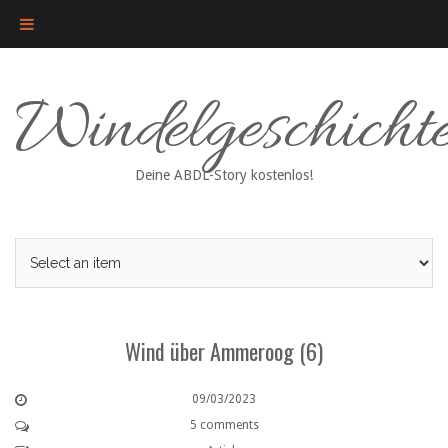
Skip
Windelgeschicht
to
content
Deine ABDL-Story kostenlos!
Wind über Ammeroog (6)
09/03/2023
5 comments