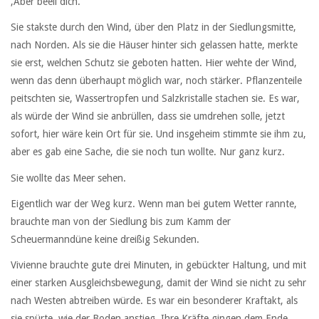
‚Aber beeil dich.‘
Sie stakste durch den Wind, über den Platz in der Siedlungsmitte,
nach Norden. Als sie die Häuser hinter sich gelassen hatte, merkte
sie erst, welchen Schutz sie geboten hatten. Hier wehte der Wind,
wenn das denn überhaupt möglich war, noch stärker. Pflanzenteile
peitschten sie, Wassertropfen und Salzkristalle stachen sie. Es war,
als würde der Wind sie anbrüllen, dass sie umdrehen solle, jetzt
sofort, hier wäre kein Ort für sie. Und insgeheim stimmte sie ihm zu,
aber es gab eine Sache, die sie noch tun wollte. Nur ganz kurz.
Sie wollte das Meer sehen.
Eigentlich war der Weg kurz. Wenn man bei gutem Wetter rannte,
brauchte man von der Siedlung bis zum Kamm der
Scheuermanndüne keine dreißig Sekunden.
Vivienne brauchte gute drei Minuten, in gebückter Haltung, und mit
einer starken Ausgleichsbewegung, damit der Wind sie nicht zu sehr
nach Westen abtreiben würde. Es war ein besonderer Kraftakt, als
sie spürte, wie der Boden anstieg. Ihre Kräfte gingen dem Ende