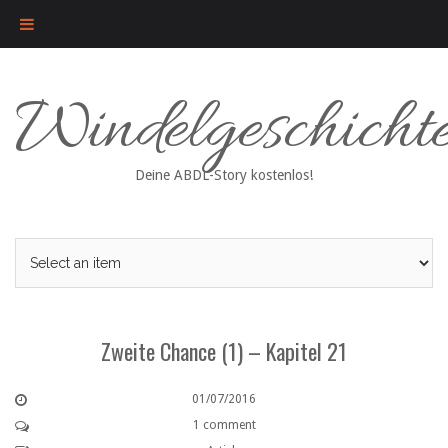
Skip
Windelgeschicht
to
content
Deine ABDL-Story kostenlos!
Zweite Chance (1) – Kapitel 21
01/07/2016
1 comment