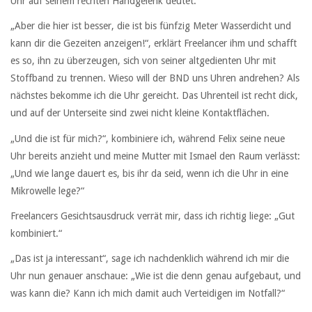
Uhr auf seinem rechten Handgelenk deutet.
„Aber die hier ist besser, die ist bis fünfzig Meter Wasserdicht und
kann dir die Gezeiten anzeigen!“, erklärt Freelancer ihm und schafft
es so, ihn zu überzeugen, sich von seiner altgedienten Uhr mit
Stoffband zu trennen. Wieso will der BND uns Uhren andrehen? Als
nächstes bekomme ich die Uhr gereicht. Das Uhrenteil ist recht dick,
und auf der Unterseite sind zwei nicht kleine Kontaktflächen.
„Und die ist für mich?“, kombiniere ich, während Felix seine neue
Uhr bereits anzieht und meine Mutter mit Ismael den Raum verlässt:
„Und wie lange dauert es, bis ihr da seid, wenn ich die Uhr in eine
Mikrowelle lege?“
Freelancers Gesichtsausdruck verrät mir, dass ich richtig liege: „Gut
kombiniert.“
„Das ist ja interessant“, sage ich nachdenklich während ich mir die
Uhr nun genauer anschaue: „Wie ist die denn genau aufgebaut, und
was kann die? Kann ich mich damit auch Verteidigen im Notfall?“