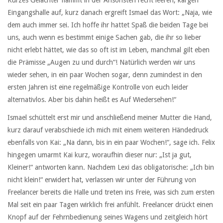
Kurzes Gelächter flammt in der Ansonsten recht leeren, kargen
Eingangshalle auf, kurz danach ergreift Ismael das Wort: „Naja, wie
dem auch immer sei. Ich hoffe ihr hattet Spaß die beiden Tage bei
uns, auch wenn es bestimmt einige Sachen gab, die ihr so lieber
nicht erlebt hättet, wie das so oft ist im Leben, manchmal gilt eben
die Prämisse „Augen zu und durch“! Natürlich werden wir uns
wieder sehen, in ein paar Wochen sogar, denn zumindest in den
ersten Jahren ist eine regelmäßige Kontrolle von euch leider
alternativlos. Aber bis dahin heißt es Auf Wiedersehen!“
Ismael schüttelt erst mir und anschließend meiner Mutter die Hand,
kurz darauf verabschiede ich mich mit einem weiteren Händedruck
ebenfalls von Kai: „Na dann, bis in ein paar Wochen!“, sage ich. Felix
hingegen umarmt Kai kurz, woraufhin dieser nur: „Ist ja gut,
Kleiner!“ antworten kann. Nachdem Lexi das obligatorische: „Ich bin
nicht klein!“ erwidert hat, verlassen wir unter der Führung von
Freelancer bereits die Halle und treten ins Freie, was sich zum ersten
Mal seit ein paar Tagen wirklich frei anfühlt. Freelancer drückt einen
Knopf auf der Fehrnbedienung seines Wagens und zeitgleich hört