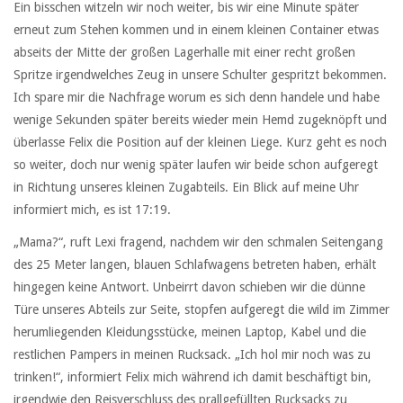
Ein bisschen witzeln wir noch weiter, bis wir eine Minute später
erneut zum Stehen kommen und in einem kleinen Container etwas
abseits der Mitte der großen Lagerhalle mit einer recht großen
Spritze irgendwelches Zeug in unsere Schulter gespritzt bekommen.
Ich spare mir die Nachfrage worum es sich denn handele und habe
wenige Sekunden später bereits wieder mein Hemd zugeknöpft und
überlasse Felix die Position auf der kleinen Liege. Kurz geht es noch
so weiter, doch nur wenig später laufen wir beide schon aufgeregt
in Richtung unseres kleinen Zugabteils. Ein Blick auf meine Uhr
informiert mich, es ist 17:19.
„Mama?“, ruft Lexi fragend, nachdem wir den schmalen Seitengang
des 25 Meter langen, blauen Schlafwagens betreten haben, erhält
hingegen keine Antwort. Unbeirrt davon schieben wir die dünne
Türe unseres Abteils zur Seite, stopfen aufgeregt die wild im Zimmer
herumliegenden Kleidungsstücke, meinen Laptop, Kabel und die
restlichen Pampers in meinen Rucksack. „Ich hol mir noch was zu
trinken!“, informiert Felix mich während ich damit beschäftigt bin,
irgendwie den Reisverschluss des prallgefüllten Rucksacks zu