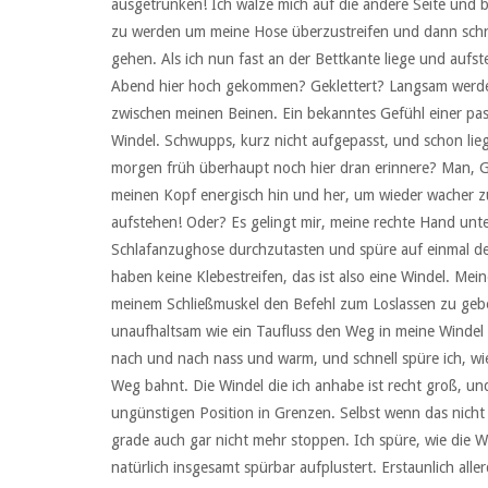
ausgetrunken! Ich wälze mich auf die andere Seite und 
zu werden um meine Hose überzustreifen und dann schne
gehen. Als ich nun fast an der Bettkante liege und aufste
Abend hier hoch gekommen? Geklettert? Langsam werde i
zwischen meinen Beinen. Ein bekanntes Gefühl einer pa
Windel. Schwupps, kurz nicht aufgepasst, und schon lie
morgen früh überhaupt noch hier dran erinnere? Man, Gi
meinen Kopf energisch hin und her, um wieder wacher zu 
aufstehen! Oder? Es gelingt mir, meine rechte Hand unt
Schlafanzughose durchzutasten und spüre auf einmal deu
haben keine Klebestreifen, das ist also eine Windel. Meine
meinem Schließmuskel den Befehl zum Loslassen zu geben
unaufhaltsam wie ein Taufluss den Weg in meine Windel 
nach und nach nass und warm, und schnell spüre ich, wie
Weg bahnt. Die Windel die ich anhabe ist recht groß, un
ungünstigen Position in Grenzen. Selbst wenn das nicht
grade auch gar nicht mehr stoppen. Ich spüre, wie die W
natürlich insgesamt spürbar aufplustert. Erstaunlich alle