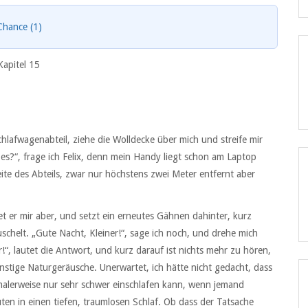
Chance (1)
Kapitel 15
hlafwagenabteil, ziehe die Wolldecke über mich und streife mir
es?“, frage ich Felix, denn mein Handy liegt schon am Laptop
te des Abteils, zwar nur höchstens zwei Meter entfernt aber
 er mir aber, und setzt ein erneutes Gähnen dahinter, kurz
uschelt. „Gute Nacht, Kleiner!“, sage ich noch, und drehe mich
“, lautet die Antwort, und kurz darauf ist nichts mehr zu hören,
stige Naturgeräusche. Unerwartet, ich hätte nicht gedacht, dass
malerweise nur sehr schwer einschlafen kann, wenn jemand
ten in einen tiefen, traumlosen Schlaf. Ob dass der Tatsache