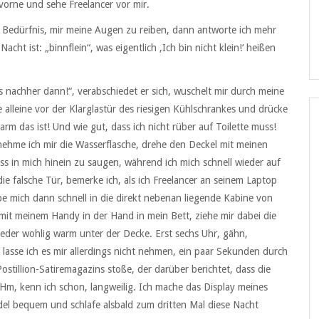
vorne und sehe Freelancer vor mir.
s Bedürfnis, mir meine Augen zu reiben, dann antworte ich mehr
t ist: „binnflein“, was eigentlich ,Ich bin nicht klein!‘ heißen
is nachher dann!“, verabschiedet er sich, wuschelt mir durch meine
alleine vor der Klarglastür des riesigen Kühlschrankes und drücke
rm das ist! Und wie gut, dass ich nicht rüber auf Toilette muss!
 nehme ich mir die Wasserflasche, drehe den Deckel mit meinen
s in mich hinein zu saugen, während ich mich schnell wieder auf
e falsche Tür, bemerke ich, als ich Freelancer an seinem Laptop
 mich dann schnell in die direkt nebenan liegende Kabine von
mit meinem Handy in der Hand in mein Bett, ziehe mir dabei die
ieder wohlig warm unter der Decke. Erst sechs Uhr, gähn,
lasse ich es mir allerdings nicht nehmen, ein paar Sekunden durch
ostillion-Satiremagazins stoße, der darüber berichtet, dass die
. Hm, kenn ich schon, langweilig. Ich mache das Display meines
el bequem und schlafe alsbald zum dritten Mal diese Nacht