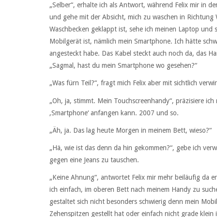
„Selber“, erhalte ich als Antwort, während Felix mir in 
und gehe mit der Absicht, mich zu waschen in Richtung
Waschbecken geklappt ist, sehe ich meinen Laptop und s
Mobilgerät ist, nämlich mein Smartphone. Ich hätte sc
angesteckt habe. Das Kabel steckt auch noch da, das Ha
„Sagmal, hast du mein Smartphone wo gesehen?“
„Was fürn Teil?“, fragt mich Felix aber mit sichtlich ver
„Oh, ja, stimmt. Mein Touchscreenhandy“, präzisiere ich mi
,Smartphone‘ anfangen kann. 2007 und so.
„Äh, ja. Das lag heute Morgen in meinem Bett, wieso?“
„Hä, wie ist das denn da hin gekommen?“, gebe ich verw
gegen eine Jeans zu tauschen.
„Keine Ahnung“, antwortet Felix mir mehr beiläufig da e
ich einfach, im oberen Bett nach meinem Handy zu suc
gestaltet sich nicht besonders schwierig denn mein Mobi
Zehenspitzen gestellt hat oder einfach nicht grade klein 