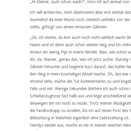
„Hi Kleiner, auch schon wach?“, höre ich auf einmal von 
Ich will antworten, mich überkommt aber erst einmal da
murmelnd da mein Mund noch ziemlich verklebt von der Nach
sollte, gefolgt von einem erneuten Gähnen.
„Ok, ich merke, du bist auch noch nicht wirklich wach! B
Haare und ist dann auch schon wieder weg und ich stehe 
erneut ein wenig Pipi in meine Windel. Man, wie schön wa
Ah, da, Wasser, genau das, was ich jetzt suche. Durstig
Zähnen herunter und beginne kurz darauf, das kühle Nas
den Weg in mein kuscheliges Abteil mache. Oh, das war di
sitzend sehe, mache die Tür kommentarlos zu und begebe
Felix und mir. Wenige Sekunden klettere ich auch schon 
Schlafanzughose fast halb aus und liege anschließend w
deswegen bin ich noch so müde. Trotz meiner Müdigkeit 
die Facebookapp zu scrollen, bis ich auf einen Post des P
Bildzeitung in Wahrheit eigentlich eine Satirezeitung ist
Handys wieder aus, mache es mir in meiner weichen Wind