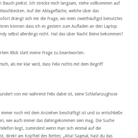
den Bauch piekst. Ich strecke mich langsam, stehe vollkommen auf
 Waschbecken. Auf der Ablagefläche, welche über das
ofort drängt sich mir die Frage, wo mein zweithäufigst benutztes
hwören können dass ich es gestern zum Aufladen an den Laptop
ndy selbst allerdings nicht. Hat das über Nacht Beine bekommen?
wirrtem Blick statt meine Frage zu beantworten.
ch, als mir klar wird, dass Felix nichts mit dem Begriff
undert von mir während Felix dabei ist, seine Schlafanzughose
r immer noch mit dem Anziehen beschäftigt ist und so entschließe
hen, wie auch immer das dahingekommen sein mag. Die Suche
ltelefon liegt, zumindest wenn man sich einmal auf die
ist, direkt am Kopfteil des Bettes: „Aha! Sagmal, hast du das