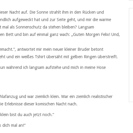
eser Nacht auf. Die Sonne strahlt ihm in den Rücken und
h endlich aufgeweckt hat und zur Seite geht, und mir die warme
cht mal als Sonnenschutz da stehen bleiben? Langsam
en Bett und bin auf einmal ganz wach: „Guten Morgen Felix! Und,
gemacht.“, antwortet mir mein neuer kleiner Bruder betont
eht und ein weißes Tshirt übersäht mit gelben Ringen überstreift.
h nun während ich langsam aufstehe und mich in meine Hose
lafanzug und war ziemlich klein. War ein ziemlich realistischer
die Erlebnisse dieser komischen Nacht nach.
klein bist du auch jetzt noch.“
k dich mal an!“