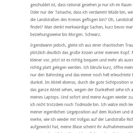
geschuldet ist, dass rational gesehen ja nur ich im Raum
Oder nur der Tatsache, dass ich verdammt Müde bin, wei
die Landstraßen des Kreises geflogen bin? Oh, Landstr
findet? Man denkt merkwürdige Sachen, kurz bevor man i
beziehungsweise bis Morgen. Schwarz.
Irgendwann jedoch, gleite ich aus einer chaotischen Tr
plötzlich deutlich das große Kissen unter meinem Kopf. M
kleiner vor, jetzt ist es richtig bequem und mehr als aus
richtig platt gelegen werden. Ich blinzle kurz, öffne m
nur den Bahnsteig und das immer noch hell erleuchtete 
dunkel. Im Abteil ebenso, durch die gute Sichtposition 
das ganze Abteil sehen, wegen der Dunkelheit sehe ich 
meines Laptops. Und sofort sind meine Augen wieder zu, 
ich nicht trotzdem noch Todmüde bin. Ich wälze mich le
meiner eigentlichen Liegeposition auf dem Rücken und 
merke, wie ich wieder mit Vollgas auf der Landstraße R
aufgeweckt hat, meine Blase scheint ihr Aufnahmemaximum