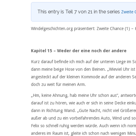
This entry is Teil 7 von 21 in the series
Zweite 
Windelgeschichten.org präsentiert: Zweite Chance (1) – 
Kapitel 15 – Weder der eine noch der andere
Kurz darauf befinde ich mich auf der unteren Liege im Sc
dann meine beige Hose von den Beinen. „Wieviel Uhr ist 
angesteckt auf der kleinen Kommode auf der anderen Sei
doch zu weit für meinen Arm.
„Hm, keine Ahnung, hab meine Uhr schon aus“, antwortet
darauf ist zu hören, wie auch er sich in seine Decke eink
dann in Richtung Wand. „Gute Nacht, nicht viel Größerer!
außer ab und zu ein vorbeifahrendes Auto, Wind und son
Felix so schnell ruhig werden würde. Auch wenn ich nor
anderes im Raum ist, gleite ich schon nach wenigen Minu