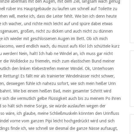
blinzle abermals mit den Augen, mit dem Ziel, langsam wach genug
ll rüber ins Hauptgebäude zu laufen um schnell auf Toilette zu
hen will, merke ich, dass die Leiter fehlt. Wie bin ich denn heute
ch wacher, und richte mich leicht auf und spüre dabei etwas
ssgenauen, großen, nicht zu dicken und auch nicht zu dünnen
ge ich wieder mit geschlossenen Augen im Bett. Ob ich mich
acomo, werd endlich wach, du musst aufs Klo! Ich schüttele kurz
werden! Nein, halt! Ich hab ne Windel an, ich muss gar nicht
er die Wolldecke zu friemeln, mich zum elastischen Bund meiner
tlich den linken Klebestreifen meiner Windel. Ok, Unterhosen
 Rettung! Es fällt mir als trainierter Windelnässer nicht schwer,
, deswegen fühle ich nahezu sofort, wie sich mein heißer Urin
bahnt. Wie bei einem heißen Bad, mein gesamter Schritt wird
 sich die vermutlich gelbe Flüssigkeit auch bis zu meinem Po ihren
d so hält sich meine Sorge, sie würde auslaufen wegen der
 so wäre, ich glaube, meine Schließmuskeln könnten den Urinfluss
indel vorne vom ganzen Pipi leicht hochgedrückt wird und sich
rdings finde ich, wie schnell sie diesmal die ganze Nässe aufsaugt,