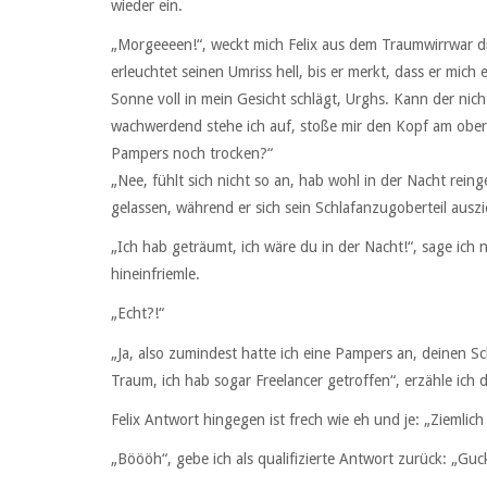
wieder ein.
„Morgeeeen!“, weckt mich Felix aus dem Traumwirrwar di
erleuchtet seinen Umriss hell, bis er merkt, dass er mic
Sonne voll in mein Gesicht schlägt, Urghs. Kann der ni
wachwerdend stehe ich auf, stoße mir den Kopf am ober
Pampers noch trocken?“
„Nee, fühlt sich nicht so an, hab wohl in der Nacht rein
gelassen, während er sich sein Schlafanzugoberteil auszi
„Ich hab geträumt, ich wäre du in der Nacht!“, sage ic
hineinfriemle.
„Echt?!“
„Ja, also zumindest hatte ich eine Pampers an, deinen Sch
Traum, ich hab sogar Freelancer getroffen“, erzähle ich 
Felix Antwort hingegen ist frech wie eh und je: „Ziemlich 
„Böööh“, gebe ich als qualifizierte Antwort zurück: „Guc