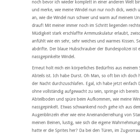
noch bevor ich wieder komplett in einer anderen Welt bin
und merke, wie meine Windel nun nur noch dick, weich u
an, wie die Windel nun schwer und warm auf meinem Unte
drauf! Mit meiner immer noch im Schritt liegenden recht
Müdigkeit stark erschlaffte Armmuskulatur erlaubt, zwisc
anfühlt wie ein sehr, sehr weiches und warmes Kissen. S
abdrifte. Der blaue Hubschrauber der Bundespolizei ist e
nassgepinkelte Windel.
Erneut holt mich ein körperliches Bedürfnis aus meinem
Abteils ist. Ich habe Durst. Oh Man, so oft bin ich doch 
der Nacht durchzuschlafen. Egal, ich habe jetzt einfach
ohne vollständig aufgewacht zu sein, springe ich bereits
Abteilboden und spüre beim Aufkommen, wie meine Winde
nassgepinkelt. Etwas schwankend noch gehe ich aus de
Augenblinzeln eher wie eine Aneinanderreihung von Stan
meinen Beinen, lustig, wie sich die eigene Wahrnehmun
hatte er die Sprites her? Da bei den Türen, im Zugvorr