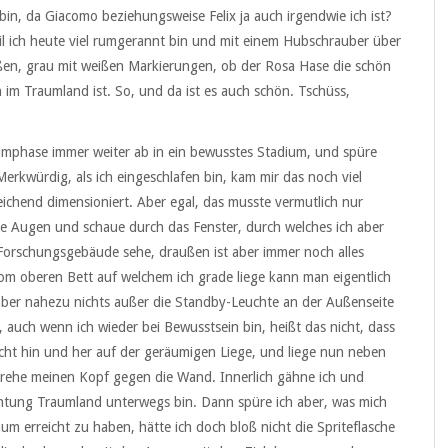
 bin, da Giacomo beziehungsweise Felix ja auch irgendwie ich ist?
l ich heute viel rumgerannt bin und mit einem Hubschrauber über
aßen, grau mit weißen Markierungen, ob der Rosa Hase die schön
m Traumland ist. So, und da ist es auch schön. Tschüss,
aumphase immer weiter ab in ein bewusstes Stadium, und spüre
erkwürdig, als ich eingeschlafen bin, kam mir das noch viel
reichend dimensioniert. Aber egal, das musste vermutlich nur
eine Augen und schaue durch das Fenster, durch welches ich aber
Forschungsgebäude sehe, draußen ist aber immer noch alles
vom oberen Bett auf welchem ich grade liege kann man eigentlich
aber nahezu nichts außer die Standby-Leuchte an der Außenseite
auch wenn ich wieder bei Bewusstsein bin, heißt das nicht, dass
icht hin und her auf der geräumigen Liege, und liege nun neben
drehe meinen Kopf gegen die Wand. Innerlich gähne ich und
ichtung Traumland unterwegs bin. Dann spüre ich aber, was mich
 erreicht zu haben, hätte ich doch bloß nicht die Spriteflasche