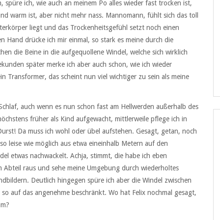
, spüre ich, wie auch an meinem Po alles wieder fast trocken ist,
nd warm ist, aber nicht mehr nass. Mannomann, fühlt sich das toll
rkörper liegt und das Trockenheitsgefühl setzt noch einen
en Hand drücke ich mir einmal, so stark es meine durch die
hen die Beine in die aufgequollene Windel, welche sich wirklich
ekunden später merke ich aber auch schon, wie ich wieder
in Transformer, das scheint nun viel wichtiger zu sein als meine
 Schlaf, auch wenn es nun schon fast am Hellwerden außerhalb des
höchstens früher als Kind aufgewacht, mittlerweile pflege ich in
 Durst! Da muss ich wohl oder übel aufstehen. Gesagt, getan, noch
 so leise wie möglich aus etwa eineinhalb Metern auf den
l etwas nachwackelt. Achja, stimmt, die habe ich eben
m Abteil raus und sehe meine Umgebung durch wiederholtes
dbildern. Deutlich hingegen spüre ich aber die Windel zwischen
g so auf das angenehme beschränkt. Wo hat Felix nochmal gesagt,
aum?