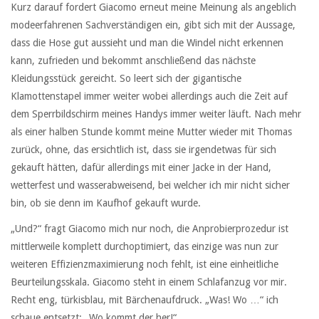
Kurz darauf fordert Giacomo erneut meine Meinung als angeblich
modeerfahrenen Sachverständigen ein, gibt sich mit der Aussage,
dass die Hose gut aussieht und man die Windel nicht erkennen
kann, zufrieden und bekommt anschließend das nächste
Kleidungsstück gereicht. So leert sich der gigantische
Klamottenstapel immer weiter wobei allerdings auch die Zeit auf
dem Sperrbildschirm meines Handys immer weiter läuft. Nach mehr
als einer halben Stunde kommt meine Mutter wieder mit Thomas
zurück, ohne, das ersichtlich ist, dass sie irgendetwas für sich
gekauft hätten, dafür allerdings mit einer Jacke in der Hand,
wetterfest und wasserabweisend, bei welcher ich mir nicht sicher
bin, ob sie denn im Kaufhof gekauft wurde.
„Und?“ fragt Giacomo mich nur noch, die Anprobierprozedur ist
mittlerweile komplett durchoptimiert, das einzige was nun zur
weiteren Effizienzmaximierung noch fehlt, ist eine einheitliche
Beurteilungsskala. Giacomo steht in einem Schlafanzug vor mir.
Recht eng, türkisblau, mit Bärchenaufdruck. „Was! Wo …“ ich
schaue entsetzt: „Wo kommt der her!“