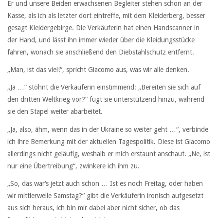
Er und unsere Beiden erwachsenen Begleiter stehen schon an der
Kasse, als ich als letzter dort eintreffe, mit dem Kleiderberg, besser
gesagt Kleidergebirge. Die Verkäuferin hat einen Handscanner in
der Hand, und lässt ihn immer wieder über die Kleidungsstücke
fahren, wonach sie anschließend den Diebstahlschutz entfernt.
„Man, ist das viel!“, spricht Giacomo aus, was wir alle denken.
„Ja …“ stöhnt die Verkäuferin einstimmend: „Bereiten sie sich auf
den dritten Weltkrieg vor?“ fügt sie unterstützend hinzu, während
sie den Stapel weiter abarbeitet.
„Ja, also, ähm, wenn das in der Ukraine so weiter geht …“, verbinde
ich ihre Bemerkung mit der aktuellen Tagespolitik. Diese ist Giacomo
allerdings nicht geläufig, weshalb er mich erstaunt anschaut. „Ne, ist
nur eine Übertreibung“, zwinkere ich ihm zu.
„So, das war‘s jetzt auch schon … Ist es noch Freitag, oder haben
wir mittlerweile Samstag?“ gibt die Verkäuferin ironisch aufgesetzt
aus sich heraus, ich bin mir dabei aber nicht sicher, ob das