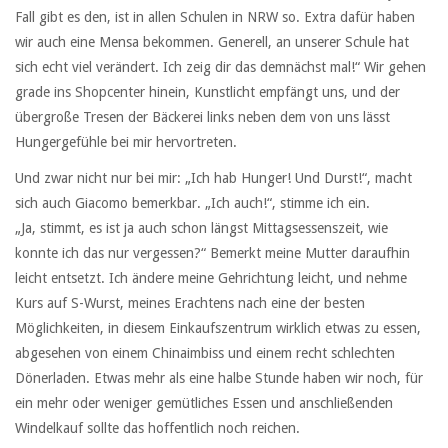
Fall gibt es den, ist in allen Schulen in NRW so. Extra dafür haben
wir auch eine Mensa bekommen. Generell, an unserer Schule hat
sich echt viel verändert. Ich zeig dir das demnächst mal!“ Wir gehen
grade ins Shopcenter hinein, Kunstlicht empfängt uns, und der
übergroße Tresen der Bäckerei links neben dem von uns lässt
Hungergefühle bei mir hervortreten.
Und zwar nicht nur bei mir: „Ich hab Hunger! Und Durst!“, macht
sich auch Giacomo bemerkbar. „Ich auch!“, stimme ich ein.
„Ja, stimmt, es ist ja auch schon längst Mittagsessenszeit, wie
konnte ich das nur vergessen?“ Bemerkt meine Mutter daraufhin
leicht entsetzt. Ich ändere meine Gehrichtung leicht, und nehme
Kurs auf S-Wurst, meines Erachtens nach eine der besten
Möglichkeiten, in diesem Einkaufszentrum wirklich etwas zu essen,
abgesehen von einem Chinaimbiss und einem recht schlechten
Dönerladen. Etwas mehr als eine halbe Stunde haben wir noch, für
ein mehr oder weniger gemütliches Essen und anschließenden
Windelkauf sollte das hoffentlich noch reichen.