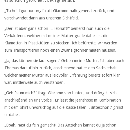
es so schön geordnet!“, beklagt sie sich.
„Tschuldiguuuuuung!“ ruft Giacomo halb genervt zurück, und
verschwindet dann aus unserem Sichtfeld.
„Der ist aber ganz schön … lebhaft!“ bemerkt nun auch die
Verkäuferin, welcher mit meiner Mutter grade dabei ist, die
Klamotten in Plastiktüten zu stecken. Ich befürchte, wir werden
zum Transportieren noch einen Zwanzigtonner mieten müssen.
„Ja, das können sie laut sagen!“ Geben meine Mutter, Ich aber auch
Thomas darauf hin zurück, anscheinend hat er den Sachverhalt,
welcher meiner Mutter aus leidvoller Erfahrung bereits sofort klar
war, mittlerweile auch verstanden.
„Geht’s um mich?“ fragt Giacomo von hinten, und drängelt sich
anschließend an uns vorbei. Er lässt die Jeanshose in Kombination
mit dem Shirt unvorsichtig auf die Kasse fallen: „Bitteschön!“ grinst
er dabei.
„Boah, hast du fein gemacht! Das Anziehen kannst du ja schon