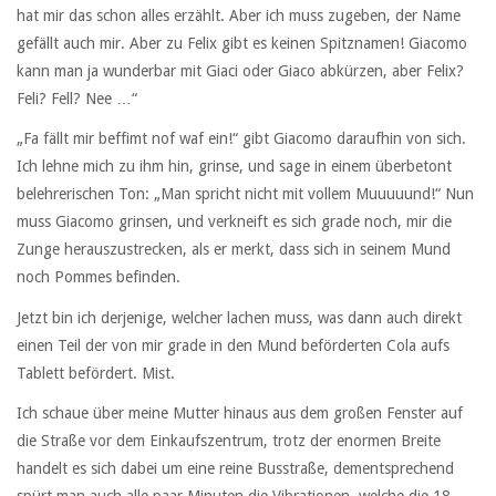
hat mir das schon alles erzählt. Aber ich muss zugeben, der Name
gefällt auch mir. Aber zu Felix gibt es keinen Spitznamen! Giacomo
kann man ja wunderbar mit Giaci oder Giaco abkürzen, aber Felix?
Feli? Fell? Nee …“
„Fa fällt mir beffimt nof waf ein!“ gibt Giacomo daraufhin von sich.
Ich lehne mich zu ihm hin, grinse, und sage in einem überbetont
belehrerischen Ton: „Man spricht nicht mit vollem Muuuuund!“ Nun
muss Giacomo grinsen, und verkneift es sich grade noch, mir die
Zunge herauszustrecken, als er merkt, dass sich in seinem Mund
noch Pommes befinden.
Jetzt bin ich derjenige, welcher lachen muss, was dann auch direkt
einen Teil der von mir grade in den Mund beförderten Cola aufs
Tablett befördert. Mist.
Ich schaue über meine Mutter hinaus aus dem großen Fenster auf
die Straße vor dem Einkaufszentrum, trotz der enormen Breite
handelt es sich dabei um eine reine Busstraße, dementsprechend
spürt man auch alle paar Minuten die Vibrationen, welche die 18