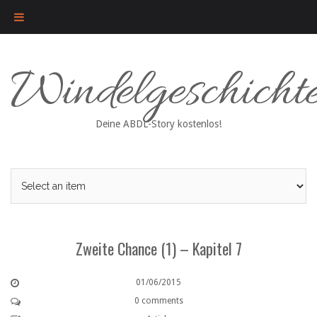
Skip
Windelgeschicht
to
content
Deine ABDL-Story kostenlos!
Zweite Chance (1) – Kapitel 7
01/06/2015
0 comments