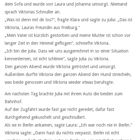
dem Sofa und wurde von Laura und Johanna umsorgt. Niemand
sprach Viktorias Schnuller an.
„Was ist denn mit dir los?“, fragte Klara und sagte zu Julia: „Das ist
Viktoria, Lauras Freundin aus Freiburg.“
„Mein Vater ist kürzlich gestorben und meine Mutter ist schon vor
langer Zeit in den Himmel geflogen“, schniefte Viktoria.
„Ich bin die Julia. Dass wir uns ausgerechnet in so einer Situation
kennenlernen, ist echt schlimm“, sagte Julia zu Viktoria.
Den ganzen Abend wurde Viktoria getröstet und umsorgt.
Außerdem durfte Viktoria den ganzen Abend den Hund streicheln,
was beide genossen und Viktoria wieder etwas beruhigte.
Am nächsten Tag brachte Julia mit ihrem Auto die beiden zum
Bahnhof.
Auf der Zugfahrt wurde fast gar nicht geredet, dafür fast
durchgehend gekuschelt und geschnullert.
Als sie in Berlin ankamen, sagte Laura: „Ich war noch nie in Berlin.“
Viktoria sagte: „Dann hast du nichts verpasst. Berlin ist echt