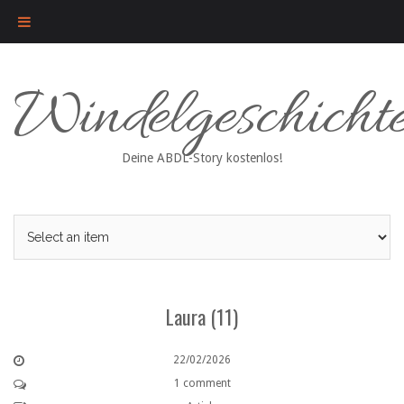
Skip
Windelgeschicht
to
content
Deine ABDL-Story kostenlos!
Laura (11)
22/02/2026
1 comment