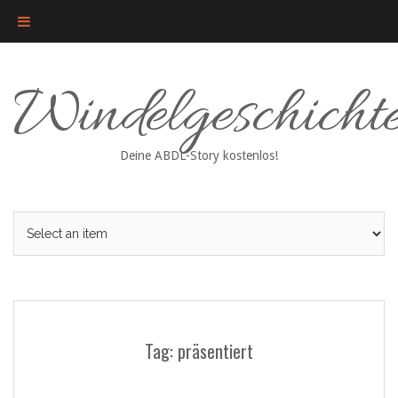
Skip
Windelgeschicht
to
content
Deine ABDL-Story kostenlos!
Tag: präsentiert