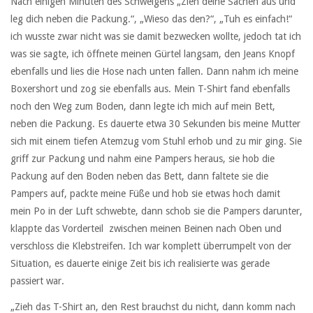
Nach einigen Minuten des Schweigens „Zieh deine Sachen aus und
leg dich neben die Packung.“, „Wieso das den?“, „Tuh es einfach!“
ich wusste zwar nicht was sie damit bezwecken wollte, jedoch tat ich
was sie sagte, ich öffnete meinen Gürtel langsam, den Jeans Knopf
ebenfalls und lies die Hose nach unten fallen. Dann nahm ich meine
Boxershort und zog sie ebenfalls aus. Mein T-Shirt fand ebenfalls
noch den Weg zum Boden, dann legte ich mich auf mein Bett,
neben die Packung. Es dauerte etwa 30 Sekunden bis meine Mutter
sich mit einem tiefen Atemzug vom Stuhl erhob und zu mir ging. Sie
griff zur Packung und nahm eine Pampers heraus, sie hob die
Packung auf den Boden neben das Bett, dann faltete sie die
Pampers auf, packte meine Füße und hob sie etwas hoch damit
mein Po in der Luft schwebte, dann schob sie die Pampers darunter,
klappte das Vorderteil zwischen meinen Beinen nach Oben und
verschloss die Klebstreifen. Ich war komplett überrumpelt von der
Situation, es dauerte einige Zeit bis ich realisierte was gerade
passiert war.
„Zieh das T-Shirt an, den Rest brauchst du nicht, dann komm nach