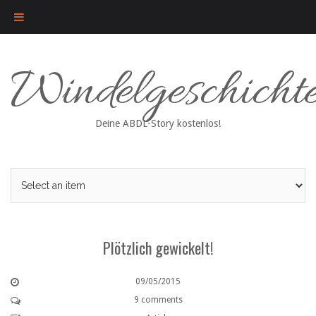
Skip
Windelgeschicht
to
content
Deine ABDL-Story kostenlos!
Plötzlich gewickelt!
09/05/2015
9 comments