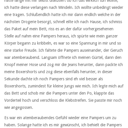
hatte lange mit mir selbst diskutiert ob ich das wirklich tun wollte,
ich hatte diese verlangen nach Windeln. Ich wollte unbedingt wieder
eine tragen. Schlußendlich hatte ich mir dann endlich welche in der
nächsten Drogerie besorgt, schnell eilte ich nach Hause, ich schmiss
das Paket auf mein Bett, riss es an der dafür vorhergesehenen
Stelle auf nahm eine Pampers heraus, ich spürte wie mein ganzer
Körper begann zu kribbeln, es war so eine Spannung in mir und so
eine starke Freude. Ich faltete die Pampers auseinander, der Geruch
war atemberaubend. Langsam öffnete ich meinen Gürtel, dann den
Knopf meiner Hose und zog mir die Jeans herunter, dann packte ich
meine Boxershorts und zog diese ebenfalls herunter, in dieser
Sekunde dachte ich noch Pampers sind eh viel besser als
Boxershorts, zumindest für kleine Jungs wie mich. Ich legte mich auf
das Bett und schob mir die Pampers unter den Po, klappte das
Vorderteil hoch und verschloss die Klebstreifen. Sie passte mir noch
wie angegossen.
Es war ein atemberaubendes Gefühl wieder eine Pampers um zu
haben. Solange hatte ich es mir gewünscht, ich behielt die Pampers