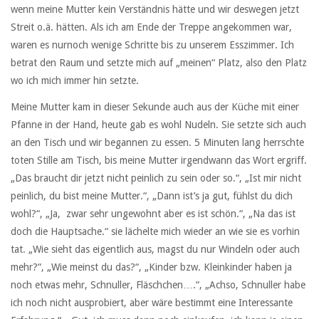
wenn meine Mutter kein Verständnis hätte und wir deswegen jetzt
Streit o.ä. hätten. Als ich am Ende der Treppe angekommen war,
waren es nurnoch wenige Schritte bis zu unserem Esszimmer. Ich
betrat den Raum und setzte mich auf „meinen“ Platz, also den Platz
wo ich mich immer hin setzte.
Meine Mutter kam in dieser Sekunde auch aus der Küche mit einer
Pfanne in der Hand, heute gab es wohl Nudeln. Sie setzte sich auch
an den Tisch und wir begannen zu essen. 5 Minuten lang herrschte
toten Stille am Tisch, bis meine Mutter irgendwann das Wort ergriff.
„Das braucht dir jetzt nicht peinlich zu sein oder so.“, „Ist mir nicht
peinlich, du bist meine Mutter.“, „Dann ist’s ja gut, fühlst du dich
wohl?“, „Ja, zwar sehr ungewohnt aber es ist schön.“, „Na das ist
doch die Hauptsache.“ sie lächelte mich wieder an wie sie es vorhin
tat. „Wie sieht das eigentlich aus, magst du nur Windeln oder auch
mehr?“, „Wie meinst du das?“, „Kinder bzw. Kleinkinder haben ja
noch etwas mehr, Schnuller, Fläschchen….“, „Achso, Schnuller habe
ich noch nicht ausprobiert, aber wäre bestimmt eine Interessante