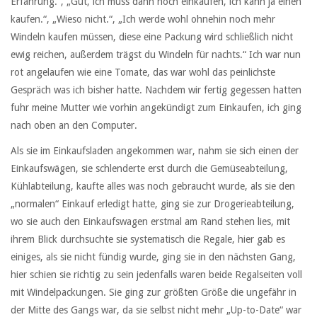
Erfahrung.“, „Gut, ich muss dann noch einkaufen, ich kann ja einen
kaufen.“, „Wieso nicht.“, „Ich werde wohl ohnehin noch mehr
Windeln kaufen müssen, diese eine Packung wird schließlich nicht
ewig reichen, außerdem trägst du Windeln für nachts.“ Ich war nun
rot angelaufen wie eine Tomate, das war wohl das peinlichste
Gespräch was ich bisher hatte. Nachdem wir fertig gegessen hatten
fuhr meine Mutter wie vorhin angekündigt zum Einkaufen, ich ging
nach oben an den Computer.
Als sie im Einkaufsladen angekommen war, nahm sie sich einen der
Einkaufswägen, sie schlenderte erst durch die Gemüseabteilung,
Kühlabteilung, kaufte alles was noch gebraucht wurde, als sie den
„normalen“ Einkauf erledigt hatte, ging sie zur Drogerieabteilung,
wo sie auch den Einkaufswagen erstmal am Rand stehen lies, mit
ihrem Blick durchsuchte sie systematisch die Regale, hier gab es
einiges, als sie nicht fündig wurde, ging sie in den nächsten Gang,
hier schien sie richtig zu sein jedenfalls waren beide Regalseiten voll
mit Windelpackungen. Sie ging zur größten Größe die ungefähr in
der Mitte des Gangs war, da sie selbst nicht mehr „Up-to-Date“ war