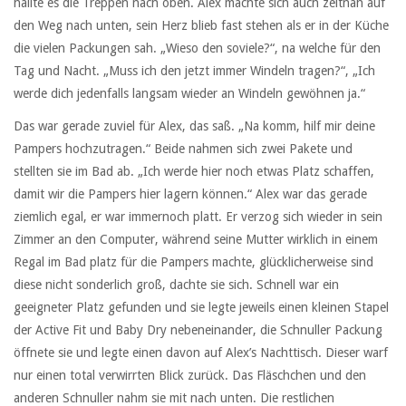
hallte es die Treppen nach oben. Alex machte sich auch zeitnah auf
den Weg nach unten, sein Herz blieb fast stehen als er in der Küche
die vielen Packungen sah. „Wieso den soviele?“, na welche für den
Tag und Nacht. „Muss ich den jetzt immer Windeln tragen?“, „Ich
werde dich jedenfalls langsam wieder an Windeln gewöhnen ja.“
Das war gerade zuviel für Alex, das saß. „Na komm, hilf mir deine
Pampers hochzutragen.“ Beide nahmen sich zwei Pakete und
stellten sie im Bad ab. „Ich werde hier noch etwas Platz schaffen,
damit wir die Pampers hier lagern können.“ Alex war das gerade
ziemlich egal, er war immernoch platt. Er verzog sich wieder in sein
Zimmer an den Computer, während seine Mutter wirklich in einem
Regal im Bad platz für die Pampers machte, glücklicherweise sind
diese nicht sonderlich groß, dachte sie sich. Schnell war ein
geeigneter Platz gefunden und sie legte jeweils einen kleinen Stapel
der Active Fit und Baby Dry nebeneinander, die Schnuller Packung
öffnete sie und legte einen davon auf Alex’s Nachttisch. Dieser warf
nur einen total verwirrten Blick zurück. Das Fläschchen und den
anderen Schnuller nahm sie mit nach unten. Die restlichen