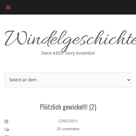
Skip
Windelgeschicht
to
content
Deine ABDL-Story kostenlos!
Plötzlich gewickelt! (2)
27/05/2015
20 comments