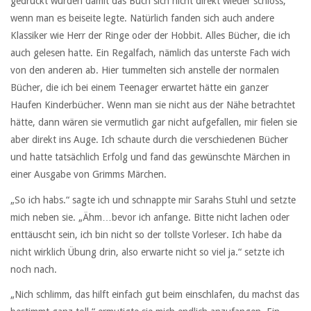
gedrückt wurden damit das Buch sich nicht direkt wieder schloss,
wenn man es beiseite legte. Natürlich fanden sich auch andere
Klassiker wie Herr der Ringe oder der Hobbit. Alles Bücher, die ich
auch gelesen hatte. Ein Regalfach, nämlich das unterste Fach wich
von den anderen ab. Hier tummelten sich anstelle der normalen
Bücher, die ich bei einem Teenager erwartet hätte ein ganzer
Haufen Kinderbücher. Wenn man sie nicht aus der Nähe betrachtet
hätte, dann wären sie vermutlich gar nicht aufgefallen, mir fielen sie
aber direkt ins Auge. Ich schaute durch die verschiedenen Bücher
und hatte tatsächlich Erfolg und fand das gewünschte Märchen in
einer Ausgabe von Grimms Märchen.
„So ich habs.“ sagte ich und schnappte mir Sarahs Stuhl und setzte
mich neben sie. „Ähm…bevor ich anfange. Bitte nicht lachen oder
enttäuscht sein, ich bin nicht so der tollste Vorleser. Ich habe da
nicht wirklich Übung drin, also erwarte nicht so viel ja.“ setzte ich
noch nach.
„Nich schlimm, das hilft einfach gut beim einschlafen, du machst das