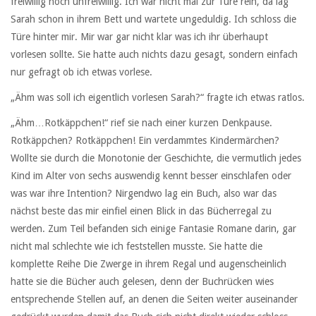
freiwillig noch unfreiwillig. Ich war nicht mal zur Türe rein, da lag
Sarah schon in ihrem Bett und wartete ungeduldig. Ich schloss die
Türe hinter mir. Mir war gar nicht klar was ich ihr überhaupt
vorlesen sollte. Sie hatte auch nichts dazu gesagt, sondern einfach
nur gefragt ob ich etwas vorlese.
„Ähm was soll ich eigentlich vorlesen Sarah?“ fragte ich etwas ratlos.
„Ähm…Rotkäppchen!“ rief sie nach einer kurzen Denkpause.
Rotkäppchen? Rotkäppchen! Ein verdammtes Kindermärchen?
Wollte sie durch die Monotonie der Geschichte, die vermutlich jedes
Kind im Alter von sechs auswendig kennt besser einschlafen oder
was war ihre Intention? Nirgendwo lag ein Buch, also war das
nächst beste das mir einfiel einen Blick in das Bücherregal zu
werden. Zum Teil befanden sich einige Fantasie Romane darin, gar
nicht mal schlechte wie ich feststellen musste. Sie hatte die
komplette Reihe Die Zwerge in ihrem Regal und augenscheinlich
hatte sie die Bücher auch gelesen, denn der Buchrücken wies
entsprechende Stellen auf, an denen die Seiten weiter auseinander