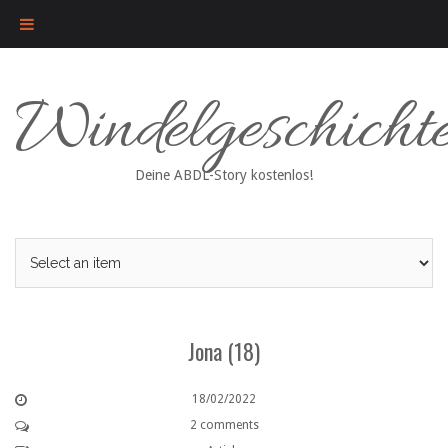
Skip
Windelgeschicht
to
content
Deine ABDL-Story kostenlos!
Jona (18)
18/02/2022
2 comments