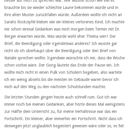
besser auf mich zu sprechen war. Wer wusste schon wie viel es
brauchte bis sie wieder schlechte Laune bekommen würde und in
ihre alten Muster zurückfallen würde. Außerdem wollte ich nicht an
Sarahs Rockzipfel kleben wie ein kleines verlorenes Kind. Ich machte
mir schon einmal Gedanken was mich morgen beim Termin mit Dr.
Berger erwarten würde. Was würde wohl eher Thema sein? Der
Brief, die Beerdigung oder irgendetwas anderes? Ich wusste gar
nicht ob ich überhaupt über die Beerdigung oder den Brief von
Natalie sprechen wollte. Irgendwie wünschte ich mir, dass die Woche
schon vorbei wäre. Der Gong läutete das Ende der Pause ein. Ich
wollte mich nicht in einen Pulk von Schülern begeben, also wartete
ich ein wenig abseits bis die meisten im Gebäude waren bevor ich
mich auf den Weg zu den nächsten Schulstunden machte.
Die letzten Stunden gingen heute auch schnell rum. Gut ich war
immer noch bei meinen Gedanken, aber hörte dieses Mal wenigstens
zur Hälfte dem Unterricht zu, für meine Verhältnisse war das ein
Fortschritt. Ein kleiner, aber immerhin ein Fortschritt. Nicht dass ich
deswegen jetzt unglaublich begeistert gewesen wäre oder so, es fiel