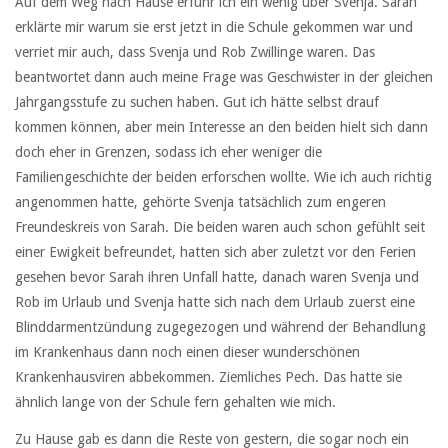
Auf dem Weg nach Hause erfuhr ich ein wenig über Svenja. Sarah
erklärte mir warum sie erst jetzt in die Schule gekommen war und
verriet mir auch, dass Svenja und Rob Zwillinge waren. Das
beantwortet dann auch meine Frage was Geschwister in der gleichen
Jahrgangsstufe zu suchen haben. Gut ich hätte selbst drauf
kommen können, aber mein Interesse an den beiden hielt sich dann
doch eher in Grenzen, sodass ich eher weniger die
Familiengeschichte der beiden erforschen wollte. Wie ich auch richtig
angenommen hatte, gehörte Svenja tatsächlich zum engeren
Freundeskreis von Sarah. Die beiden waren auch schon gefühlt seit
einer Ewigkeit befreundet, hatten sich aber zuletzt vor den Ferien
gesehen bevor Sarah ihren Unfall hatte, danach waren Svenja und
Rob im Urlaub und Svenja hatte sich nach dem Urlaub zuerst eine
Blinddarmentzündung zugegezogen und während der Behandlung
im Krankenhaus dann noch einen dieser wunderschönen
Krankenhausviren abbekommen. Ziemliches Pech. Das hatte sie
ähnlich lange von der Schule fern gehalten wie mich.
Zu Hause gab es dann die Reste von gestern, die sogar noch ein