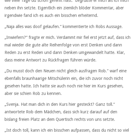
wie viele Tage du schon gefehlt hast.“ begrüßte er mich als ich mich
neben ihn setzte. Eigentlich ein ziemlich blöder Kommentar, aber
irgendwie fand ich es auch ein bisschen erheiternd.
„Naja alles was doof gelaufen.“ kommentierte ich Robs Aussage.
„Inwiefern?“ fragte er mich. Verdammt mir fiel erst jetzt auf, dass ich
mal wieder die gute alte Reihenfolge von erst Denken und dann
Reden zu erst Reden und dann Denken umgewandelt hatte. Klar,
dass meine Antwort zu Rückfragen führen würde.
„Du musst doch den Neuen nicht gleich ausfragen Rob.“ warf eine
ebenfalls braunhaarige Mitschülerin ein, die ich zuvor noch nicht
gesehen hatte. Ich hatte sie auch noch nie hier im Kurs gesehen,
aber sie schien Rob zu kennen.
„Svenja. Hat man dich in den Kurs hier gesteckt? Ganz toll.“
antwortete Rob dem Mädchen, dass sich kurz darauf auf den
bislang freien Platz an dem Quertisch rechts von uns setzte.
„Ist doch toll, kann ich ein bisschen aufpassen, dass du nicht so viel