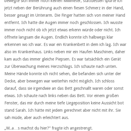
bewegte sich immer noch keinen Millimeter, stattdessen spürte ich
jetzt neben der Berührung auch einen fiesen Schmerz in der Hand,
besser gesagt im Unterarm. Die Finger hatten sich von meiner Hand
entfernt. Ich hatte die Augen immer noch geschlossen. Ich wusste
immer noch nicht ob ich jetzt etwas erkenn würde oder nicht. Ich
öffnete langsam die Augen. Endlich konnte ich halbwegs klar
erkennen wo ich war. Es war ein Krankenbett in dem ich lag. Ich war
also im Krankenhaus. Links neben mir ein Haufen Maschinen, daher
kam auch das immer gleiche Piepsen. Es war tatsächlich ein Gerät
zur Überwachung meines Herzschlags. Ich schaute nach unten.
Meine Hände konnte ich nicht sehen, die befanden sich unter der
Decke, aber bewegen war weiterhin nicht möglich. Ich schloss
darauf, dass sie irgendwie an das Bett geschnallt waren oder sonst
etwas. Ich schaute nach links neben das Bett. Vor einem großen
Fenster, das mir durch meine tiefe Liegeposition keine Aussicht bot
stand Sarah. Ich hätte mit jedem gerechnet aber nicht mit ihr. Sie
sah müde, aber auch erleichtert aus.
„W..a…s machst du hier?“ fragte ich angestrengt.