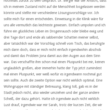
nochmals zurück zu dem Gespräch. Dr. Berger war der Ansicht, dass
ich in meinem Zustand nicht auf die Menschheit losgelassen werden
könnte und stellte mir verschiedene Lösungsvorschläge vor. Ich
sollte mich für einen entscheiden. Einweisung in die Klinik wäre für
uns alle vermutlich das leichteste gewesen. Einfach umpolen und ich
führe ein glückliches Leben im Drogenrausch oder bleibe ewig und
drei Tage dort und ende als sabbernder Schatten meiner selbst,
aber tatsächlich war der Vorschlag schnell vom Tisch, das beruhigte
mich dann doch, dass er mich nicht einfach irgendwohin abschob
und damit das Problem Jona damit aus den Augen aus dem Sinn
war. Das verschaffte ihm schon mal einen Pluspunkt bei mir, keinen
unglaublich großen, aber immerhin hatte der Typ jetzt zumindest
mal einen Pluspunkt, wer weiß wofür es irgendwann nochmal gut
sein sollte. Auch die zweite Option war nicht wirklich optimal. Eine
Wohngruppe mit ständiger Betreuung, klang toll, gab es in der
Stadt jedoch nicht, also wieder umziehen und der ganze andere
Scheiß, der dazu gehört. Hatte ich irgendwie auch nicht wirklich
Lust drauf, irgendwie war mir Sarah, trotz der kurzen Zeit, die wir