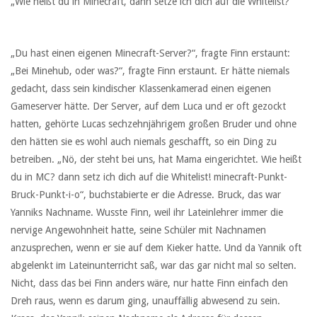
„Wie heißt du in Minecraft, dann setze ich dich auf die Whitelist?“
„Du hast einen eigenen Minecraft-Server?“, fragte Finn erstaunt:
„Bei Minehub, oder was?“, fragte Finn erstaunt. Er hätte niemals
gedacht, dass sein kindischer Klassenkamerad einen eigenen
Gameserver hätte. Der Server, auf dem Luca und er oft gezockt
hatten, gehörte Lucas sechzehnjährigem großen Bruder und ohne
den hätten sie es wohl auch niemals geschafft, so ein Ding zu
betreiben. „Nö, der steht bei uns, hat Mama eingerichtet. Wie heißt
du in MC? dann setz ich dich auf die Whitelist! minecraft-Punkt-
Bruck-Punkt-i-o“, buchstabierte er die Adresse. Bruck, das war
Yanniks Nachname. Wusste Finn, weil ihr Lateinlehrer immer die
nervige Angewohnheit hatte, seine Schüler mit Nachnamen
anzusprechen, wenn er sie auf dem Kieker hatte. Und da Yannik oft
abgelenkt im Lateinunterricht saß, war das gar nicht mal so selten.
Nicht, dass das bei Finn anders wäre, nur hatte Finn einfach den
Dreh raus, wenn es darum ging, unauffällig abwesend zu sein.