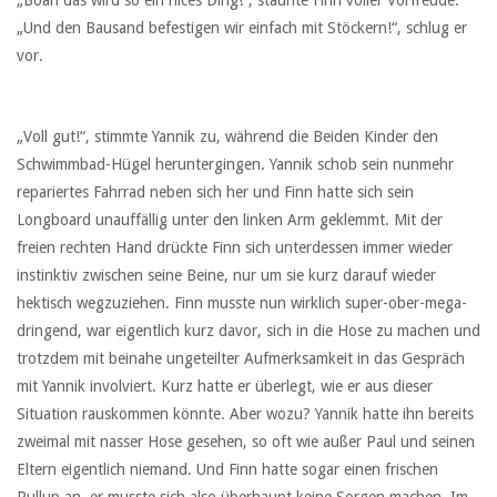
„Boah das wird so ein nices Ding!“, staunte Finn voller Vorfreude:
„Und den Bausand befestigen wir einfach mit Stöckern!“, schlug er
vor.
„Voll gut!“, stimmte Yannik zu, während die Beiden Kinder den
Schwimmbad-Hügel heruntergingen. Yannik schob sein nunmehr
repariertes Fahrrad neben sich her und Finn hatte sich sein
Longboard unauffällig unter den linken Arm geklemmt. Mit der
freien rechten Hand drückte Finn sich unterdessen immer wieder
instinktiv zwischen seine Beine, nur um sie kurz darauf wieder
hektisch wegzuziehen. Finn musste nun wirklich super-ober-mega-
dringend, war eigentlich kurz davor, sich in die Hose zu machen und
trotzdem mit beinahe ungeteilter Aufmerksamkeit in das Gespräch
mit Yannik involviert. Kurz hatte er überlegt, wie er aus dieser
Situation rauskommen könnte. Aber wozu? Yannik hatte ihn bereits
zweimal mit nasser Hose gesehen, so oft wie außer Paul und seinen
Eltern eigentlich niemand. Und Finn hatte sogar einen frischen
Pullup an, er musste sich also überhaupt keine Sorgen machen. Im