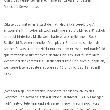
Krass, das Yannik seinen Nachname als Adresse für dessen
Minecraft-Server hatte!
„Skaterboy, mit einer 8 statt dem at, also S-k-8-t-e-r-b-o-y!“,
antwortete Finn: „Aber ich zock nicht mehr so oft Minecraft“, schob
er direkt hinterher. Mittlerweile hatte er wesentlich mehr Spaß,
Battlefield 5, einen schnellen Multiplayer-Shooter zu spielen, als
Minecraft, was ja im Endeffekt nur Lego am PC war. Und Battlefield
spielte Yannik bestimmt nicht, dachte Finn sich und musste kurz
kichern bei der Vorstellung. Battlefield durfte Finn auch nur spielen,
weil seine Eltern dachten, es wäre ab 16 und nicht ab 18. Scheiß
FSK!
„Schade! Naja, bis morgen!“, beendete Yannik schließlich das
Gespräch und schwang sich auf seinen Drahtesel. „Jau, bis morgen
früh“, antwortete Finn und sah seinem neuen Freund noch kurz
hinterher, während er alle Anspannung von sich fallen ließ und ohne