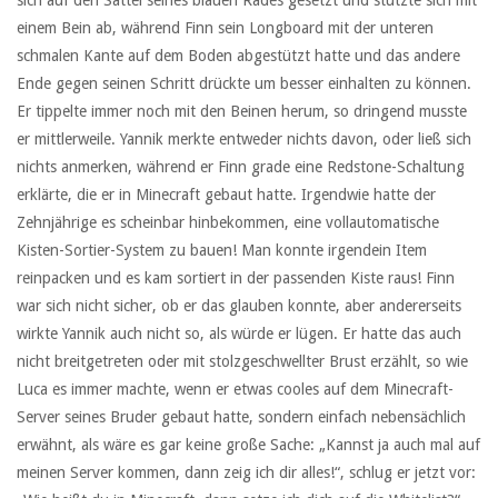
sich auf den Sattel seines blauen Rades gesetzt und stützte sich mit
einem Bein ab, während Finn sein Longboard mit der unteren
schmalen Kante auf dem Boden abgestützt hatte und das andere
Ende gegen seinen Schritt drückte um besser einhalten zu können.
Er tippelte immer noch mit den Beinen herum, so dringend musste
er mittlerweile. Yannik merkte entweder nichts davon, oder ließ sich
nichts anmerken, während er Finn grade eine Redstone-Schaltung
erklärte, die er in Minecraft gebaut hatte. Irgendwie hatte der
Zehnjährige es scheinbar hinbekommen, eine vollautomatische
Kisten-Sortier-System zu bauen! Man konnte irgendein Item
reinpacken und es kam sortiert in der passenden Kiste raus! Finn
war sich nicht sicher, ob er das glauben konnte, aber andererseits
wirkte Yannik auch nicht so, als würde er lügen. Er hatte das auch
nicht breitgetreten oder mit stolzgeschwellter Brust erzählt, so wie
Luca es immer machte, wenn er etwas cooles auf dem Minecraft-
Server seines Bruder gebaut hatte, sondern einfach nebensächlich
erwähnt, als wäre es gar keine große Sache: „Kannst ja auch mal auf
meinen Server kommen, dann zeig ich dir alles!“, schlug er jetzt vor: