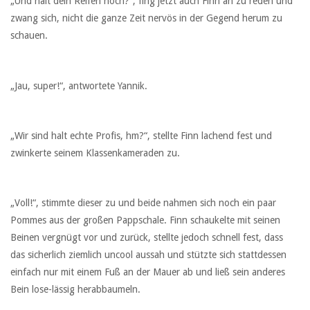
„Und hält dein Reifen noch?“, fing jetzt auch Finn an zu reden und
zwang sich, nicht die ganze Zeit nervös in der Gegend herum zu
schauen.
„Jau, super!“, antwortete Yannik.
„Wir sind halt echte Profis, hm?“, stellte Finn lachend fest und
zwinkerte seinem Klassenkameraden zu.
„Voll!“, stimmte dieser zu und beide nahmen sich noch ein paar
Pommes aus der großen Pappschale. Finn schaukelte mit seinen
Beinen vergnügt vor und zurück, stellte jedoch schnell fest, dass
das sicherlich ziemlich uncool aussah und stützte sich stattdessen
einfach nur mit einem Fuß an der Mauer ab und ließ sein anderes
Bein lose-lässig herabbaumeln.