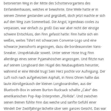
betonierten Weg in der Mitte des Schottervorgartens des
Einfamilienhauses, welches er bewohnte. Eine Weile hatte er in
seinem Zimmer gestanden und gegrübelt, doch jetzt machte er sich
auf den Weg zum Sommerbad. Die Angst, irgendwas cooles zu
verpassen, war einfach zu groß! Das war aber nicht der einzige
schwere Entschluss, den Finn gefasst hatte: Finn hatte sich ein
weißes, weites Tshirt mit schwarzem Converse-Logo und eine
schwarze Jeansshorts angezogen, dazu die bordeauxroten Vans-
Sneaker. Unspektakulär soweit. Unter seiner Hose trug Finn
allerdings eines seiner Pyjamahöschen angezogen. Und flitzte nun
auf seinem Longboard den Hügel des Neubaugebiets herunter,
während er eine Windel trug! Sein Herz pochte vor Aufregung. Der
Luft roch nach aufgeheiztem Asphalt, in Finns Ohren hallte das
laute Abrollgeräusch der kleinen Longboardrollen, aus der
Bluetooth-Box in seinem Burton-Rucksack schallte „Cake“ des
amerikanischen Pop-Rap-Interpreten „FloRida“. Und zwischen
seinen Beinen fühlte Finn das weiche und sanfte Gefühl einer
Windel! Der Zwölfjährige lächelte über sein ganzes Gesicht. Das war