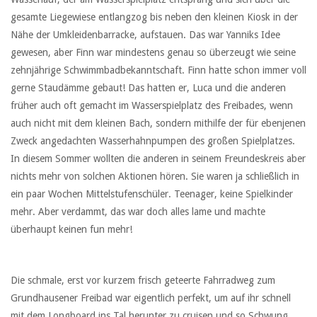
gesamte Liegewiese entlangzog bis neben den kleinen Kiosk in der
Nähe der Umkleidenbarracke, aufstauen. Das war Yanniks Idee
gewesen, aber Finn war mindestens genau so überzeugt wie seine
zehnjährige Schwimmbadbekanntschaft. Finn hatte schon immer voll
gerne Staudämme gebaut! Das hatten er, Luca und die anderen
früher auch oft gemacht im Wasserspielplatz des Freibades, wenn
auch nicht mit dem kleinen Bach, sondern mithilfe der für ebenjenen
Zweck angedachten Wasserhahnpumpen des großen Spielplatzes.
In diesem Sommer wollten die anderen in seinem Freundeskreis aber
nichts mehr von solchen Aktionen hören. Sie waren ja schließlich in
ein paar Wochen Mittelstufenschüler. Teenager, keine Spielkinder
mehr. Aber verdammt, das war doch alles lame und machte
überhaupt keinen fun mehr!
Die schmale, erst vor kurzem frisch geteerte Fahrradweg zum
Grundhausener Freibad war eigentlich perfekt, um auf ihr schnell
mit dem Longboard ins Tal herunter zu cruisen und so Schwung