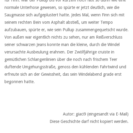
für Finn. War der Pullup bis vor kurzem noch fast so dünn wie eine
normale Unterhose gewesen, so spürte er jetzt deutlich, wie die
Saugmasse sich aufgeplustert hatte. Jedes Mal, wenn Finn sich mit
seinem rechten Bein vom Asphalt abstieß, um weiter Tempo
aufzubauen, spürte er, wie sein Pullup zusammengequetscht wurde.
Von außen war eigentlich nichts zu sehen, nur am Reißverschluss
seiner schwarzen Jeans konnte man die kleine, durch die Windel
verursachte Ausbeulung erahnen. Der Zwölfjährige cruiste in
gemütlichen Schlangenlinien über die noch nach frischem Teer
duftende Umgehungsstraße, genoss den kühlenden Fahrtwind und
erfreute sich an der Gewissheit, das sein Windelabend grade erst
begonnen hatte.
Autor: giaci9 (eingesandt via E-Mail)
Diese Geschichte darf nicht kopiert werden.