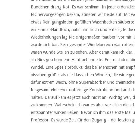
Bündchen drang Kot. Es war schlimm. In jeder erdenklich
Nic hervorgezogen bekam, atmeten wir beide auf. Mit w
etwas Reinigungslotion gefüllten Waschbecken säuberte ic
ein Einmal-Handtuch, nahm ihn hoch und entsorgte die o
Wiederholungen lag Nic einigermaßen “sauber” vor mir.
wurde sichtbar. Sein gesamter Windelbereich war rot en
waren wunde Stellen zu sehen. Aber damit kam ich klar. D
ich Nics geschundene Haut behandelte. Erst nachdem die 
Windel. Eine Spezialprodukt, das bei Menschen mit empf
bisschen größer als die klassischen Windeln, die wir eige
dafür extrem weich, ohne Superabsorber und chemischen 
Insgesamt eine eher unförmige Konstruktion und auch 
halten. Darauf kam es jetzt auch nicht an. Wichtig war, d
zu kommen. Wahrscheinlich war es aber vor allem die sc
entspannter wirken ließen. Bevor ich ihm das erste Mal
Professor. Es wurde Zeit für den Zugang – der letzten 