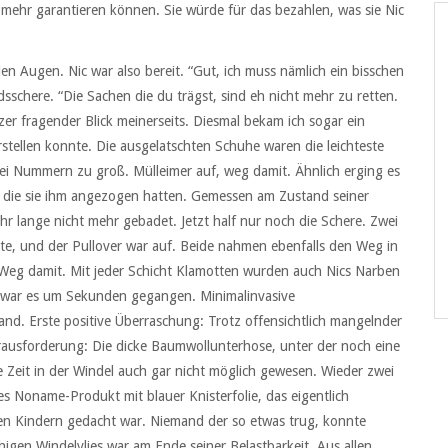
s mehr garantieren können. Sie würde für das bezahlen, was sie Nic
 den Augen. Nic war also bereit. “Gut, ich muss nämlich ein bisschen
dsschere. “Die Sachen die du trägst, sind eh nicht mehr zu retten.
rzer fragender Blick meinerseits. Diesmal bekam ich sogar ein
orstellen konnte. Die ausgelatschten Schuhe waren die leichteste
ei Nummern zu groß. Mülleimer auf, weg damit. Ähnlich erging es
 die sie ihm angezogen hatten. Gemessen am Zustand seiner
r lange nicht mehr gebadet. Jetzt half nur noch die Schere. Zwei
tte, und der Pullover war auf. Beide nahmen ebenfalls den Weg in
Weg damit. Mit jeder Schicht Klamotten wurden auch Nics Narben
n war es um Sekunden gegangen. Minimalinvasive
and. Erste positive Überraschung: Trotz offensichtlich mangelnder
erausforderung: Die dicke Baumwollunterhose, unter der noch eine
Zeit in der Windel auch gar nicht möglich gewesen. Wieder zwei
ges Noname-Produkt mit blauer Knisterfolie, das eigentlich
gen Kindern gedacht war. Niemand der so etwas trug, konnte
igen Windelvlies war am Ende seiner Belastbarkeit. Aus allen