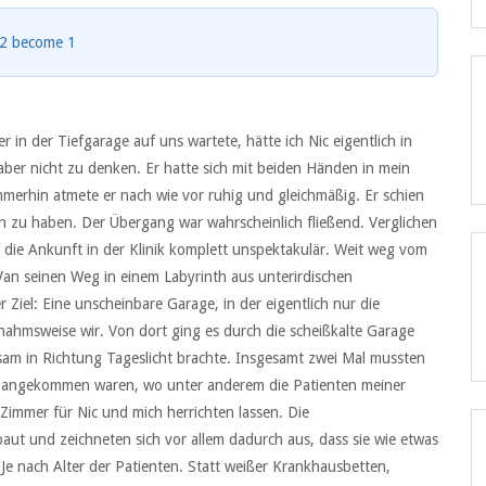
2 become 1
)
r in der Tiefgarage auf uns wartete, hätte ich Nic eigentlich in
aber nicht zu denken. Er hatte sich mit beiden Händen in mein
merhin atmete er nach wie vor ruhig und gleichmäßig. Er schien
en zu haben. Der Übergang war wahrscheinlich fließend. Verglichen
f die Ankunft in der Klinik komplett unspektakulär. Weit weg vom
 Van seinen Weg in einem Labyrinth aus unterirdischen
iel: Eine unscheinbare Garage, in der eigentlich nur die
nahmsweise wir. Von dort ging es durch die scheißkalte Garage
sam in Richtung Tageslicht brachte. Insgesamt zwei Mal mussten
erk angekommen waren, wo unter anderem die Patienten meiner
Zimmer für Nic und mich herrichten lassen. Die
ut und zeichneten sich vor allem dadurch aus, dass sie wie etwas
e nach Alter der Patienten. Statt weißer Krankhausbetten,