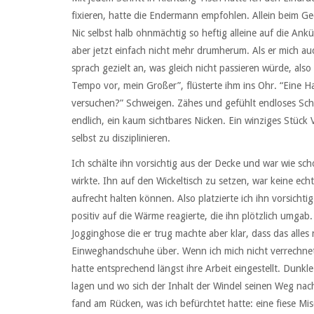
fixieren, hatte die Endermann empfohlen. Allein beim 
Nic selbst halb ohnmächtig so heftig alleine auf die Ank
aber jetzt einfach nicht mehr drumherum. Als er mich auch
sprach gezielt an, was gleich nicht passieren würde, als
Tempo vor, mein Großer”, flüsterte ihm ins Ohr. “Eine H
versuchen?” Schweigen. Zähes und gefühlt endloses Sch
endlich, ein kaum sichtbares Nicken. Ein winziges Stück Ve
selbst zu disziplinieren.
Ich schälte ihn vorsichtig aus der Decke und war wie sch
wirkte. Ihn auf den Wickeltisch zu setzen, war keine ec
aufrecht halten können. Also platzierte ich ihn vorsichtig
positiv auf die Wärme reagierte, die ihn plötzlich umgab. E
Jogginghose die er trug machte aber klar, dass das alles
Einweghandschuhe über. Wenn ich mich nicht verrechnet h
hatte entsprechend längst ihre Arbeit eingestellt. Dunk
lagen und wo sich der Inhalt der Windel seinen Weg nac
fand am Rücken, was ich befürchtet hatte: eine fiese Mi