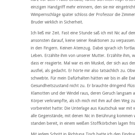
einzigen Handgriff mehr erinnern, den sie mir eingetric
Wimpernschläge später schloss der Professor die Zimmert
Bruder wirklich in Sicherheit.
Ich ließ mir Zeit. Fast eine Stunde saß ich mit Nic auf d
ansonsten darauf, keine seiner Reaktionen zu verpassen
in den Fingern. Keinen Atemzug. Dabei sprach ich fortla
Leben. Erzählte ihm von unserer Mutter. Erzählte ihm, wie
dass er reagierte. Mal war es ein Muskel, der sich aus d
ausfiel, als gedacht. Er hörte mir also tatsächlich zu. 
schwebte. Für mein Dafürhalten hätten wir bis in alle Ew
Gesundheitszustand nicht zu. Er brauchte dringend Flüs
Klamotten und der Windel raus, deren Geruch langsam abe
Körper verkrampfte, als ich mich mit ihm auf den Weg zu
vorbereitet hatte: Die Unterlage aus Kautschuk war mit
alle Gegenstände, mit denen Nic in Berührung kommen 
standen bereit, in einem weißen Stoffkörbchen lagen fri
Mit jedem Schritt in Richtung Tisch hatte ich den Eindr