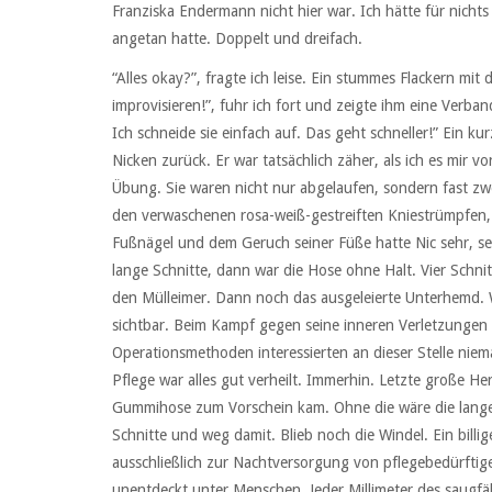
Franziska Endermann nicht hier war. Ich hätte für nicht
angetan hatte. Doppelt und dreifach.
“Alles okay?”, fragte ich leise. Ein stummes Flackern mit
improvisieren!”, fuhr ich fort und zeigte ihm eine Verban
Ich schneide sie einfach auf. Das geht schneller!” Ein ku
Nicken zurück. Er war tatsächlich zäher, als ich es mir v
Übung. Sie waren nicht nur abgelaufen, sondern fast zw
den verwaschenen rosa-weiß-gestreiften Kniestrümpfen,
Fußnägel und dem Geruch seiner Füße hatte Nic sehr, seh
lange Schnitte, dann war die Hose ohne Halt. Vier Schni
den Mülleimer. Dann noch das ausgeleierte Unterhemd. 
sichtbar. Beim Kampf gegen seine inneren Verletzunge
Operationsmethoden interessierten an dieser Stelle niem
Pflege war alles gut verheilt. Immerhin. Letzte große H
Gummihose zum Vorschein kam. Ohne die wäre die lange 
Schnitte und weg damit. Blieb noch die Windel. Ein billi
ausschließlich zur Nachtversorgung von pflegebedürfti
unentdeckt unter Menschen. Jeder Millimeter des saugfäh