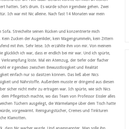
htert hatten. Sei’s drum. Es würde schon irgendwie gehen. Zwei
ür. Ich war mit Nic alleine. Nach fast 14 Monaten war mein
em Sofa. Streichelte seinen Rücken und konzentrierte mich
. Kein Zucken der Augenlider, kein Magengrummeln, kein Zittern
ufend mit ihm. Sehr leise. Ich erzählte ihm von mir. Von meinem
 glücklich ich war, dass er endlich bei mir war. Und ich spürte,
er Verkrampfung löste. Mal ein Atemzug, der tiefer oder flacher
Obwohl er irgendwo zwischen Bewusstlosigkeit und Realität
igkeit einfach nur so dasitzen können. Das ließ aber Nics
sigkeit und Nährstoffe. Außerdem musste er dringend aus diesen
r sicher nicht mehr zu ertragen war. Ich spürte, wie sich Nics
 dem Pflegetisch machte, wo das Team von Professor Eissler alles
 weichen Tüchern ausgelegt, die Wärmelampe über dem Tisch hatte
würde, vorgewärmt. Reinigungstücher, Cremes und Tinkturen
sche Klamotten.
uck, dass Nic wacher wurde. Und angespannter. Man solle ihn