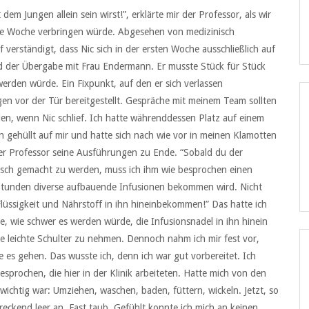
em Jungen allein sein wirst!”, erklärte mir der Professor, als wir
eine Woche verbringen würde. Abgesehen von medizinisch
verständigt, dass Nic sich in der ersten Woche ausschließlich auf
nd der Übergabe mit Frau Endermann. Er musste Stück für Stück
werden würde. Ein Fixpunkt, auf den er sich verlassen
 vor der Tür bereitgestellt. Gespräche mit meinem Team sollten
en, wenn Nic schlief. Ich hatte währenddessen Platz auf einem
 gehüllt auf mir und hatte sich nach wie vor in meinen Klamotten
te der Professor seine Ausführungen zu Ende. “Sobald du der
risch gemacht zu werden, muss ich ihm wie besprochen einen
 Stunden diverse aufbauende Infusionen bekommen wird. Nicht
Flüssigkeit und Nährstoff in ihn hineinbekommen!” Das hatte ich
, wie schwer es werden würde, die Infusionsnadel in ihn hinein
ie leichte Schulter zu nehmen. Dennoch nahm ich mir fest vor,
es gehen. Das wusste ich, denn ich war gut vorbereitet. Ich
sprochen, die hier in der Klinik arbeiteten. Hatte mich von den
 wichtig war: Umziehen, waschen, baden, füttern, wickeln. Jetzt, so
reckend leer an. Fast taub. Gefühlt konnte ich mich an keinen