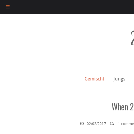
Skip
to
content
Gemischt
Jungs
When 2
02/02/2017
1 comme