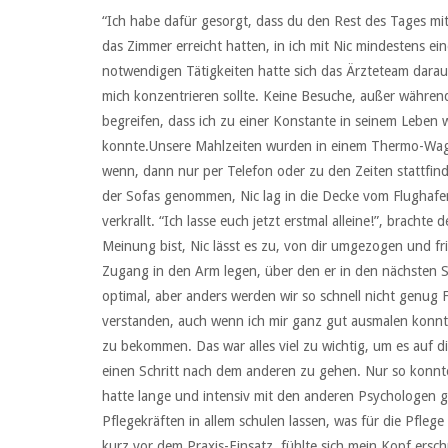
“Ich habe dafür gesorgt, dass du den Rest des Tages mit d
das Zimmer erreicht hatten, in ich mit Nic mindestens 
notwendigen Tätigkeiten hatte sich das Ärzteteam darauf 
mich konzentrieren sollte. Keine Besuche, außer währe
begreifen, dass ich zu einer Konstante in seinem Leben 
konnte.Unsere Mahlzeiten wurden in einem Thermo-Wagen
wenn, dann nur per Telefon oder zu den Zeiten stattfind
der Sofas genommen, Nic lag in die Decke vom Flughafen
verkrallt. “Ich lasse euch jetzt erstmal alleine!”, brach
Meinung bist, Nic lässt es zu, von dir umgezogen und f
Zugang in den Arm legen, über den er in den nächsten
optimal, aber anders werden wir so schnell nicht genug 
verstanden, auch wenn ich mir ganz gut ausmalen konnte
zu bekommen. Das war alles viel zu wichtig, um es auf d
einen Schritt nach dem anderen zu gehen. Nur so konnte 
hatte lange und intensiv mit den anderen Psychologen ge
Pflegekräften in allem schulen lassen, was für die Pflege
kurz vor dem Praxis-Einsatz, fühlte sich mein Kopf ersch