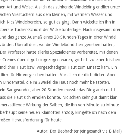
en Art und Weise. Als ich das stinkende Windelding endlich unter
eichen Vliestüchern aus dem kleinen, mit warmem Wasser und
h Nics Windelbereich, so gut es ging. Dann wickelte ich ihn in
berste Tücher-Schicht der Wickeltunterlage. Nach insgesamt drei
 Und das ganze Ausmaß eines 20-Stunden-Tages in einer Windel
tzündet. Überall dort, wo die Windelbündchen gerieben hatten,
er Professor hatte allerlei Spezialcremes vorbereitet, mit denen
Cremes überall gut eingezogen waren, griff ich zu einer frischen
indlicher Haut bzw. vorgeschädigter Haut zum Einsatz kam. Ein
ntlich für Nic vorgesehen hatten. Vor allem deutlich dicker. Aber
Bindemittel, die im Zweifel die Haut noch mehr belasteten.
kein Saugwunder, aber 20 Stunden musste das Ding auch nicht
ass die Haut sich erholen konnte. Nic schien sehr gut damit klar
hmerzstillende Wirkung der Salben, die ihn von Minute zu Minute
 überhaupt seine neuen Klamotten anzog, klingelte ich nach dem
großen Herausforderung für heute.
Autor: Der Beobachter (eingesandt via E-Mail)