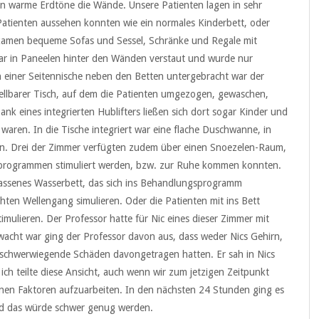
en warme Erdtöne die Wände. Unsere Patienten lagen in sehr
Patienten aussehen konnten wie ein normales Kinderbett, oder
u kamen bequeme Sofas und Sessel, Schränke und Regale mit
 war in Paneelen hinter den Wänden verstaut und wurde nur
 einer Seitennische neben den Betten untergebracht war der
ellbarer Tisch, auf dem die Patienten umgezogen, gewaschen,
k eines integrierten Hublifters ließen sich dort sogar Kinder und
waren. In die Tische integriert war eine flache Duschwanne, in
en. Drei der Zimmer verfügten zudem über einen Snoezelen-Raum,
ngprogrammen stimuliert werden, bzw. zur Ruhe kommen konnten.
elassenes Wasserbett, das sich ins Behandlungsprogramm
ichten Wellengang simulieren. Oder die Patienten mit ins Bett
imulieren. Der Professor hatte für Nic eines dieser Zimmer mit
cht war ging der Professor davon aus, dass weder Nics Gehirn,
h schwerwiegende Schäden davongetragen hatten. Er sah in Nics
ch teilte diese Ansicht, auch wenn wir zum jetzigen Zeitpunkt
lnen Faktoren aufzuarbeiten. In den nächsten 24 Stunden ging es
Und das würde schwer genug werden.