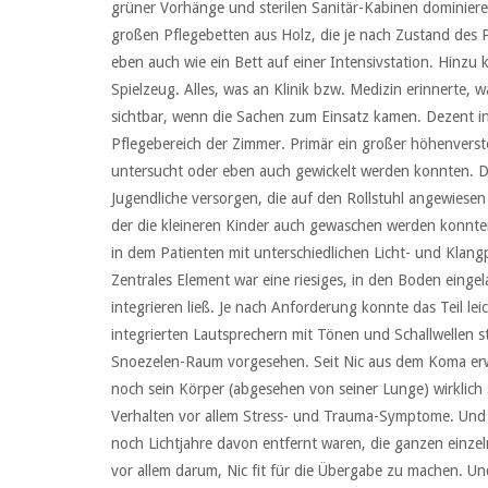
grüner Vorhänge und sterilen Sanitär-Kabinen dominier
großen Pflegebetten aus Holz, die je nach Zustand des 
eben auch wie ein Bett auf einer Intensivstation. Hinz
Spielzeug. Alles, was an Klinik bzw. Medizin erinnerte,
sichtbar, wenn die Sachen zum Einsatz kamen. Dezent in
Pflegebereich der Zimmer. Primär ein großer höhenverst
untersucht oder eben auch gewickelt werden konnten. Dan
Jugendliche versorgen, die auf den Rollstuhl angewiesen 
der die kleineren Kinder auch gewaschen werden konnt
in dem Patienten mit unterschiedlichen Licht- und Kla
Zentrales Element war eine riesiges, in den Boden eing
integrieren ließ. Je nach Anforderung konnte das Teil le
integrierten Lautsprechern mit Tönen und Schallwellen st
Snoezelen-Raum vorgesehen. Seit Nic aus dem Koma erwa
noch sein Körper (abgesehen von seiner Lunge) wirklic
Verhalten vor allem Stress- und Trauma-Symptome. Und i
noch Lichtjahre davon entfernt waren, die ganzen einze
vor allem darum, Nic fit für die Übergabe zu machen. 