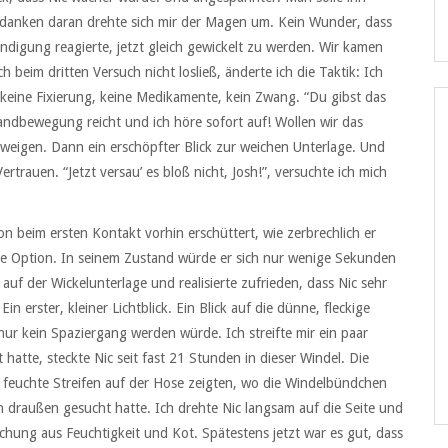
Gedanken daran drehte sich mir der Magen um. Kein Wunder, dass
ündigung reagierte, jetzt gleich gewickelt zu werden. Wir kamen
 beim dritten Versuch nicht losließ, änderte ich die Taktik: Ich
o keine Fixierung, keine Medikamente, kein Zwang. “Du gibst das
andbewegung reicht und ich höre sofort auf! Wollen wir das
weigen. Dann ein erschöpfter Blick zur weichen Unterlage. Und
rtrauen. “Jetzt versau’ es bloß nicht, Josh!”, versuchte ich mich
on beim ersten Kontakt vorhin erschüttert, wie zerbrechlich er
hte Option. In seinem Zustand würde er sich nur wenige Sekunden
 auf der Wickelunterlage und realisierte zufrieden, dass Nic sehr
in erster, kleiner Lichtblick. Ein Blick auf die dünne, fleckige
 nur kein Spaziergang werden würde. Ich streifte mir ein paar
atte, steckte Nic seit fast 21 Stunden in dieser Windel. Die
le feuchte Streifen auf der Hose zeigten, wo die Windelbündchen
h draußen gesucht hatte. Ich drehte Nic langsam auf die Seite und
schung aus Feuchtigkeit und Kot. Spätestens jetzt war es gut, dass