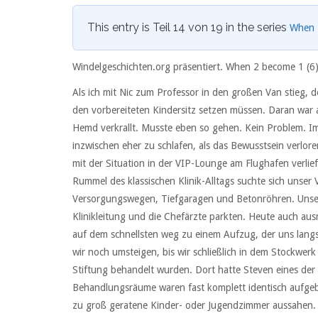
This entry is Teil 14 von 19 in the series
When 
Windelgeschichten.org präsentiert. When 2 become 1 (6
Als ich mit Nic zum Professor in den großen Van stieg, de
den vorbereiteten Kindersitz setzen müssen. Daran war 
Hemd verkrallt. Musste eben so gehen. Kein Problem. Im
inzwischen eher zu schlafen, als das Bewusstsein verlor
mit der Situation in der VIP-Lounge am Flughafen verlie
Rummel des klassischen Klinik-Alltags suchte sich unser
Versorgungswegen, Tiefgaragen und Betonröhren. Unser Z
Klinikleitung und die Chefärzte parkten. Heute auch aus
auf dem schnellsten weg zu einem Aufzug, der uns lang
wir noch umsteigen, bis wir schließlich in dem Stockw
Stiftung behandelt wurden. Dort hatte Steven eines der 
Behandlungsräume waren fast komplett identisch aufgeba
zu groß geratene Kinder- oder Jugendzimmer aussahen. J