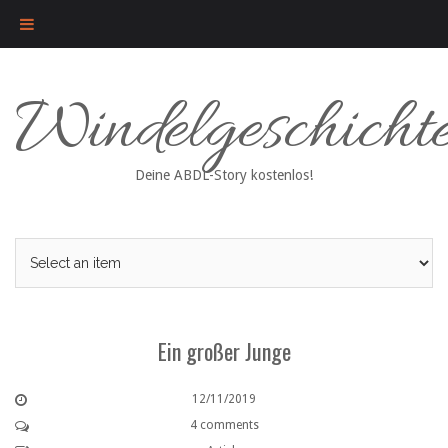
Skip
Windelgeschicht
to
content
Deine ABDL-Story kostenlos!
Ein großer Junge
12/11/2019
4 comments