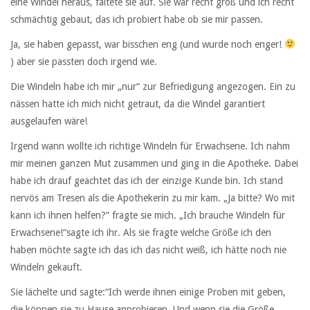
eine Windel heraus, faltete sie auf. Sie war recht groß und ich recht
schmächtig gebaut, das ich probiert habe ob sie mir passen.
Ja, sie haben gepasst, war bisschen eng (und wurde noch enger!
) aber sie passten doch irgend wie.
Die Windeln habe ich mir „nur“ zur Befriedigung angezogen. Ein zu
nässen hatte ich mich nicht getraut, da die Windel garantiert
ausgelaufen wäre!
Irgend wann wollte ich richtige Windeln für Erwachsene. Ich nahm
mir meinen ganzen Mut zusammen und ging in die Apotheke. Dabei
habe ich drauf geachtet das ich der einzige Kunde bin. Ich stand
nervös am Tresen als die Apothekerin zu mir kam. „Ja bitte? Wo mit
kann ich ihnen helfen?“ fragte sie mich. „Ich brauche Windeln für
Erwachsene!“sagte ich ihr. Als sie fragte welche Größe ich den
haben möchte sagte ich das ich das nicht weiß, ich hätte noch nie
Windeln gekauft.
Sie lächelte und sagte:“Ich werde ihnen einige Proben mit geben,
die können sie zu Hause anprobieren. Und wenn sie die Größe