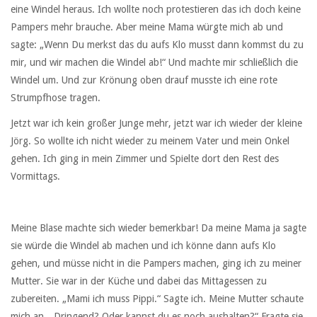
eine Windel heraus. Ich wollte noch protestieren das ich doch keine
Pampers mehr brauche. Aber meine Mama würgte mich ab und
sagte: „Wenn Du merkst das du aufs Klo musst dann kommst du zu
mir, und wir machen die Windel ab!“ Und machte mir schließlich die
Windel um. Und zur Krönung oben drauf musste ich eine rote
Strumpfhose tragen.
Jetzt war ich kein großer Junge mehr, jetzt war ich wieder der kleine
Jörg. So wollte ich nicht wieder zu meinem Vater und mein Onkel
gehen. Ich ging in mein Zimmer und Spielte dort den Rest des
Vormittags.
Meine Blase machte sich wieder bemerkbar! Da meine Mama ja sagte
sie würde die Windel ab machen und ich könne dann aufs Klo
gehen, und müsse nicht in die Pampers machen, ging ich zu meiner
Mutter. Sie war in der Küche und dabei das Mittagessen zu
zubereiten. „Mami ich muss Pippi.“ Sagte ich. Meine Mutter schaute
mich an. „Dringend? Oder kannst du es noch aushalten?“ Fragte sie.