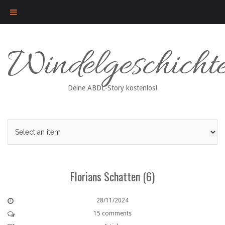
Skip
Windelgeschicht
to
content
Deine ABDL-Story kostenlos!
Florians Schatten (6)
28/11/2024
15 comments