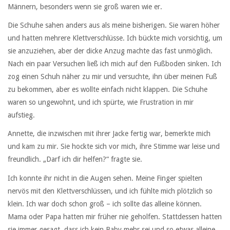
Männern, besonders wenn sie groß waren wie er.
Die Schuhe sahen anders aus als meine bisherigen. Sie waren höher
und hatten mehrere Klettverschlüsse. Ich bückte mich vorsichtig, um
sie anzuziehen, aber der dicke Anzug machte das fast unmöglich.
Nach ein paar Versuchen ließ ich mich auf den Fußboden sinken. Ich
zog einen Schuh näher zu mir und versuchte, ihn über meinen Fuß
zu bekommen, aber es wollte einfach nicht klappen. Die Schuhe
waren so ungewohnt, und ich spürte, wie Frustration in mir
aufstieg.
Annette, die inzwischen mit ihrer Jacke fertig war, bemerkte mich
und kam zu mir. Sie hockte sich vor mich, ihre Stimme war leise und
freundlich. „Darf ich dir helfen?“ fragte sie.
Ich konnte ihr nicht in die Augen sehen. Meine Finger spielten
nervös mit den Klettverschlüssen, und ich fühlte mich plötzlich so
klein. Ich war doch schon groß – ich sollte das alleine können.
Mama oder Papa hatten mir früher nie geholfen. Stattdessen hatten
sie immer gesagt, dass ich kein Baby mehr sei und so etwas alleine