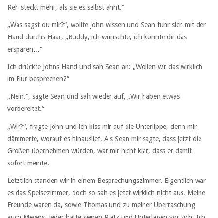
Reh steckt mehr, als sie es selbst ahnt.“
„Was sagst du mir?“, wollte John wissen und Sean fuhr sich mit der
Hand durchs Haar, „Buddy, ich wünschte, ich könnte dir das
ersparen…“
Ich drückte Johns Hand und sah Sean an: „Wollen wir das wirklich
im Flur besprechen?“
„Nein.“, sagte Sean und sah wieder auf, „Wir haben etwas
vorbereitet.“
„Wir?“, fragte John und ich biss mir auf die Unterlippe, denn mir
dämmerte, worauf es hinauslief. Als Sean mir sagte, dass jetzt die
Großen übernehmen würden, war mir nicht klar, dass er damit
sofort meinte.
Letztlich standen wir in einem Besprechungszimmer. Eigentlich war
es das Speisezimmer, doch so sah es jetzt wirklich nicht aus. Meine
Freunde waren da, sowie Thomas und zu meiner Überraschung
auch Meyers. Jeder hatte seinen Platz und Unterlagen vor sich. Ich