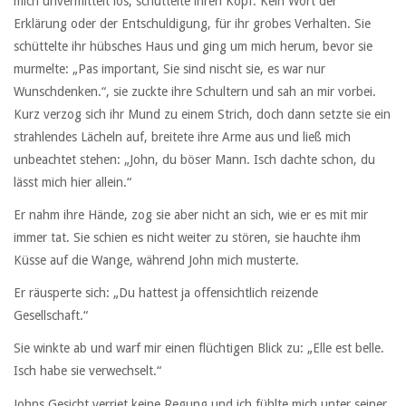
mich unvermittelt los, schüttelte ihren Kopf. Kein Wort der
Erklärung oder der Entschuldigung, für ihr grobes Verhalten. Sie
schüttelte ihr hübsches Haus und ging um mich herum, bevor sie
murmelte: „Pas important, Sie sind nischt sie, es war nur
Wunschdenken.“, sie zuckte ihre Schultern und sah an mir vorbei.
Kurz verzog sich ihr Mund zu einem Strich, doch dann setzte sie ein
strahlendes Lächeln auf, breitete ihre Arme aus und ließ mich
unbeachtet stehen: „John, du böser Mann. Isch dachte schon, du
lässt mich hier allein.“
Er nahm ihre Hände, zog sie aber nicht an sich, wie er es mit mir
immer tat. Sie schien es nicht weiter zu stören, sie hauchte ihm
Küsse auf die Wange, während John mich musterte.
Er räusperte sich: „Du hattest ja offensichtlich reizende
Gesellschaft.“
Sie winkte ab und warf mir einen flüchtigen Blick zu: „Elle est belle.
Isch habe sie verwechselt.“
Johns Gesicht verriet keine Regung und ich fühlte mich unter seiner