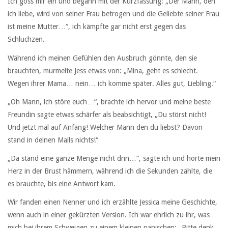
Ich goss mir ein und begann mit der Kurzfassung: „Der Mann, den
ich liebe, wird von seiner Frau betrogen und die Geliebte seiner Frau
ist meine Mutter…“, ich kämpfte gar nicht erst gegen das
Schluchzen.
Während ich meinen Gefühlen den Ausbruch gönnte, den sie
brauchten, murmelte Jess etwas von: „Mina, geht es schlecht.
Wegen ihrer Mama… nein… ich komme später. Alles gut, Liebling.“
„Oh Mann, ich störe euch…“, brachte ich hervor und meine beste
Freundin sagte etwas schärfer als beabsichtigt, „Du störst nicht!
Und jetzt mal auf Anfang! Welcher Mann den du liebst? Davon
stand in deinen Mails nichts!“
„Da stand eine ganze Menge nicht drin…“, sagte ich und hörte mein
Herz in der Brust hämmern, während ich die Sekunden zählte, die
es brauchte, bis eine Antwort kam.
Wir fanden einen Nenner und ich erzählte Jessica meine Geschichte,
wenn auch in einer gekürzten Version. Ich war ehrlich zu ihr, was
mich bei ihrem Schweigen zu einem kleinen panischen: „Bitte denk