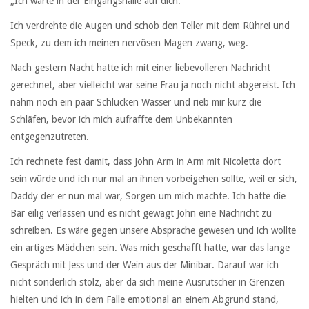
„Ich warte in der Eingangshalle auf dich.“
Ich verdrehte die Augen und schob den Teller mit dem Rührei und
Speck, zu dem ich meinen nervösen Magen zwang, weg.
Nach gestern Nacht hatte ich mit einer liebevolleren Nachricht
gerechnet, aber vielleicht war seine Frau ja noch nicht abgereist. Ich
nahm noch ein paar Schlucken Wasser und rieb mir kurz die
Schläfen, bevor ich mich aufraffte dem Unbekannten
entgegenzutreten.
Ich rechnete fest damit, dass John Arm in Arm mit Nicoletta dort
sein würde und ich nur mal an ihnen vorbeigehen sollte, weil er sich,
Daddy der er nun mal war, Sorgen um mich machte. Ich hatte die
Bar eilig verlassen und es nicht gewagt John eine Nachricht zu
schreiben. Es wäre gegen unsere Absprache gewesen und ich wollte
ein artiges Mädchen sein. Was mich geschafft hatte, war das lange
Gespräch mit Jess und der Wein aus der Minibar. Darauf war ich
nicht sonderlich stolz, aber da sich meine Ausrutscher in Grenzen
hielten und ich in dem Falle emotional an einem Abgrund stand,