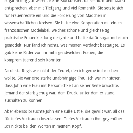
sogar richtig gut waren. Keine Blockbuster, da sie nicht dem Markt
entsprachen, aber mit Tiefgang und viel Romantik. Sie setzte sich
für Frauenrechte ein und die Förderung von Mädchen in
wissenschaftlichen Kreisen. Sie hatte eine Kooperation mit einem
französischen Modelabel, welches schöne und gleichzeitig
praktische Frauenkleidung designte und hatte dafür sogar mehrfach
gemodelt. Nur fand ich nichts, was meinen Verdacht bestätigte. Es
gab keine Bilder von ihr mit irgendwelchen Frauen, die
kompromittierend sein könnten.
Nicoletta Regis war nicht der Teufel, den ich gerne in ihr sehen
wollte. Sie war eine starke unabhängige Frau. Ich war mir sicher,
dass John eine Frau mit Persönlichkeit an seiner Seite brauchte.
Jemand der stark genug war, dem Druck, unter dem er stand,
aushalten zu können.
Aber ebenso brauchte John eine süße Little, die gewillt war, all das
für tiefes Vertrauen loszulassen. Tiefes Vertrauen ihm gegenüber.
Ich nickte bei den Worten in meinem Kopf.