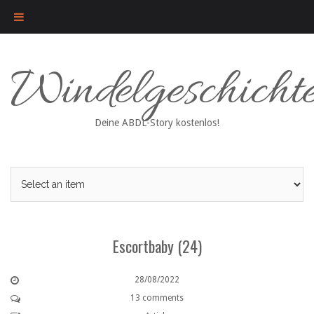
Skip
Windelgeschicht
to
content
Deine ABDL-Story kostenlos!
Escortbaby (24)
28/08/2022
13 comments