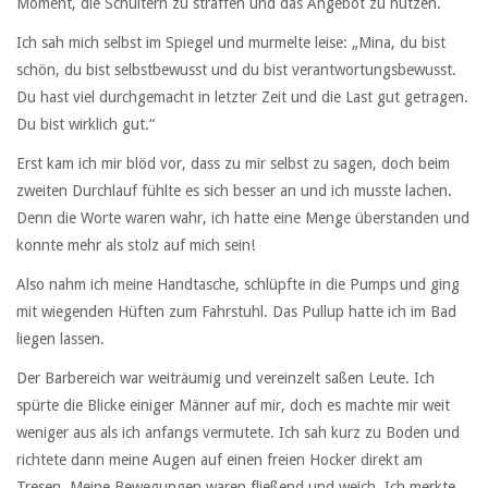
Moment, die Schultern zu straffen und das Angebot zu nutzen.
Ich sah mich selbst im Spiegel und murmelte leise: „Mina, du bist
schön, du bist selbstbewusst und du bist verantwortungsbewusst.
Du hast viel durchgemacht in letzter Zeit und die Last gut getragen.
Du bist wirklich gut.“
Erst kam ich mir blöd vor, dass zu mir selbst zu sagen, doch beim
zweiten Durchlauf fühlte es sich besser an und ich musste lachen.
Denn die Worte waren wahr, ich hatte eine Menge überstanden und
konnte mehr als stolz auf mich sein!
Also nahm ich meine Handtasche, schlüpfte in die Pumps und ging
mit wiegenden Hüften zum Fahrstuhl. Das Pullup hatte ich im Bad
liegen lassen.
Der Barbereich war weiträumig und vereinzelt saßen Leute. Ich
spürte die Blicke einiger Männer auf mir, doch es machte mir weit
weniger aus als ich anfangs vermutete. Ich sah kurz zu Boden und
richtete dann meine Augen auf einen freien Hocker direkt am
Tresen. Meine Bewegungen waren fließend und weich. Ich merkte