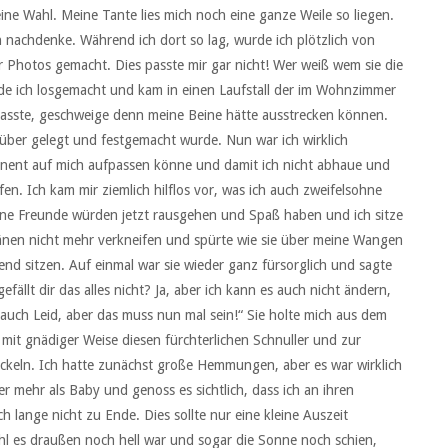
eine Wahl. Meine Tante lies mich noch eine ganze Weile so liegen.
n nachdenke. Während ich dort so lag, wurde ich plötzlich von
ar Photos gemacht. Dies passte mir gar nicht! Wer weiß wem sie die
de ich losgemacht und kam in einen Laufstall der im Wohnzimmer
passte, geschweige denn meine Beine hätte ausstrecken können.
rüber gelegt und festgemacht wurde. Nun war ich wirklich
manent auf mich aufpassen könne und damit ich nicht abhaue und
. Ich kam mir ziemlich hilflos vor, was ich auch zweifelsohne
ne Freunde würden jetzt rausgehen und Spaß haben und ich sitze
ränen nicht mehr verkneifen und spürte wie sie über meine Wangen
nd sitzen. Auf einmal war sie wieder ganz fürsorglich und sagte
ällt dir das alles nicht? Ja, aber ich kann es auch nicht ändern,
a auch Leid, aber das muss nun mal sein!“ Sie holte mich aus dem
e mit gnädiger Weise diesen fürchterlichen Schnuller und zur
ckeln. Ich hatte zunächst große Hemmungen, aber es war wirklich
 mehr als Baby und genoss es sichtlich, dass ich an ihren
 lange nicht zu Ende. Dies sollte nur eine kleine Auszeit
hl es draußen noch hell war und sogar die Sonne noch schien,