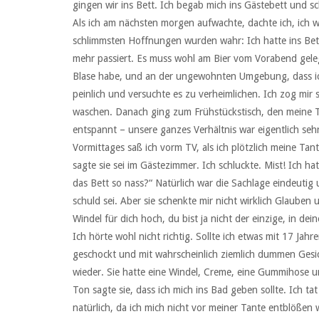
gingen wir ins Bett. Ich begab mich ins Gästebett und sch
Als ich am nächsten morgen aufwachte, dachte ich, ich w
schlimmsten Hoffnungen wurden wahr: Ich hatte ins Bett
mehr passiert. Es muss wohl am Bier vom Vorabend gele
Blase habe, und an der ungewohnten Umgebung, dass ich 
peinlich und versuchte es zu verheimlichen. Ich zog mi
waschen. Danach ging zum Frühstückstisch, den meine Ta
entspannt – unsere ganzes Verhältnis war eigentlich seh
Vormittages saß ich vorm TV, als ich plötzlich meine Ta
sagte sie sei im Gästezimmer. Ich schluckte. Mist! Ich ha
das Bett so nass?“ Natürlich war die Sachlage eindeutig
schuld sei. Aber sie schenkte mir nicht wirklich Glauben 
Windel für dich hoch, du bist ja nicht der einzige, in de
Ich hörte wohl nicht richtig. Sollte ich etwas mit 17 Ja
geschockt und mit wahrscheinlich ziemlich dummen Gesi
wieder. Sie hatte eine Windel, Creme, eine Gummihose un
Ton sagte sie, dass ich mich ins Bad geben sollte. Ich t
natürlich, da ich mich nicht vor meiner Tante entblößen w