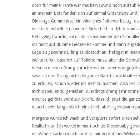
doch für meine Tante war das kein Grund noch aufzuble
an meinem Bett fanden sich auf einmal Gitterstäbe und ic
Die lange Gummihose, ein wirkliches Folterwerkzeug, da
die kurze behielt ich aber zur Sicherheit an. Ich bekam z
Bett gelegt wurde, shcnallte sie mir wieder den Schnull
ich nicht auf dumme Gedanken komme und dann zugedeck
Lage zu gewöhnen, fing es plötzlich an, heftigst in mei
wollte rufen, dass ich auf Toilette muss, aber der Schn
Versuch meinen Drang zurückzuhalten, aber nun gesellte 
sowieso den Drang nicht die ganze Nacht zurückhalten 
zu erfüllen, schon wieder ins Bett zu machen. Also lies 
mich dabei, es zu genießen. Allerdings drang sehr schnell
Aber es gehörte wohl zur Strafe, dass ich jetzt die gan
dauerte sehr lange bis ich einschlief, aber irgendwann 
Morgens wurde ich wach und verspürte sofort einen sehr
Realität klar. Ich wurde immer noch als Riesenbaby gehal
die Windel kacken wollte und sie mir verbotener Weise 