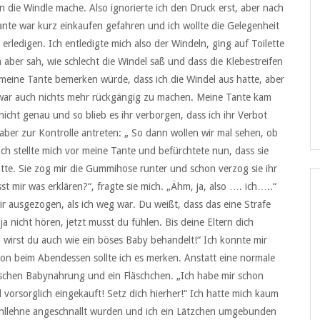
 in die Windle mache. Also ignorierte ich den Druck erst, aber nach
Tante war kurz einkaufen gefahren und ich wollte die Gelegenheit
erledigen. Ich entledigte mich also der Windeln, ging auf Toilette
ch aber sah, wie schlecht die Windel saß und dass die Klebestreifen
ss meine Tante bemerken würde, dass ich die Windel aus hatte, aber
zt war auch nichts mehr rückgängig zu machen. Meine Tante kam
icht genau und so blieb es ihr verborgen, dass ich ihr Verbot
er zur Kontrolle antreten: „ So dann wollen wir mal sehen, ob
ch stellte mich vor meine Tante und befürchtete nun, dass sie
tte. Sie zog mir die Gummihose runter und schon verzog sie ihr
t mir was erklären?“, fragte sie mich. „Ähm, ja, also …. ich…..“
dir ausgezogen, als ich weg war. Du weißt, dass das eine Strafe
ja nicht hören, jetzt musst du fühlen. Bis deine Eltern dich
 wirst du auch wie ein böses Baby behandelt!“ Ich konnte mir
schon beim Abendessen sollte ich es merken. Anstatt eine normale
äschen Babynahrung und ein Fläschchen. „Ich habe mir schon
l vorsorglich eingekauft! Setz dich hierher!“ Ich hatte mich kaum
tuhllehne angeschnallt wurden und ich ein Lätzchen umgebunden