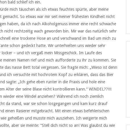
on bald schlief ich ein.
ürde mich täuschen als ich etwas feuchtes spürte, aber meine
 gemacht. So etwas war mir seit meiner frühesten Kindheit nicht
gen haben, da ich nach Alkoholgenuss immer eine recht schwache
nicht rechtzeitig wach geworden bin. Mir war das natürlich sehr
r schnell eine trockene Hose an und verschwand im Bad um mich zu
nte schon gedeckt hatte. Wir unterhielten uns wieder sehr
r locker – und ich vergaß mein Missgeschick. Im Laufe des
nte meinen Namen rief und mich aufforderte zu ihr zu kommen. Sie
tte das nasse Bett total vergessen. Sie fragte mich: „Wieso ist denn
 und ich versuchte mit hochrotem Kopf zu erklären, dass das Bier
und sagte: „Ich gehe eben runter in die Praxis und hole eine
inem Alter der seine Blase nicht kontrollieren kann.“ WINDEL??!!!
hren wieder eine Windel anziehen? Während ich noch ziemlich
cht da stand, war sie schon losgegangen und kam kurz drauf
d einen Rasierer mitgebracht. Mit einen etwas befehlerischen
at wie geheißen und musste mich ausziehen. Ich weigerte mich
ollte, aber sie meinte: “Stell dich nicht so an! Was glaubst du wie