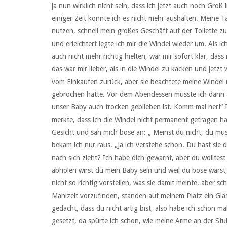
ja nun wirklich nicht sein, dass ich jetzt auch noch Groß
einiger Zeit konnte ich es nicht mehr aushalten. Meine 
nutzen, schnell mein großes Geschäft auf der Toilette zu 
und erleichtert legte ich mir die Windel wieder um. Als i
auch nicht mehr richtig hielten, war mir sofort klar, da
das war mir lieber, als in die Windel zu kacken und jet
vom Einkaufen zurück, aber sie beachtete meine Windel n
gebrochen hatte. Vor dem Abendessen musste ich dann ab
unser Baby auch trocken geblieben ist. Komm mal her!“ I
merkte, dass ich die Windel nicht permanent getragen ha
Gesicht und sah mich böse an: „ Meinst du nicht, du muss
bekam ich nur raus. „Ja ich verstehe schon. Du hast sie 
nach sich zieht? Ich habe dich gewarnt, aber du wolltest 
abholen wirst du mein Baby sein und weil du böse warst,
nicht so richtig vorstellen, was sie damit meinte, aber 
Mahlzeit vorzufinden, standen auf meinem Platz ein Gl
gedacht, dass du nicht artig bist, also habe ich schon ma
gesetzt, da spürte ich schon, wie meine Arme an der S