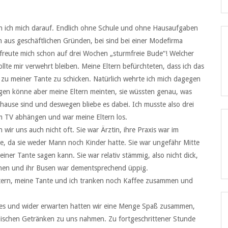
ch ich mich darauf. Endlich ohne Schule und ohne Hausaufgaben
 aus geschäftlichen Gründen, bei sind bei einer Modefirma
h freute mich schon auf drei Wochen „sturmfreie Bude“! Welcher
llte mir verwehrt bleiben. Meine Eltern befürchteten, dass ich das
 zu meiner Tante zu schicken. Natürlich wehrte ich mich dagegen
orgen könne aber meine Eltern meinten, sie wüssten genau, was
 hause sind und deswegen bliebe es dabei. Ich musste also drei
m TV abhängen und war meine Eltern los.
ir uns auch nicht oft. Sie war Ärztin, ihre Praxis war im
ne, da sie weder Mann noch Kinder hatte. Sie war ungefähr Mitte
einer Tante sagen kann. Sie war relativ stämmig, also nicht dick,
echen und ihr Busen war dementsprechend üppig.
Eltern, meine Tante und ich tranken noch Kaffee zusammen und
enes und wider erwarten hatten wir eine Menge Spaß zusammen,
olischen Getränken zu uns nahmen. Zu fortgeschrittener Stunde