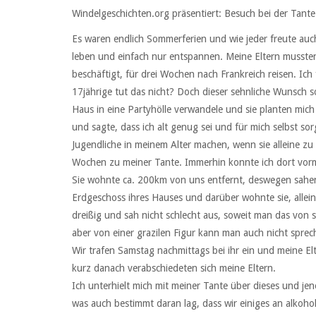
Windelgeschichten.org präsentiert: Besuch bei der Tante
Es waren endlich Sommerferien und wie jeder freute au
leben und einfach nur entspannen. Meine Eltern mussten
beschäftigt, für drei Wochen nach Frankreich reisen. Ic
17jährige tut das nicht? Doch dieser sehnliche Wunsch so
Haus in eine Partyhölle verwandele und sie planten mich
und sagte, dass ich alt genug sei und für mich selbst s
Jugendliche in meinem Alter machen, wenn sie alleine zu
Wochen zu meiner Tante. Immerhin konnte ich dort vor
Sie wohnte ca. 200km von uns entfernt, deswegen sahen w
Erdgeschoss ihres Hauses und darüber wohnte sie, allei
dreißig und sah nicht schlecht aus, soweit man das von s
aber von einer grazilen Figur kann man auch nicht spr
Wir trafen Samstag nachmittags bei ihr ein und meine 
kurz danach verabschiedeten sich meine Eltern.
Ich unterhielt mich mit meiner Tante über dieses und j
was auch bestimmt daran lag, dass wir einiges an alkoh