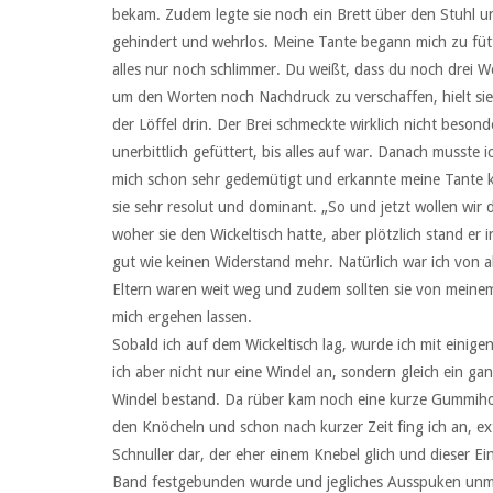
bekam. Zudem legte sie noch ein Brett über den Stuhl u
gehindert und wehrlos. Meine Tante begann mich zu fütt
alles nur noch schlimmer. Du weißt, dass du noch drei Woc
um den Worten noch Nachdruck zu verschaffen, hielt si
der Löffel drin. Der Brei schmeckte wirklich nicht besond
unerbittlich gefüttert, bis alles auf war. Danach musste 
mich schon sehr gedemütigt und erkannte meine Tante ka
sie sehr resolut und dominant. „So und jetzt wollen wir
woher sie den Wickeltisch hatte, aber plötzlich stand er
gut wie keinen Widerstand mehr. Natürlich war ich von al
Eltern waren weit weg und zudem sollten sie von meinem 
mich ergehen lassen.
Sobald ich auf dem Wickeltisch lag, wurde ich mit eini
ich aber nicht nur eine Windel an, sondern gleich ein ga
Windel bestand. Da rüber kam noch eine kurze Gummihose
den Knöcheln und schon nach kurzer Zeit fing ich an, ex
Schnuller dar, der eher einem Knebel glich und dieser E
Band festgebunden wurde und jegliches Ausspuken unmö