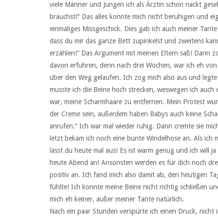
viele Männer und Jungen ich als Ärztin schon nackt ges
brauchst!“ Das alles konnte mich nicht beruhigen und eige
einmaliges Missgeschick. Dies gab ich auch meiner Tante 
dass du mir das ganze Bett zupinkelst und zweitens kann
erzählen!“ Das Argument mit meinen Eltern saß! Dann zog 
davon erfuhren, denn nach drei Wochen, war ich eh von 
über den Weg gelaufen. Ich zog mich also aus und legte
musste ich die Beine hoch strecken, weswegen ich auch e
war, meine Scharmhaare zu entfernen. Mein Protest wu
der Creme sein, außerdem haben Babys auch keine Scharm
anrufen.“ Ich war mal wieder ruhig. Dann cremte sie mich
letzt bekam ich noch eine bunte Windelhose an. Als ich m
lässt du heute mal aus! Es ist warm genug und ich will ja
heute Abend an! Ansonsten werden es für dich noch dre
positiv an. Ich fand mich also damit ab, den heutigen T
fühlte! Ich konnte meine Beine nicht richtig schließen
mich eh keiner, außer meiner Tante natürlich.
Nach ein paar Stunden verspürte ich einen Druck, nicht 