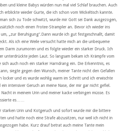
iben und kleine Babys würden nun mal viel Schlaf brauchen. Auch
h erblickte wieder Gurte, die ich schon vom Wickeltisch kannte.
 man sich zu Tode schwitzt, wurde mir Gott sei Dank ausgezogen,
usätzlich noch einen Frotee-Strampler an. Bevor ich wieder ins
er um, „zur Beruhigung“.Dann wurde ich gut festgeschnallt, damit
t. Als ich eine Weile versucht hatte mich an die unbequeme
nem Darm zurumoren und es folgte wieder ein starker Druck. Ich
uller unterdrückte jeden Laut. So langsam bekam ich Krämpfe vom
sich auch noch ein starker Harndrang ein. Die Erkenntnis, es
kann, siegte gegen den Wunsch, meiner Tante nicht den Gefallen
ich locker und es wurde wohlig warm im Schritt und ich erwischte
 ein intensiver Geruch an meine Nase, der mir gar nicht gefiel.
ze Nacht in meinem Urin und meiner kacke verbingen müsse. Es
passierte es……
 starken Urin und Kotgeruch und sofort wurde mir die bittere
ten und hatte noch eine Strafe abzusitzen, nur weil ich nicht in
ausgezogen habe. Kurz drauf betrat auch meine Tante mein