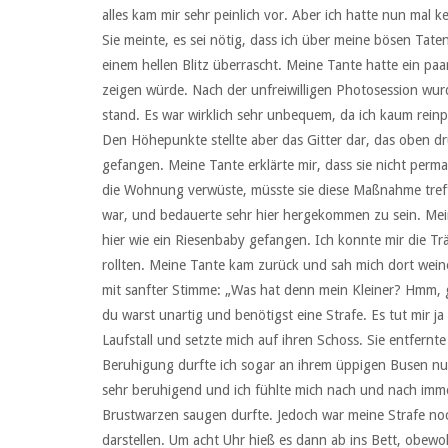
alles kam mir sehr peinlich vor. Aber ich hatte nun mal k
Sie meinte, es sei nötig, dass ich über meine bösen Tate
einem hellen Blitz überrascht. Meine Tante hatte ein pa
zeigen würde. Nach der unfreiwilligen Photosession wur
stand. Es war wirklich sehr unbequem, da ich kaum rein
Den Höhepunkte stellte aber das Gitter dar, das oben d
gefangen. Meine Tante erklärte mir, dass sie nicht per
die Wohnung verwüste, müsste sie diese Maßnahme treffen
war, und bedauerte sehr hier hergekommen zu sein. Mei
hier wie ein Riesenbaby gefangen. Ich konnte mir die T
rollten. Meine Tante kam zurück und sah mich dort weine
mit sanfter Stimme: „Was hat denn mein Kleiner? Hmm, gef
du warst unartig und benötigst eine Strafe. Es tut mir j
Laufstall und setzte mich auf ihren Schoss. Sie entfernt
Beruhigung durfte ich sogar an ihrem üppigen Busen nu
sehr beruhigend und ich fühlte mich nach und nach immer
Brustwarzen saugen durfte. Jedoch war meine Strafe noch
darstellen. Um acht Uhr hieß es dann ab ins Bett, obewo