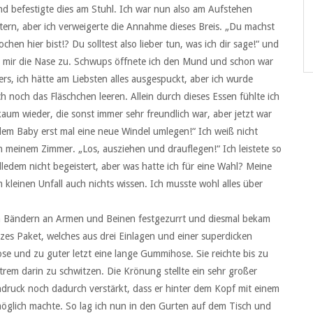
nd befestigte dies am Stuhl. Ich war nun also am Aufstehen
ern, aber ich verweigerte die Annahme dieses Breis. „Du machst
hen hier bist!? Du solltest also lieber tun, was ich dir sage!“ und
e mir die Nase zu. Schwups öffnete ich den Mund und schon war
ers, ich hätte am Liebsten alles ausgespuckt, aber ich wurde
ich noch das Fläschchen leeren. Allein durch dieses Essen fühlte ich
um wieder, die sonst immer sehr freundlich war, aber jetzt war
 dem Baby erst mal eine neue Windel umlegen!“ Ich weiß nicht
 in meinem Zimmer. „Los, ausziehen und drauflegen!“ Ich leistete so
ledem nicht begeistert, aber was hatte ich für eine Wahl? Meine
kleinen Unfall auch nichts wissen. Ich musste wohl alles über
gen Bändern an Armen und Beinen festgezurrt und diesmal bekam
nzes Paket, welches aus drei Einlagen und einer superdicken
 und zu guter letzt eine lange Gummihose. Sie reichte bis zu
trem darin zu schwitzen. Die Krönung stellte ein sehr großer
indruck noch dadurch verstärkt, dass er hinter dem Kopf mit einem
glich machte. So lag ich nun in den Gurten auf dem Tisch und