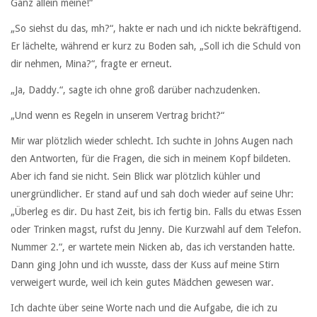
Ganz allein meine!“
„So siehst du das, mh?“, hakte er nach und ich nickte bekräftigend.
Er lächelte, während er kurz zu Boden sah, „Soll ich die Schuld von
dir nehmen, Mina?“, fragte er erneut.
„Ja, Daddy.“, sagte ich ohne groß darüber nachzudenken.
„Und wenn es Regeln in unserem Vertrag bricht?“
Mir war plötzlich wieder schlecht. Ich suchte in Johns Augen nach
den Antworten, für die Fragen, die sich in meinem Kopf bildeten.
Aber ich fand sie nicht. Sein Blick war plötzlich kühler und
unergründlicher. Er stand auf und sah doch wieder auf seine Uhr:
„Überleg es dir. Du hast Zeit, bis ich fertig bin. Falls du etwas Essen
oder Trinken magst, rufst du Jenny. Die Kurzwahl auf dem Telefon.
Nummer 2.“, er wartete mein Nicken ab, das ich verstanden hatte.
Dann ging John und ich wusste, dass der Kuss auf meine Stirn
verweigert wurde, weil ich kein gutes Mädchen gewesen war.
Ich dachte über seine Worte nach und die Aufgabe, die ich zu