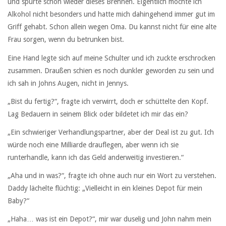
und spürte schon wieder dieses Brennen. Eigentlich mochte ich
Alkohol nicht besonders und hatte mich dahingehend immer gut im
Griff gehabt. Schon allein wegen Oma. Du kannst nicht für eine alte
Frau sorgen, wenn du betrunken bist.
Eine Hand legte sich auf meine Schulter und ich zuckte erschrocken
zusammen. Draußen schien es noch dunkler geworden zu sein und
ich sah in Johns Augen, nicht in Jennys.
„Bist du fertig?“, fragte ich verwirrt, doch er schüttelte den Kopf.
Lag Bedauern in seinem Blick oder bildetet ich mir das ein?
„Ein schwieriger Verhandlungspartner, aber der Deal ist zu gut. Ich
würde noch eine Milliarde drauflegen, aber wenn ich sie
runterhandle, kann ich das Geld anderweitig investieren.“
„Aha und in was?“, fragte ich ohne auch nur ein Wort zu verstehen.
Daddy lächelte flüchtig: „Vielleicht in ein kleines Depot für mein
Baby?“
„Haha… was ist ein Depot?“, mir war duselig und John nahm mein