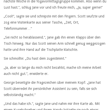
nächste Woche in die Yogavormittagsgruppe kommen. Also wenn du
Lust hast.“, schlug Jane vor und ich freute mich, „Ja, super gerne!“
„Cool!“, sagte sie und schnipste mit den Fingern. Scott seufzte und
zog eine Visitenkarte aus seiner Tasche, „Zeit, Ort,
Telefonnummer…“
„Sei nicht so herablassend.“, Jane gab ihn einen Klapps über den
Tisch hinweg. Nur das Scott seinen Arm schnell genug weggezogen
hatte und ihre Hand auf die Tischplatte klatschte.
Sie schmollte: „Du hast dem zugestimmt.“
„Ja, aber so lange du mich nicht bezahlst, mache ich meine Arbeit
auch nicht gut.“, erwiderte er.
George beseitigte die Fragezeichen über meinem Kopf: „Jane hat
Scott überredet ihr persönlicher Assistent zu sein, falls sie sich
selbstständig macht.“
„Und das habe ich.“, sagte Jane und nahm mir ihre Karte ab. Mit
einem Kugelschreiber und ihrem Handy kritzelte sie noch etwas