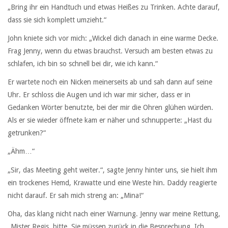
„Bring ihr ein Handtuch und etwas Heißes zu Trinken. Achte darauf,
dass sie sich komplett umzieht.“
John kniete sich vor mich: „Wickel dich danach in eine warme Decke.
Frag Jenny, wenn du etwas brauchst. Versuch am besten etwas zu
schlafen, ich bin so schnell bei dir, wie ich kann.“
Er wartete noch ein Nicken meinerseits ab und sah dann auf seine
Uhr. Er schloss die Augen und ich war mir sicher, dass er in
Gedanken Wörter benutzte, bei der mir die Ohren glühen würden.
Als er sie wieder öffnete kam er näher und schnupperte: „Hast du
getrunken?“
„Ähm…“
„Sir, das Meeting geht weiter.“, sagte Jenny hinter uns, sie hielt ihm
ein trockenes Hemd, Krawatte und eine Weste hin. Daddy reagierte
nicht darauf. Er sah mich streng an: „Mina!“
Oha, das klang nicht nach einer Warnung. Jenny war meine Rettung,
„Mister Regis, bitte. Sie müssen zurück in die Besprechung. Ich