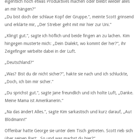
eigentlich noch etwas Produktives machen oder bleibt wieder alles
an mir hängen?“
„Du bist doch der schlaue Kopf der Gruppe.“, meinte Scott grinsend
und erklärte mir, „Der Streber geht mit mir hier zur Uni.“
„Klingt gut.“, sagte ich höflich und beide fingen an zu lachen. Kim
hingegen musterte mich: „Dein Dialekt, wo kommt der her?“, ihr
Zeigefinger wirbelte dabei in der Luft.
„Deutschland?“
„Was? Bist du dir nicht sicher?“, hakte sie nach und ich schluckte,
„Doch, ich bin mir sicher.“
„Du sprichst gut.“, sagte Jane freundlich und ich holte Luft, „Danke.
Meine Mama ist Amerikanerin.“
„Na das ändert Alles.“, sagte Kim sarkastisch und kurz darauf, „Au!
Blödmann!“
Offenbar hatte George sie unter dem Tisch getreten. Scott rieb sich
über seinen Bart: „So und was machst du hier?“