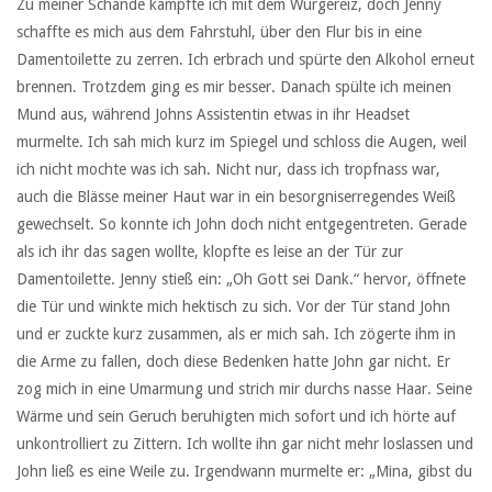
Zu meiner Schande kämpfte ich mit dem Würgereiz, doch Jenny
schaffte es mich aus dem Fahrstuhl, über den Flur bis in eine
Damentoilette zu zerren. Ich erbrach und spürte den Alkohol erneut
brennen. Trotzdem ging es mir besser. Danach spülte ich meinen
Mund aus, während Johns Assistentin etwas in ihr Headset
murmelte. Ich sah mich kurz im Spiegel und schloss die Augen, weil
ich nicht mochte was ich sah. Nicht nur, dass ich tropfnass war,
auch die Blässe meiner Haut war in ein besorgniserregendes Weiß
gewechselt. So konnte ich John doch nicht entgegentreten. Gerade
als ich ihr das sagen wollte, klopfte es leise an der Tür zur
Damentoilette. Jenny stieß ein: „Oh Gott sei Dank.“ hervor, öffnete
die Tür und winkte mich hektisch zu sich. Vor der Tür stand John
und er zuckte kurz zusammen, als er mich sah. Ich zögerte ihm in
die Arme zu fallen, doch diese Bedenken hatte John gar nicht. Er
zog mich in eine Umarmung und strich mir durchs nasse Haar. Seine
Wärme und sein Geruch beruhigten mich sofort und ich hörte auf
unkontrolliert zu Zittern. Ich wollte ihn gar nicht mehr loslassen und
John ließ es eine Weile zu. Irgendwann murmelte er: „Mina, gibst du