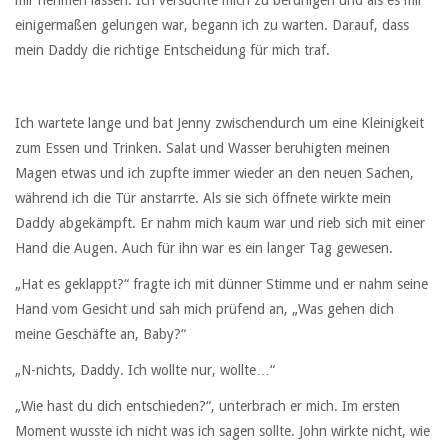
mir nehmen lassen. Ich versuchte mich zu beruhigen und als es mir
einigermaßen gelungen war, begann ich zu warten. Darauf, dass
mein Daddy die richtige Entscheidung für mich traf.
Ich wartete lange und bat Jenny zwischendurch um eine Kleinigkeit
zum Essen und Trinken. Salat und Wasser beruhigten meinen
Magen etwas und ich zupfte immer wieder an den neuen Sachen,
während ich die Tür anstarrte. Als sie sich öffnete wirkte mein
Daddy abgekämpft. Er nahm mich kaum war und rieb sich mit einer
Hand die Augen. Auch für ihn war es ein langer Tag gewesen.
„Hat es geklappt?“ fragte ich mit dünner Stimme und er nahm seine
Hand vom Gesicht und sah mich prüfend an, „Was gehen dich
meine Geschäfte an, Baby?“
„N-nichts, Daddy. Ich wollte nur, wollte…“
„Wie hast du dich entschieden?“, unterbrach er mich. Im ersten
Moment wusste ich nicht was ich sagen sollte. John wirkte nicht, wie