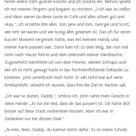
hinter meine Stirn gucken konnte und ich knickte ein. Nervös spielte
ich mit meinen Fingern und begann zu stottern: „I-ich war so ziellos
und dann waren da diese Leute im Café und alles schien gut und
okay.“, ich erzählte ihm alles. Von Jane und Kim, Georgie und Scott,
wie nett sie waren und wie lustig alles gewesen ist. Das ich für einen
kurzen Moment vergessen hatte, was mit meinem Handy und
meiner Karte passiert war. Dann kam ich zu dem Weg, der nun mal
nicht nach Hause führte und dem Diebstahl meiner Handtasche.
Zuguterletzt berichtete ich von dem Penner, seinem Schnaps und
wie ich es nicht gewagt hatte in das furchteinflößende Gebäude zu
kommen. John unterbrach mich nicht. Er sah nicht mal auf seine
Armbanduhr, obwohl ich wusste, dass ihm die Zeit im Nacken saß.
„Ich war so dumm, Daddy.“, schloss ich. John nahm mein Gesicht in
seine Hände: „Es tut mir leid, dass dir das passiert ist. Ich hätte dich
besser auf diese Stadt vorbereiten müssen. Aber ich war in
Gedanken nur bei diesem Deal.“
„N-nein. Nein, Daddy, du kannst nichts dafür. Es ist meine Schuld.