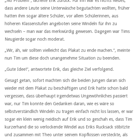
„No Problem“, lächelte Erik zurück. Für ihn war es nichts Neues,
dass andere Leute seine Unterwäsche begutachten wollten, früher
hatten ihm sogar ältere Schüler, vor allem Schülerinnen, aus
höheren Klassenstufen angeboten seine Windeln für ihn zu
wechseln – man war das merkwürdig gewesen. Dagegen war Tims
Neugierde sogar noch moderat.
„Wir, äh, wir sollten vielleicht das Plakat zu ende machen.“, meinte
nun Tim um diese doch unangenehme Situation zu beenden.
„Gute Idee!“, antwortete Erik, das gleiche Ziel verfolgend.
Gesagt getan, sofort machten sich die beiden Jungen daran sich
wieder mit dem Plakat zu beschäftigen und Erik hatte schon bald
vergessen, dass überhaupt irgendetwas Ungewöhnliches passiert
war, nur Tim konnte den Gedanken daran, wie es wäre so
selbstverständlich Windeln zu tragen einfach nicht los lassen, er war
sogar ein klein wenig neidisch auf Erik und so geschah es, dass Tim
kurzerhand die so verlockende Windel aus Eriks Rucksack stibitzte
und zusammen mit Theo unter seinem Kopfkissen versteckte, als