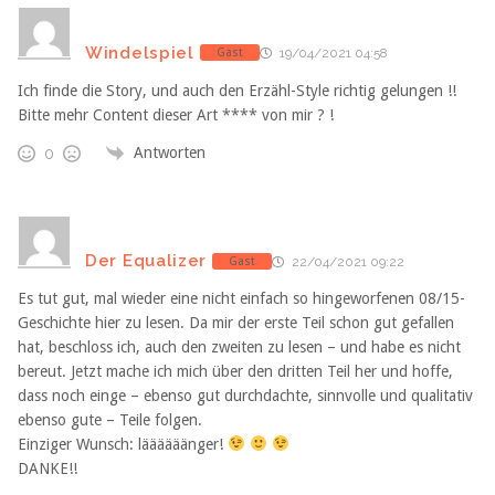
Windelspiel
Gast
19/04/2021 04:58
Ich finde die Story, und auch den Erzähl-Style richtig gelungen !!
Bitte mehr Content dieser Art **** von mir ? !
Antworten
0
Der Equalizer
Gast
22/04/2021 09:22
Es tut gut, mal wieder eine nicht einfach so hingeworfenen 08/15-
Geschichte hier zu lesen. Da mir der erste Teil schon gut gefallen
hat, beschloss ich, auch den zweiten zu lesen – und habe es nicht
bereut. Jetzt mache ich mich über den dritten Teil her und hoffe,
dass noch einge – ebenso gut durchdachte, sinnvolle und qualitativ
ebenso gute – Teile folgen.
Einziger Wunsch: läääääänger!
DANKE!!