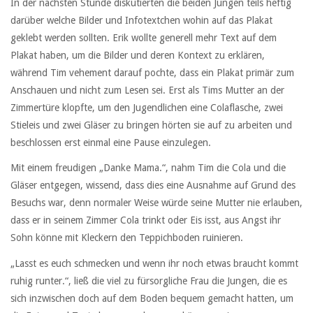
In der nächsten Stunde diskutierten die beiden Jungen teils heftig
darüber welche Bilder und Infotextchen wohin auf das Plakat
geklebt werden sollten. Erik wollte generell mehr Text auf dem
Plakat haben, um die Bilder und deren Kontext zu erklären,
während Tim vehement darauf pochte, dass ein Plakat primär zum
Anschauen und nicht zum Lesen sei. Erst als Tims Mutter an der
Zimmertüre klopfte, um den Jugendlichen eine Colaflasche, zwei
Stieleis und zwei Gläser zu bringen hörten sie auf zu arbeiten und
beschlossen erst einmal eine Pause einzulegen.
Mit einem freudigen „Danke Mama.“, nahm Tim die Cola und die
Gläser entgegen, wissend, dass dies eine Ausnahme auf Grund des
Besuchs war, denn normaler Weise würde seine Mutter nie erlauben,
dass er in seinem Zimmer Cola trinkt oder Eis isst, aus Angst ihr
Sohn könne mit Kleckern den Teppichboden ruinieren.
„Lasst es euch schmecken und wenn ihr noch etwas braucht kommt
ruhig runter.“, ließ die viel zu fürsorgliche Frau die Jungen, die es
sich inzwischen doch auf dem Boden bequem gemacht hatten, um