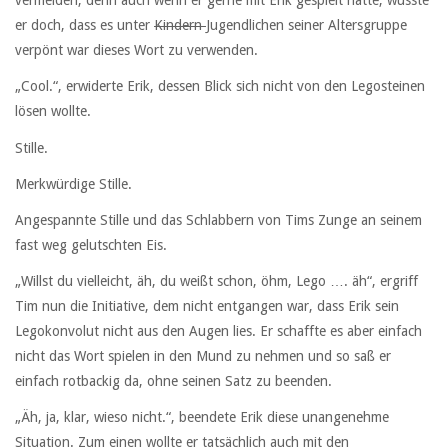
vermeiden, denn auch wenn er gerne mit Erik gespielt hätte, wusste
er doch, dass es unter
Kindern
Jugendlichen seiner Altersgruppe
verpönt war dieses Wort zu verwenden.
„Cool.“, erwiderte Erik, dessen Blick sich nicht von den Legosteinen
lösen wollte.
Stille.
Merkwürdige Stille.
Angespannte Stille und das Schlabbern von Tims Zunge an seinem
fast weg gelutschten Eis.
„Willst du vielleicht, äh, du weißt schon, öhm, Lego …. äh“, ergriff
Tim nun die Initiative, dem nicht entgangen war, dass Erik sein
Legokonvolut nicht aus den Augen lies. Er schaffte es aber einfach
nicht das Wort spielen in den Mund zu nehmen und so saß er
einfach rotbackig da, ohne seinen Satz zu beenden.
„Äh, ja, klar, wieso nicht.“, beendete Erik diese unangenehme
Situation. Zum einen wollte er tatsächlich auch mit den