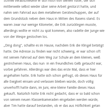
Schnell verabschiedete er sich noch von seinem Vater, der sich
mittlerweile selbst wieder über seine Arbeit gestürzt hatte, und
nahm sein Fahrrad aus dem metallenen Geräteschuppen, der auf
dem Grundstück neben dem Haus in Mitten des Rasens stand. Es
waren zwar nur wenige Kilometer, die Erik zurücklegen musste,
allerdings wollte er nicht zu spät kommen, also radelte der Junge wie
von der Wespe gestochen los.
„Ding dong“, schallte es im Hause, nachdem Erik die Klingel betätigt
hatte. Die Adresse zu finden war nicht schwierig, er war schon oft
mit seinem Fahrrad auf dem Weg zur Schule an dem kleinen, weiß
gestrichenen Haus, das nun in ein freundliches Gelb getaucht war,
vorbei gefahren. Allerdings war dies das erste Mal, dass er hier
angehalten hatte. Erik hatte sich schon gefragt, ob dieses Haus für
alle Ewigkeit einsam und verlassen bleiben würde, doch völlig
unverhofft hatte dann, im Juni, eine kleine Familie dieses Haus
gekauft. Natürlich hätte Erik nicht gedacht, dass er so bald schon
von seinem neuen Klassenkameraden eingeladen werden würde,
aber Tim hatte darauf bestanden, ob er das aus Höflichkeit getan