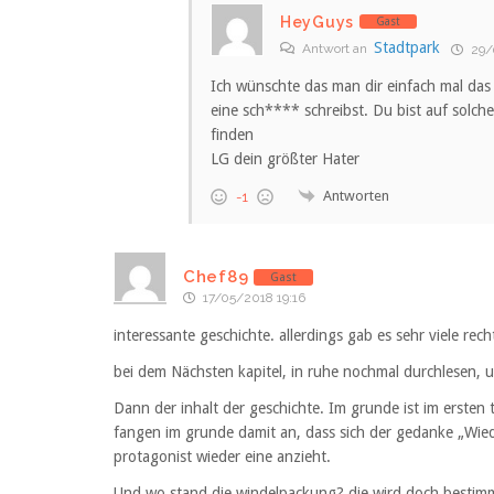
HeyGuys
Gast
Stadtpark
Antwort an
29/
Ich wünschte das man dir einfach mal das
eine sch**** schreibst. Du bist auf solc
finden
LG dein größter Hater
Antworten
-1
Chef89
Gast
17/05/2018 19:16
interessante geschichte. allerdings gab es sehr viele rech
bei dem Nächsten kapitel, in ruhe nochmal durchlesen, 
Dann der inhalt der geschichte. Im grunde ist im ersten
fangen im grunde damit an, dass sich der gedanke „Wie
protagonist wieder eine anzieht.
Und wo stand die windelpackung? die wird doch bestimm