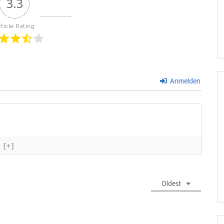
3.3
rticle Rating
Anmelden
[+]
Oldest