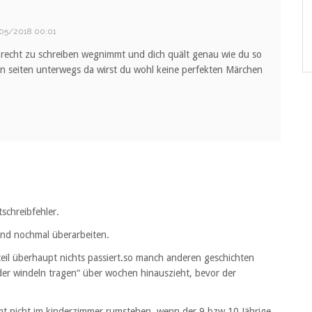
05/2018 00:01
 recht zu schreiben wegnimmt und dich quält genau wie du so
hen seiten unterwegs da wirst du wohl keine perfekten Märchen
tschreibfehler.
und nochmal überarbeiten.
 teil überhaupt nichts passiert.so manch anderen geschichten
der windeln tragen“ über wochen hinauszieht, bevor der
t nicht im kinderzimmer rumstehen, wenn der 9 bzw 10 Jährige