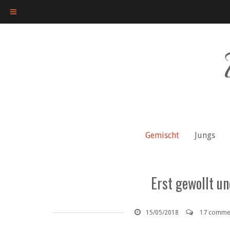
Skip
to
content
Gemischt
Jungs
Erst gewollt u
15/05/2018
17 comme