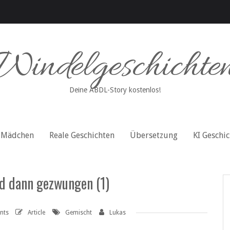
Windelgeschichte
Deine ABDL-Story kostenlos!
Mädchen
Reale Geschichten
Übersetzung
KI Geschi
nd dann gezwungen (1)
nts
Article
Gemischt
Lukas