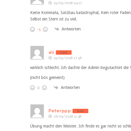
15/05/2018 04:17
Keine Kommata, Satzbau katastrophal, Kein roter Faden, a
Selbst ein Stern ist zu viel.
Antworten
-1
ali
Gast
15/05/2018 17:36
wirklich schlecht. Ich dachte der Admin begutachtet di
(nicht bös gemeint)
Antworten
0
Peterppp
Gast
16/05/2018 11:38
Übung macht den Meister. Ich finde es gar nicht so schli