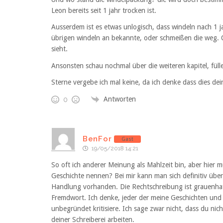
Leon bereits seit 1 jahr trocken ist.
Ausserdem ist es etwas unlogisch, dass windeln nach 1 j
übrigen windeln an bekannte, oder schmeißen die weg. O
sieht.
Ansonsten schau nochmal über die weiteren kapitel, füll
Sterne vergebe ich mal keine, da ich denke dass dies dei
Antworten
0
BenFor
Gast
19/05/2018 14:21
So oft ich anderer Meinung als Mahlzeit bin, aber hier
Geschichte nennen? Bei mir kann man sich definitiv über d
Handlung vorhanden. Die Rechtschreibung ist grauenhaf
Fremdwort. Ich denke, jeder der meine Geschichten und 
unbegründet kritisiere. Ich sage zwar nicht, dass du nicht
deiner Schreiberei arbeiten.