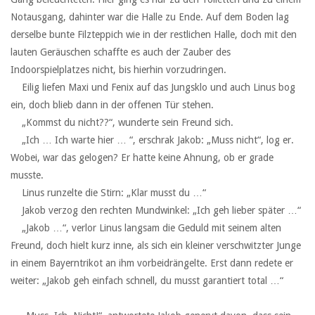
Notausgang, dahinter war die Halle zu Ende. Auf dem Boden lag
derselbe bunte Filzteppich wie in der restlichen Halle, doch mit den
lauten Geräuschen schaffte es auch der Zauber des
Indoorspielplatzes nicht, bis hierhin vorzudringen.
‏ ‏ ‏Eilig liefen Maxi und Fenix auf das Jungsklo und auch Linus bog
ein, doch blieb dann in der offenen Tür stehen.
‏ ‏ ‏„Kommst du nicht??“, wunderte sein Freund sich.
‏ ‏ ‏„Ich … Ich warte hier … “, erschrak Jakob: „Muss nicht“, log er.
Wobei, war das gelogen? Er hatte keine Ahnung, ob er grade
musste.
‏ ‏ ‏Linus runzelte die Stirn: „Klar musst du …“
‏ ‏ ‏Jakob verzog den rechten Mundwinkel: „Ich geh lieber später …“
‏ ‏ ‏„Jakob …“, verlor Linus langsam die Geduld mit seinem alten
Freund, doch hielt kurz inne, als sich ein kleiner verschwitzter Junge
in einem Bayerntrikot an ihm vorbeidrängelte. Erst dann redete er
weiter: „Jakob geh einfach schnell, du musst garantiert total …“
‏ ‏ ‏