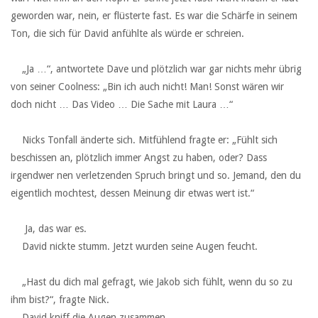
geworden war, nein, er flüsterte fast. Es war die Schärfe in seinem
Ton, die sich für David anfühlte als würde er schreien.
‏ ‏ ‏
‏ ‏ ‏„Ja …“, antwortete Dave und plötzlich war gar nichts mehr übrig
von seiner Coolness: „Bin ich auch nicht! Man! Sonst wären wir
doch nicht … Das Video … Die Sache mit Laura …“
‏ ‏ ‏
‏ ‏ ‏Nicks Tonfall änderte sich. Mitfühlend fragte er: „Fühlt sich
beschissen an, plötzlich immer Angst zu haben, oder? Dass
irgendwer nen verletzenden Spruch bringt und so. Jemand, den du
eigentlich mochtest, dessen Meinung dir etwas wert ist.“
‏ ‏ ‏
‏ ‏ ‏ Ja, das war es.
‏ ‏ ‏David nickte stumm. Jetzt wurden seine Augen feucht.
‏ ‏ ‏
‏ ‏ ‏„Hast du dich mal gefragt, wie Jakob sich fühlt, wenn du so zu
ihm bist?“, fragte Nick.
‏ ‏ ‏David kniff die Augen zusammen.