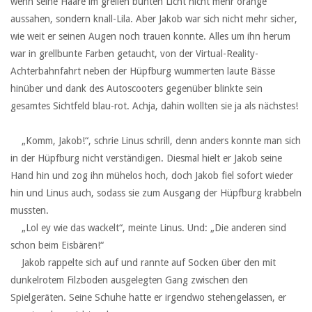
wenn seine Haare im grellen bunten Licht nicht mehr orange
aussahen, sondern knall-Lila. Aber Jakob war sich nicht mehr sicher,
wie weit er seinen Augen noch trauen konnte. Alles um ihn herum
war in grellbunte Farben getaucht, von der Virtual-Reality-
Achterbahnfahrt neben der Hüpfburg wummerten laute Bässe
hinüber und dank des Autoscooters gegenüber blinkte sein
gesamtes Sichtfeld blau-rot. Achja, dahin wollten sie ja als nächstes!
‏ ‏ ‏
‏ ‏ ‏„Komm, Jakob!“, schrie Linus schrill, denn anders konnte man sich
in der Hüpfburg nicht verständigen. Diesmal hielt er Jakob seine
Hand hin und zog ihn mühelos hoch, doch Jakob fiel sofort wieder
hin und Linus auch, sodass sie zum Ausgang der Hüpfburg krabbeln
mussten.
‏ ‏ ‏„Lol ey wie das wackelt“, meinte Linus. Und: „Die anderen sind
schon beim Eisbären!“
‏ ‏ ‏Jakob rappelte sich auf und rannte auf Socken über den mit
dunkelrotem Filzboden ausgelegten Gang zwischen den
Spielgeräten. Seine Schuhe hatte er irgendwo stehengelassen, er