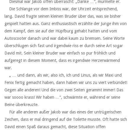
‏ ‏ ‏Diesmal war Jakob offen überrascht: „Danke …“, murmelte er.
‏ ‏ ‏Die Schlange vor dem Imbiss war, der Uhrzeit entsprechend,
lang. David fragte seinen kleinen Bruder über das, was sie bisher
gespielt hatten aus. Ganz enthusiastisch erzählte der Junge ihm von
dem Kampf, den sie auf der Hüpfburg gehabt hatten und vom
Autoscooter danach und war dabei kaum zu bremsen. Seine Worte
überschlugen sich fast und irgendwie riss er durch seine Art sogar
David mit. Sein kleiner Bruder war einfach so pur fröhlich und
aufgeregt in diesem Moment, dass es irgendwie Herzerwärmend
war.
‏ ‏ ‏„ … und dann, als wir, also ich, ich und Linus, als wir Maxi und
Fenix fertig gemacht haben, dann haben wir uns zu viert verbündet!
Gegen alle anderen! Und die von zwei Seiten gerammt immer! Das
war soooo krass! Wir haben …“, schwärmte er, während er seine
Beine überkreuzte.
‏ ‏ ‏Für alle anderen außer Jakob war das eines der untrügerischen
Zeichen, dass er mal dringend auf die Toilette musste. Oft hatte sich
David einen Spaß daraus gemacht, diese Situation offen