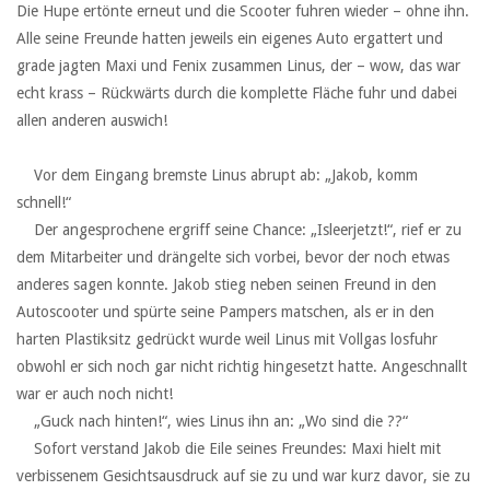
Die Hupe ertönte erneut und die Scooter fuhren wieder – ohne ihn.
Alle seine Freunde hatten jeweils ein eigenes Auto ergattert und
grade jagten Maxi und Fenix zusammen Linus, der – wow, das war
echt krass – Rückwärts durch die komplette Fläche fuhr und dabei
allen anderen auswich!
‏ ‏ ‏
‏ ‏ ‏Vor dem Eingang bremste Linus abrupt ab: „Jakob, komm
schnell!“
‏ ‏ ‏Der angesprochene ergriff seine Chance: „Isleerjetzt!“, rief er zu
dem Mitarbeiter und drängelte sich vorbei, bevor der noch etwas
anderes sagen konnte. Jakob stieg neben seinen Freund in den
Autoscooter und spürte seine Pampers matschen, als er in den
harten Plastiksitz gedrückt wurde weil Linus mit Vollgas losfuhr
obwohl er sich noch gar nicht richtig hingesetzt hatte. Angeschnallt
war er auch noch nicht!
‏ ‏ ‏„Guck nach hinten!“, wies Linus ihn an: „Wo sind die ??“
‏ ‏ ‏Sofort verstand Jakob die Eile seines Freundes: Maxi hielt mit
verbissenem Gesichtsausdruck auf sie zu und war kurz davor, sie zu