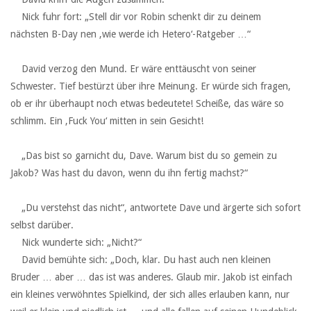
‏ ‏ ‏Nick fuhr fort: „Stell dir vor Robin schenkt dir zu deinem
nächsten B-Day nen ,wie werde ich Hetero‘-Ratgeber …“
‏ ‏ ‏
‏ ‏ ‏David verzog den Mund. Er wäre enttäuscht von seiner
Schwester. Tief bestürzt über ihre Meinung. Er würde sich fragen,
ob er ihr überhaupt noch etwas bedeutete! Scheiße, das wäre so
schlimm. Ein ,Fuck You‘ mitten in sein Gesicht!
‏ ‏ ‏
‏ ‏ ‏„Das bist so garnicht du, Dave. Warum bist du so gemein zu
Jakob? Was hast du davon, wenn du ihn fertig machst?“
‏ ‏ ‏
‏ ‏ ‏„Du verstehst das nicht“, antwortete Dave und ärgerte sich sofort
selbst darüber.
‏ ‏ ‏Nick wunderte sich: „Nicht?“
‏ ‏ ‏David bemühte sich: „Doch, klar. Du hast auch nen kleinen
Bruder … aber … das ist was anderes. Glaub mir. Jakob ist einfach
ein kleines verwöhntes Spielkind, der sich alles erlauben kann, nur