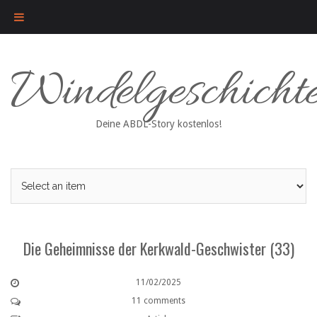
Skip
Windelgeschicht
to
content
Deine ABDL-Story kostenlos!
Die Geheimnisse der Kerkwald-Geschwister (33)
11/02/2025
11 comments