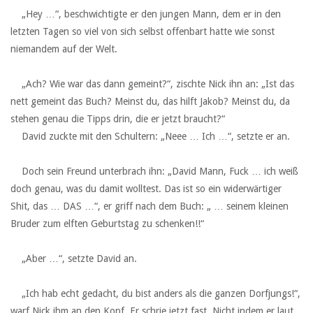
‏ ‏ ‏„Hey …“, beschwichtigte er den jungen Mann, dem er in den
letzten Tagen so viel von sich selbst offenbart hatte wie sonst
niemandem auf der Welt.
‏ ‏ ‏
‏ ‏ ‏„Ach? Wie war das dann gemeint?“, zischte Nick ihn an: „Ist das
nett gemeint das Buch? Meinst du, das hilft Jakob? Meinst du, da
stehen genau die Tipps drin, die er jetzt braucht?“
‏ ‏ ‏David zuckte mit den Schultern: „Neee … Ich …“, setzte er an.
‏ ‏ ‏
‏ ‏ ‏Doch sein Freund unterbrach ihn: „David Mann, Fuck … ich weiß
doch genau, was du damit wolltest. Das ist so ein widerwärtiger
Shit, das … DAS …“, er griff nach dem Buch: „ … seinem kleinen
Bruder zum elften Geburtstag zu schenken!!“
‏ ‏ ‏
‏ ‏ ‏„Aber …“, setzte David an.
‏ ‏ ‏
‏ ‏ ‏„Ich hab echt gedacht, du bist anders als die ganzen Dorfjungs!“,
warf Nick ihm an den Kopf. Er schrie jetzt fast. Nicht indem er laut