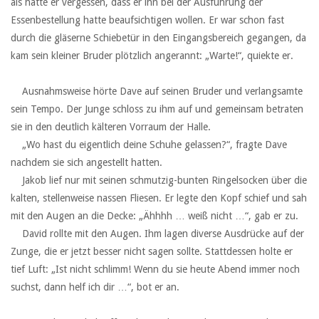
als hätte er vergessen, dass er ihn bei der Ausführung der
Essenbestellung hatte beaufsichtigen wollen. Er war schon fast
durch die gläserne Schiebetür in den Eingangsbereich gegangen, da
kam sein kleiner Bruder plötzlich angerannt: „Warte!“, quiekte er.
‏ ‏ ‏
‏ ‏ ‏Ausnahmsweise hörte Dave auf seinen Bruder und verlangsamte
sein Tempo. Der Junge schloss zu ihm auf und gemeinsam betraten
sie in den deutlich kälteren Vorraum der Halle.
‏ ‏ ‏„Wo hast du eigentlich deine Schuhe gelassen?“, fragte Dave
nachdem sie sich angestellt hatten.
‏ ‏ ‏Jakob lief nur mit seinen schmutzig-bunten Ringelsocken über die
kalten, stellenweise nassen Fliesen. Er legte den Kopf schief und sah
mit den Augen an die Decke: „Ähhhh … weiß nicht …“, gab er zu.
‏ ‏ ‏David rollte mit den Augen. Ihm lagen diverse Ausdrücke auf der
Zunge, die er jetzt besser nicht sagen sollte. Stattdessen holte er
tief Luft: „Ist nicht schlimm! Wenn du sie heute Abend immer noch
suchst, dann helf ich dir …“, bot er an.
‏ ‏ ‏