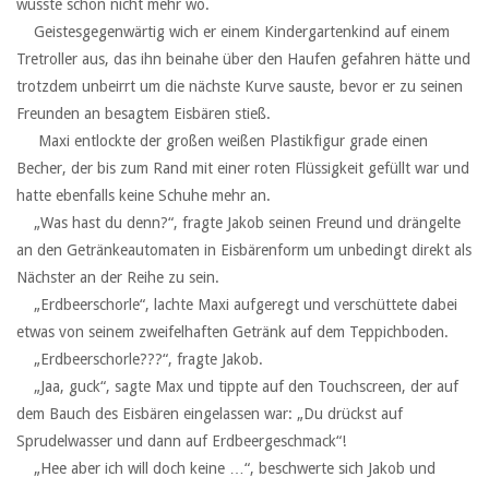
wusste schon nicht mehr wo.
‏ ‏ ‏Geistesgegenwärtig wich er einem Kindergartenkind auf einem
Tretroller aus, das ihn beinahe über den Haufen gefahren hätte und
trotzdem unbeirrt um die nächste Kurve sauste, bevor er zu seinen
Freunden an besagtem Eisbären stieß.
‏ ‏ ‏ Maxi entlockte der großen weißen Plastikfigur grade einen
Becher, der bis zum Rand mit einer roten Flüssigkeit gefüllt war und
hatte ebenfalls keine Schuhe mehr an.
‏ ‏ ‏„Was hast du denn?“, fragte Jakob seinen Freund und drängelte
an den Getränkeautomaten in Eisbärenform um unbedingt direkt als
Nächster an der Reihe zu sein.
‏ ‏ ‏„Erdbeerschorle“, lachte Maxi aufgeregt und verschüttete dabei
etwas von seinem zweifelhaften Getränk auf dem Teppichboden.
‏ ‏ ‏„Erdbeerschorle???“, fragte Jakob.
‏ ‏ ‏„Jaa, guck“, sagte Max und tippte auf den Touchscreen, der auf
dem Bauch des Eisbären eingelassen war: „Du drückst auf
Sprudelwasser und dann auf Erdbeergeschmack“!
‏ ‏ ‏„Hee aber ich will doch keine …“, beschwerte sich Jakob und