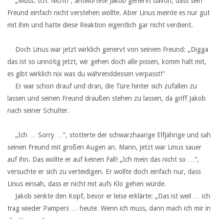
‏ ‏ ‏„Muss. Ich. Nicht!“, antwortete Jakob genervt davon, dass sein
Freund einfach nicht verstehen wollte. Aber Linus meinte es nur gut
mit ihm und hatte diese Reaktion eigentlich gar nicht verdient.
‏ ‏ ‏
‏ ‏ ‏Doch Linus war jetzt wirklich genervt von seinem Freund: „Digga
das ist so unnötig jetzt, wir gehen doch alle pissen, komm halt mit,
es gibt wirklich nix was du währenddessen verpasst!“
‏ ‏ ‏Er war schon drauf und dran, die Türe hinter sich zufallen zu
lassen und seinen Freund draußen stehen zu lassen, da griff Jakob
nach seiner Schulter.
‏ ‏ ‏
‏ ‏ ‏„Ich … Sorry …“, stotterte der schwarzhaarige Elfjährige und sah
seinen Freund mit großen Augen an. Mann, jetzt war Linus sauer
auf ihn. Das wollte er auf keinen Fall! „Ich mein das nicht so …“,
versuchte er sich zu verteidigen. Er wollte doch einfach nur, dass
Linus einsah, dass er nicht mit aufs Klo gehen würde.
‏ ‏ ‏Jakob senkte den Kopf, bevor er leise erklärte: „Das ist weil … ich
trag wieder Pampers … heute. Wenn ich muss, dann mach ich mir in