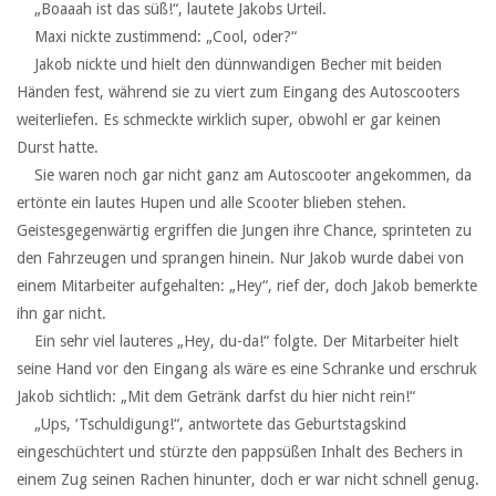
‏ ‏ ‏„Boaaah ist das süß!“, lautete Jakobs Urteil.
‏ ‏ ‏Maxi nickte zustimmend: „Cool, oder?“
‏ ‏ ‏Jakob nickte und hielt den dünnwandigen Becher mit beiden
Händen fest, während sie zu viert zum Eingang des Autoscooters
weiterliefen. Es schmeckte wirklich super, obwohl er gar keinen
Durst hatte.
‏ ‏ ‏Sie waren noch gar nicht ganz am Autoscooter angekommen, da
ertönte ein lautes Hupen und alle Scooter blieben stehen.
Geistesgegenwärtig ergriffen die Jungen ihre Chance, sprinteten zu
den Fahrzeugen und sprangen hinein. Nur Jakob wurde dabei von
einem Mitarbeiter aufgehalten: „Hey“, rief der, doch Jakob bemerkte
ihn gar nicht.
‏ ‏ ‏Ein sehr viel lauteres „Hey, du-da!“ folgte. Der Mitarbeiter hielt
seine Hand vor den Eingang als wäre es eine Schranke und erschruk
Jakob sichtlich: „Mit dem Getränk darfst du hier nicht rein!“
‏ ‏ ‏„Ups, ‘Tschuldigung!“, antwortete das Geburtstagskind
eingeschüchtert und stürzte den pappsüßen Inhalt des Bechers in
einem Zug seinen Rachen hinunter, doch er war nicht schnell genug.