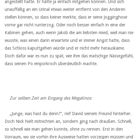
angestellt hatte. Er hätte ja einfach mitgehen können. Und sich
unauffällig an ein Urinal etwas weiter entfernt von den Anderen
stellen können, so dass keiner merkte, dass er seine Jogginghose
vorne gar nicht runterzog. Oder noch besser einfach in eine der
Kabinen gehen, auch wenn Jakob die am liebsten mied, weil man nie
wusste, was einen darin erwartete und er immer Angst hatte, dass
das Schloss kaputtgehen würde und er nicht mehr herauskäme.
Doch dafür war es nun zu spät, wie ihm das matschige Nässegefühl,
dass seinen Po emporkroch überdeutlich machte.
‏ ‏ ‏
‏ ‏ ‏
‏ ‏ ‏
‏ ‏ ‏
Zur selben Zeit am Eingang des Megalinos:
‏ ‏ ‏
‏ ‏ ‏„Junge, was hast du denn?“, rief David seinem Freund hinterher.
Doch Nick hielt mitnichten an, sondern ging nach draußen. Schnell,
so schnell wie man gehen konnte, ohne zu rennen. Erst in den
Vorraum, wo sie vorhin ihre Ausweise hatten vorzeigen müssen und