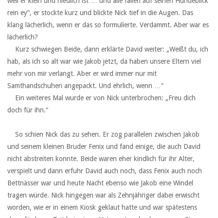
weil er klein und niedlich ist … und alle fallen auf seinen Hundeblick
rein ey“, er stockte kurz und blickte Nick tief in die Augen. Das
klang lächerlich, wenn er das so formulierte. Verdammt. Aber war es
lächerlich?
‏ ‏ ‏Kurz schwiegen Beide, dann erklärte David weiter: „Weißt du, ich
hab, als ich so alt war wie Jakob jetzt, da haben unsere Eltern viel
mehr von mir verlangt. Aber er wird immer nur mit
Samthandschuhen angepackt. Und ehrlich, wenn …“
‏ ‏ ‏Ein weiteres Mal wurde er von Nick unterbrochen: „Freu dich
doch für ihn.“
‏ ‏ ‏
‏ ‏ ‏So schien Nick das zu sehen. Er zog parallelen zwischen Jakob
und seinem kleinen Bruder Fenix und fand einige, die auch David
nicht abstreiten konnte. Beide waren eher kindlich für ihr Alter,
verspielt und dann erfuhr David auch noch, dass Fenix auch noch
Bettnässer war und heute Nacht ebenso wie Jakob eine Windel
tragen würde. Nick hingegen war als Zehnjähriger dabei erwischt
worden, wie er in einem Kiosk geklaut hatte und war spätestens