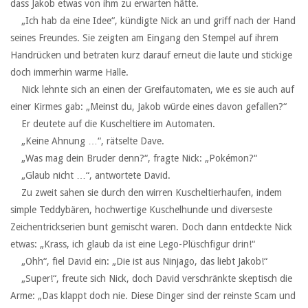
dass Jakob etwas von ihm zu erwarten hätte.
‏ ‏ ‏„Ich hab da eine Idee“, kündigte Nick an und griff nach der Hand
seines Freundes. Sie zeigten am Eingang den Stempel auf ihrem
Handrücken und betraten kurz darauf erneut die laute und stickige
doch immerhin warme Halle.
‏ ‏ ‏Nick lehnte sich an einen der Greifautomaten, wie es sie auch auf
einer Kirmes gab: „Meinst du, Jakob würde eines davon gefallen?“
‏ ‏ ‏Er deutete auf die Kuscheltiere im Automaten.
‏ ‏ ‏„Keine Ahnung …“, rätselte Dave.
‏ ‏ ‏„Was mag dein Bruder denn?“, fragte Nick: „Pokémon?“
‏ ‏ ‏„Glaub nicht …“, antwortete David.
‏ ‏ ‏Zu zweit sahen sie durch den wirren Kuscheltierhaufen, indem
simple Teddybären, hochwertige Kuschelhunde und diverseste
Zeichentrickserien bunt gemischt waren. Doch dann entdeckte Nick
etwas: „Krass, ich glaub da ist eine Lego-Plüschfigur drin!“
‏ ‏ ‏„Ohh“, fiel David ein: „Die ist aus Ninjago, das liebt Jakob!“
‏ ‏ ‏„Super!“, freute sich Nick, doch David verschränkte skeptisch die
Arme: „Das klappt doch nie. Diese Dinger sind der reinste Scam und