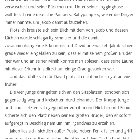
verwuschelt und seine Bäckchen rot. Unter seiner Jogginghose
wölbte sich eine deutliche Pampers. Babypampers, wie er die Dinger
immer nannte, um Jakob damit aufzuziehen.
‏ ‏ ‏Plötzlich kreuzte sich sein Blick mit dem von Jakob und dessen
Lächeln wurde schlagartig schmaler und die damit
zusammenhängende Erkenntnis traf David unerwartet. Jakob schien
grade wieder eingefallen zu sein, dass er mit seinem großen Bruder
hier war und an seiner Mimik konnte man ablesen, dass seine Laune
mit dieser Erkenntnis direkt um einige Grad gesunken war.
‏ ‏ ‏Und das fühlte sich für David plötzlich nicht mehr so gut an wie
früher.
‏ ‏ ‏Die vier Jungs drängelten sich an den Sitzplätzen, schoben sich
gegenseitig weg und kreischten durcheinander. Der Knopp-Junge
und Linus setzten sich gegenüber von ihm und Nick hin und Fenix
sicherte sich den Platz neben seinem großen Bruder, den er sofort
aufgeregt in Beschlag nam um ihm irgendwas zu erzählen.
‏ ‏ ‏Jakob lies sich, sichtlich außer Puste, neben Fenix fallen und griff
prompt nach der Fantaflasche, die offen auf dem Tisch stand. Mit