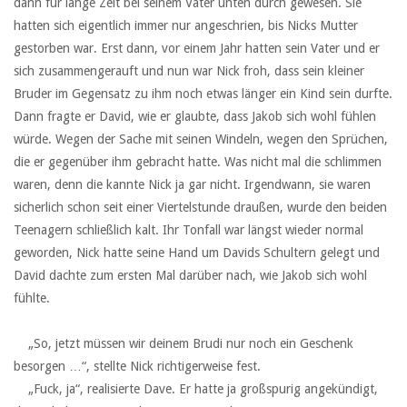
dann für lange Zeit bei seinem Vater unten durch gewesen. Sie
hatten sich eigentlich immer nur angeschrien, bis Nicks Mutter
gestorben war. Erst dann, vor einem Jahr hatten sein Vater und er
sich zusammengerauft und nun war Nick froh, dass sein kleiner
Bruder im Gegensatz zu ihm noch etwas länger ein Kind sein durfte.
Dann fragte er David, wie er glaubte, dass Jakob sich wohl fühlen
würde. Wegen der Sache mit seinen Windeln, wegen den Sprüchen,
die er gegenüber ihm gebracht hatte. Was nicht mal die schlimmen
waren, denn die kannte Nick ja gar nicht. Irgendwann, sie waren
sicherlich schon seit einer Viertelstunde draußen, wurde den beiden
Teenagern schließlich kalt. Ihr Tonfall war längst wieder normal
geworden, Nick hatte seine Hand um Davids Schultern gelegt und
David dachte zum ersten Mal darüber nach, wie Jakob sich wohl
fühlte.
‏ ‏ ‏
‏ ‏ ‏„So, jetzt müssen wir deinem Brudi nur noch ein Geschenk
besorgen …“, stellte Nick richtigerweise fest.
‏ ‏ ‏„Fuck, ja“, realisierte Dave. Er hatte ja großspurig angekündigt,