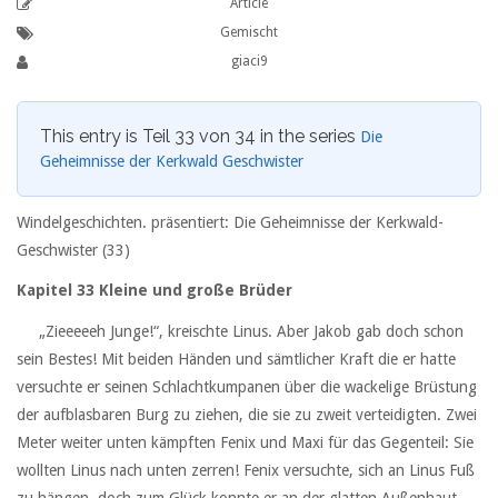
Article
Gemischt
giaci9
This entry is Teil 33 von 34 in the series
Die
Geheimnisse der Kerkwald Geschwister
Windelgeschichten. präsentiert: Die Geheimnisse der Kerkwald-
Geschwister (33)
Kapitel 33 Kleine und große Brüder
‏ ‏ ‏ „Zieeeeeh Junge!“, kreischte Linus. Aber Jakob gab doch schon
sein Bestes! Mit beiden Händen und sämtlicher Kraft die er hatte
versuchte er seinen Schlachtkumpanen über die wackelige Brüstung
der aufblasbaren Burg zu ziehen, die sie zu zweit verteidigten. Zwei
Meter weiter unten kämpften Fenix und Maxi für das Gegenteil: Sie
wollten Linus nach unten zerren! Fenix versuchte, sich an Linus Fuß
zu hängen, doch zum Glück konnte er an der glatten Außenhaut