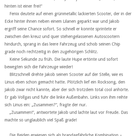
hinten ist einer frei!“
‏ ‏ ‏Fenix deutete auf einen grünmetallic lackierten Scooter, der in der
Ecke hinter ihnen neben einem Lilanen geparkt war und Jakob
ergriff seine Chance sofort. So schnell er konnte sprintete er
zwischen den kreuz und quer stehengelassenen Autoscootern
hindurch, sprang in das leere Fahrzeug und schob seinen Chip
grade noch rechtzeitig in den zugehörigen Schlitz.
‏ ‏ ‏Keine Sekunde zu früh. Die laute Hupe ertönte und sofort
bewegten sich die Fahrzeuge wieder!
‏ ‏ ‏Blitzschnell drehte Jakob seinen Scooter auf der Stelle, wie es
Linus eben schon gemacht hatte. Plötzlich lief ein Rocksong, den
Jakob zwar nicht kannte, aber der sich trotzdem total cool anhörte.
Er gab Vollgas und fuhr die linke Außenbahn. Links von ihm reihte
sich Linus ein: „Zusammen?“, fragte der nur.
‏ ‏ ‏„Zusammen!“, antwortete Jakob und lachte laut vor Freude. Das
machte so unglaublich viel Spaß grade!
‏ ‏ ‏
‏ ‏ ‏Die Beiden erwiesen sich als brandgefährliche Kombination –