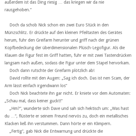
außerdem ist das Ding riesig … das kriegen wir da nie
rausgehoben.“
‏ ‏ ‏
‏ ‏ ‏Doch da schob Nick schon ein zwei Euro Stück in den
Münzschlitz. Er drückte auf den kleinen Pfeiltasten des Gerätes
herum, fuhr den Greifarm herunter und griff nach der grünen
Kopfbedeckung der überdimensionalen Plüsch-Legofigur. Als die
Klauen die Figur fest im Griff hatten, fuhr er mit zwei Tastendrücken
langsam nach außen, sodass die Figur unter dem Stapel hervorkam.
‏ ‏ ‏Doch dann rutschte der Greifarm plötzlich ab!
‏ ‏ ‏David rollte mit den Augen: „Sag ich doch. Das ist nen Scam, der
Arm lässt einfach irgendwann los“
‏ ‏ ‏Doch Nick beachtete ihn gar nicht. Er kniete vor dem Automaten:
„Schau mal, dass keiner guckt!“
‏ ‏ ‏„Hm?“, wunderte sich Dave und sah sich hektisch um: „Was hast
du …“, flüsterte er seinem Freund nervös zu, doch ein metallisches
Klacken ließ ihn verstummen. Dann hörte er ein Klimpern.
‏ ‏ ‏„Fertig“, gab Nick die Entwarnung und drückte die