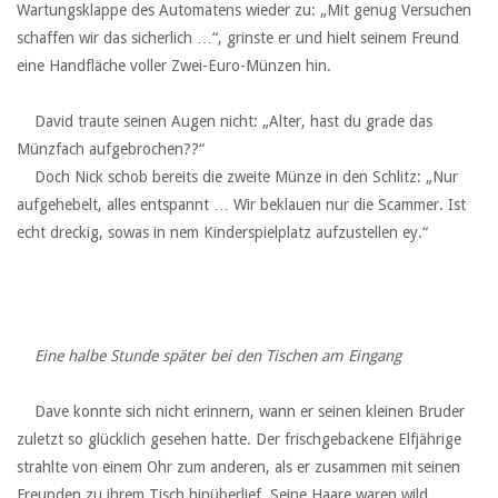
Wartungsklappe des Automatens wieder zu: „Mit genug Versuchen
schaffen wir das sicherlich …“, grinste er und hielt seinem Freund
eine Handfläche voller Zwei-Euro-Münzen hin.
‏ ‏ ‏
‏ ‏ ‏David traute seinen Augen nicht: „Alter, hast du grade das
Münzfach aufgebrochen??“
‏ ‏ ‏Doch Nick schob bereits die zweite Münze in den Schlitz: „Nur
aufgehebelt, alles entspannt … Wir beklauen nur die Scammer. Ist
echt dreckig, sowas in nem Kinderspielplatz aufzustellen ey.“
‏ ‏ ‏
‏ ‏ ‏
‏ ‏ ‏
‏ ‏ ‏
Eine halbe Stunde später bei den Tischen am Eingang
‏ ‏ ‏
‏ ‏ ‏Dave konnte sich nicht erinnern, wann er seinen kleinen Bruder
zuletzt so glücklich gesehen hatte. Der frischgebackene Elfjährige
strahlte von einem Ohr zum anderen, als er zusammen mit seinen
Freunden zu ihrem Tisch hinüberlief. Seine Haare waren wild