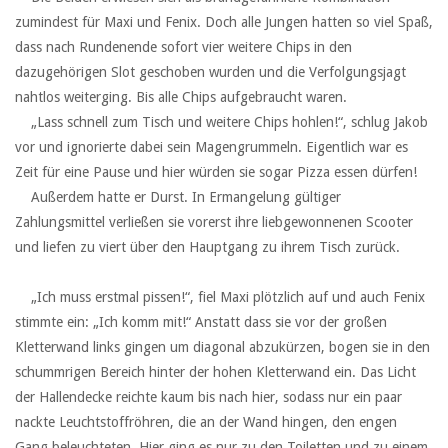
zumindest für Maxi und Fenix. Doch alle Jungen hatten so viel Spaß,
dass nach Rundenende sofort vier weitere Chips in den
dazugehörigen Slot geschoben wurden und die Verfolgungsjagt
nahtlos weiterging. Bis alle Chips aufgebraucht waren.
‏ ‏ ‏„Lass schnell zum Tisch und weitere Chips hohlen!“, schlug Jakob
vor und ignorierte dabei sein Magengrummeln. Eigentlich war es
Zeit für eine Pause und hier würden sie sogar Pizza essen dürfen!
‏ ‏ ‏Außerdem hatte er Durst. In Ermangelung gültiger
Zahlungsmittel verließen sie vorerst ihre liebgewonnenen Scooter
und liefen zu viert über den Hauptgang zu ihrem Tisch zurück.
‏ ‏ ‏
‏ ‏ ‏„Ich muss erstmal pissen!“, fiel Maxi plötzlich auf und auch Fenix
stimmte ein: „Ich komm mit!“ Anstatt dass sie vor der großen
Kletterwand links gingen um diagonal abzukürzen, bogen sie in den
schummrigen Bereich hinter der hohen Kletterwand ein. Das Licht
der Hallendecke reichte kaum bis nach hier, sodass nur ein paar
nackte Leuchtstoffröhren, die an der Wand hingen, den engen
Gang beleuchteten. Hier ging es nur zu den Toiletten und zu einem