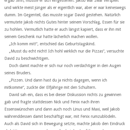
ergab Sinn, musste er sich eingestehen. Jakob war zwar verspielt
und wirkte meist jünger als er eigentlich war, aber er war keineswegs
dumm. Im Gegenteil, das musste sogar David gestehen. Natürlich
vermutete Jakob nichts Gutes hinter seinem Vorschlag, Essen für sie
zu hohlen. Vermutlich hatte er auch längst kapiert, dass er ihn mit
seinem Geschenk nur hatte lächerlich machen wollen.
‏ ‏ ‏„Ich komm mit!“, entschied das Geburtstagskind.
‏ ‏ ‏„Musst du echt nicht! Ich hohl wirklich nur die Pizzas“, versuchte
David zu beschwichtigen.
‏ ‏ ‏Doch damit machte er sich nur noch verdächtiger in den Augen
seines Bruders.
‏ ‏ ‏„Pizzen. Und dann hast du ja nichts dagegen, wenn ich
mitkomme“, zuckte der Elfjährige mit den Schultern.
‏ ‏ ‏David sah ein, dass es bei dieser Diskussion nichts zu gewinnen
gab und fragte stattdessen Nick und Fenix nach ihren
Essenswünschen und dann auch noch Linus und Maxi, weil Jakob
währenddessen damit beschäftigt war, mit Fenix rumzublödeln.
Auch als David sich in Bewegung setzte, machte Jakob den Eindruck