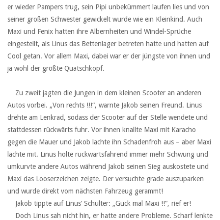
er wieder Pampers trug, sein Pipi unbekümmert laufen lies und von
seiner großen Schwester gewickelt wurde wie ein Kleinkind. Auch
Maxi und Fenix hatten ihre Albernheiten und Windel-Sprüche
eingestellt, als Linus das Bettenlager betreten hatte und hatten auf
Cool getan. Vor allem Maxi, dabei war er der jüngste von ihnen und
ja wohl der größte Quatschkopf.
‏ ‏ ‏
‏ ‏ ‏Zu zweit jagten die Jungen in dem kleinen Scooter an anderen
Autos vorbei. „Von rechts !!!“, warnte Jakob seinen Freund. Linus
drehte am Lenkrad, sodass der Scooter auf der Stelle wendete und
stattdessen rückwärts fuhr. Vor ihnen knallte Maxi mit Karacho
gegen die Mauer und Jakob lachte ihn Schadenfroh aus – aber Maxi
lachte mit. Linus holte rückwärtsfahrend immer mehr Schwung und
umkurvte andere Autos während Jakob seinen Sieg auskostete und
Maxi das Looserzeichen zeigte. Der versuchte grade auszuparken
und wurde direkt vom nächsten Fahrzeug gerammt!
‏ ‏ ‏Jakob tippte auf Linus‘ Schulter: „Guck mal Maxi !!“, rief er!
‏ ‏ ‏Doch Linus sah nicht hin, er hatte andere Probleme. Scharf lenkte