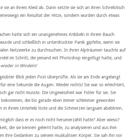
 sie an ihrem Kleid ab. Dann setzte sie sich an ihren Schreibtisch
eineswegs ein Resultat der Hitze, sondern wurden durch etwas
wachen hatte sich ein unangenehmes Kribbeln in ihrem Bauch
urde und schließlich in unterdrückter Panik gipfelte, wenn sie
ialen Netzwerke zu durchsuchen. In ihren Alpträumen tauchte auf
indel im Schritt, die jemand mit Photoshop eingefügt hatte, und
t wieder in Windeln!
 geübter Blick jeden Post überprüfte. Als sie am Ende angelangt
s für eine Sekunde die Augen. Wieder nichts! Sie war so erleichtert,
och gar nicht musste. Die Ungewissheit war Folter für sie. Sie
 bekommen, die bis gerade eben immer schlimmer geworden
en in ihrem Unterleib löste und die Schmerzen langsam abebbten.
möglich dass er es noch nicht herumerzählt hatte? Aber wieso?
keit, die sie kennen gelernt hatte, zu analysieren und aus ihm
ten ihre Gedanken zu seinem muskulösen Körper. Sie sah ihn vor