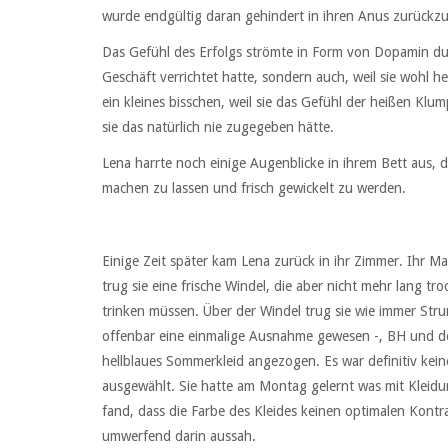
wurde endgültig daran gehindert in ihren Anus zurückz
Das Gefühl des Erfolgs strömte in Form von Dopamin durch
Geschäft verrichtet hatte, sondern auch, weil sie wohl
ein kleines bisschen, weil sie das Gefühl der heißen Kl
sie das natürlich nie zugegeben hätte.
Lena harrte noch einige Augenblicke in ihrem Bett aus, da
machen zu lassen und frisch gewickelt zu werden.
Einige Zeit später kam Lena zurück in ihr Zimmer. Ihr 
trug sie eine frische Windel, die aber nicht mehr lang tr
trinken müssen. Über der Windel trug sie wie immer St
offenbar eine einmalige Ausnahme gewesen -, BH und de
hellblaues Sommerkleid angezogen. Es war definitiv keine
ausgewählt. Sie hatte am Montag gelernt was mit Kleidu
fand, dass die Farbe des Kleides keinen optimalen Kontra
umwerfend darin aussah.