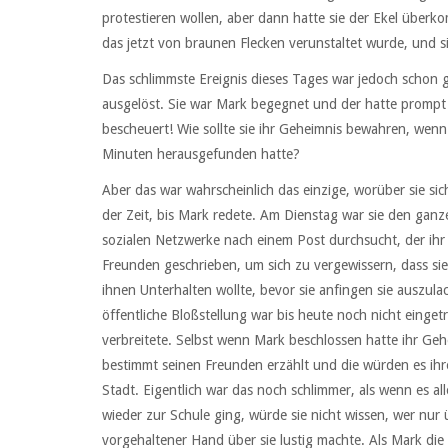
protestieren wollen, aber dann hatte sie der Ekel überko
das jetzt von braunen Flecken verunstaltet wurde, und si
Das schlimmste Ereignis dieses Tages war jedoch schon 
ausgelöst. Sie war Mark begegnet und der hatte prompt
bescheuert! Wie sollte sie ihr Geheimnis bewahren, wenn
Minuten herausgefunden hatte?
Aber das war wahrscheinlich das einzige, worüber sie s
der Zeit, bis Mark redete. Am Dienstag war sie den gan
sozialen Netzwerke nach einem Post durchsucht, der ihr G
Freunden geschrieben, um sich zu vergewissern, dass sie 
ihnen Unterhalten wollte, bevor sie anfingen sie auszul
öffentliche Bloßstellung war bis heute noch nicht einget
verbreitete. Selbst wenn Mark beschlossen hatte ihr Gehe
bestimmt seinen Freunden erzählt und die würden es ih
Stadt. Eigentlich war das noch schlimmer, als wenn es a
wieder zur Schule ging, würde sie nicht wissen, wer nur 
vorgehaltener Hand über sie lustig machte. Als Mark die