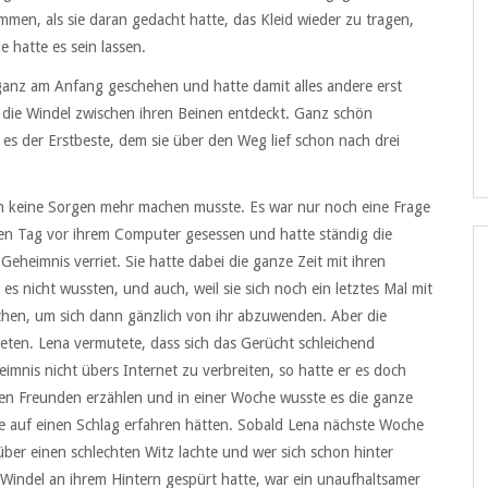
mmen, als sie daran gedacht hatte, das Kleid wieder zu tragen,
e hatte es sein lassen.
ganz am Anfang geschehen und hatte damit alles andere erst
 die Windel zwischen ihren Beinen entdeckt. Ganz schön
 es der Erstbeste, dem sie über den Weg lief schon nach drei
ich keine Sorgen mehr machen musste. Es war nur noch eine Frage
zen Tag vor ihrem Computer gesessen und hatte ständig die
eheimnis verriet. Sie hatte dabei die ganze Zeit mit ihren
es nicht wussten, und auch, weil sie sich noch ein letztes Mal mit
achen, um sich dann gänzlich von ihr abzuwenden. Aber die
reten. Lena vermutete, dass sich das Gerücht schleichend
imnis nicht übers Internet zu verbreiten, so hatte er es doch
ren Freunden erzählen und in einer Woche wusste es die ganze
lle auf einen Schlag erfahren hätten. Sobald Lena nächste Woche
über einen schlechten Witz lachte und wer sich schon hinter
 Windel an ihrem Hintern gespürt hatte, war ein unaufhaltsamer