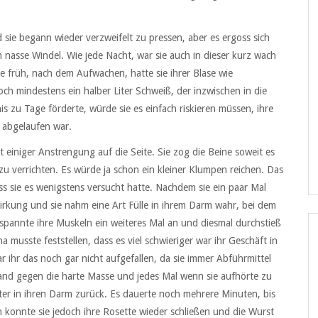
ie begann wieder verzweifelt zu pressen, aber es ergoss sich
hon nasse Windel. Wie jede Nacht, war sie auch in dieser kurz wach
früh, nach dem Aufwachen, hatte sie ihrer Blase wie
och mindestens ein halber Liter Schweiß, der inzwischen in die
is zu Tage förderte, würde sie es einfach riskieren müssen, ihre
t abgelaufen war.
 einiger Anstrengung auf die Seite. Sie zog die Beine soweit es
zu verrichten. Es würde ja schon ein kleiner Klumpen reichen. Das
s sie es wenigstens versucht hatte. Nachdem sie ein paar Mal
irkung und sie nahm eine Art Fülle in ihrem Darm wahr, bei dem
e spannte ihre Muskeln ein weiteres Mal an und diesmal durchstieß
a musste feststellen, dass es viel schwieriger war ihr Geschäft in
war ihr das noch gar nicht aufgefallen, da sie immer Abführmittel
tand gegen die harte Masse und jedes Mal wenn sie aufhörte zu
eter in ihren Darm zurück. Es dauerte noch mehrere Minuten, bis
h konnte sie jedoch ihre Rosette wieder schließen und die Wurst