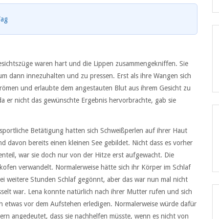
Tag
Gesichtszüge waren hart und die Lippen zusammengekniffen. Sie
 um dann innezuhalten und zu pressen. Erst als ihre Wangen sich
n strömen und erlaubte dem angestauten Blut aus ihrem Gesicht zu
da er nicht das gewünschte Ergebnis hervorbrachte, gab sie
 sportliche Betätigung hatten sich Schweißperlen auf ihrer Haut
d davon bereits einen kleinen See gebildet. Nicht dass es vorher
eil, war sie doch nur von der Hitze erst aufgewacht. Die
ofen verwandelt. Normalerweise hätte sich ihr Körper im Schlaf
wei weitere Stunden Schlaf gegönnt, aber das war nun mal nicht
elt war. Lena konnte natürlich nach ihrer Mutter rufen und sich
och etwas vor dem Aufstehen erledigen. Normalerweise würde dafür
stern angedeutet, dass sie nachhelfen müsste, wenn es nicht von