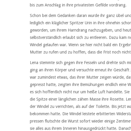
bis zum Anschlag in ihre privatesten Gefilde vordrang.
Schon bei dem Gedanken daran wurde ihr ganz übel und s
lediglich ein kläglicher Spritzer Urin in ihre ohnehin sc
geworden, um ihrem Harndrang nachzugeben, und heute 
selbstverständlich erlaubt sich zu entleeren. Dazu kam n
Windel gelaufen war. Wenn sie hier nicht bald ein Ergebn
Mutter zu rufen und zu hoffen, dass die Frist noch nich
Lena stemmte sich gegen ihre Fesseln und drehte sich mit
ging an ihren Körper und versuchte erneut ihr Geschäft 
war zumindest etwas, das ihrer Mutter zeigen würde, das
gepresst hatte, zeigten ihre Bemühungen endlich eine W
es sich hoffentlich nicht nur um heiße Luft handelte. Si
die Spitze einer länglichen zähen Masse ihre Rosette. Len
der Windel zu verrichten, als auf der Toilette. Bis jetzt 
bekommen hatte. Die Windel leistete erbitterten Widers
pressen flutschte die Wurst sofort wieder einige Zentim
sie alles aus ihrem Inneren hinausgedrückt hatte. Danac