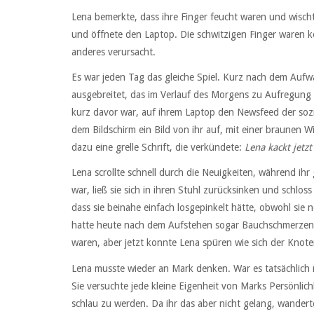
Lena bemerkte, dass ihre Finger feucht waren und wischte
und öffnete den Laptop. Die schwitzigen Finger waren k
anderes verursacht.
Es war jeden Tag das gleiche Spiel. Kurz nach dem Auf
ausgebreitet, das im Verlauf des Morgens zu Aufregung w
kurz davor war, auf ihrem Laptop den Newsfeed der soz
dem Bildschirm ein Bild von ihr auf, mit einer braunen W
dazu eine grelle Schrift, die verkündete:
Lena kackt jetz
Lena scrollte schnell durch die Neuigkeiten, während ihr
war, ließ sie sich in ihren Stuhl zurücksinken und schlos
dass sie beinahe einfach losgepinkelt hätte, obwohl sie n
hatte heute nach dem Aufstehen sogar Bauchschmerzen
waren, aber jetzt konnte Lena spüren wie sich der Knot
Lena musste wieder an Mark denken. War es tatsächlich 
Sie versuchte jede kleine Eigenheit von Marks Persönlich
schlau zu werden. Da ihr das aber nicht gelang, wander