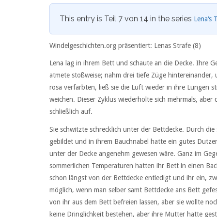
This entry is Teil 7 von 14 in the series
Lena‘s 
Windelgeschichten.org präsentiert: Lenas Strafe (8)
Lena lag in ihrem Bett und schaute an die Decke. Ihre 
atmete stoßweise; nahm drei tiefe Züge hintereinander,
rosa verfärbten, ließ sie die Luft wieder in ihre Lunge
weichen. Dieser Zyklus wiederholte sich mehrmals, aber 
schließlich auf.
Sie schwitzte schrecklich unter der Bettdecke. Durch die
gebildet und in ihrem Bauchnabel hatte ein gutes Dutzen
unter der Decke angenehm gewesen wäre. Ganz im Gegent
sommerlichen Temperaturen hatten ihr Bett in einen Back
schon längst von der Bettdecke entledigt und ihr ein, z
möglich, wenn man selber samt Bettdecke ans Bett gefess
von ihr aus dem Bett befreien lassen, aber sie wollte n
keine Dringlichkeit bestehen, aber ihre Mutter hatte ge