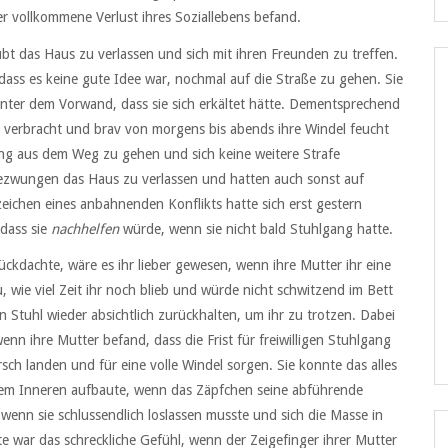
r vollkommene Verlust ihres Soziallebens befand.
aubt das Haus zu verlassen und sich mit ihren Freunden zu treffen.
ss es keine gute Idee war, nochmal auf die Straße zu gehen. Sie
 unter dem Vorwand, dass sie sich erkältet hätte. Dementsprechend
r verbracht und brav von morgens bis abends ihre Windel feucht
 ging aus dem Weg zu gehen und sich keine weitere Strafe
 gezwungen das Haus zu verlassen und hatten auch sonst auf
eichen eines anbahnenden Konflikts hatte sich erst gestern
 dass sie
nachhelfen
würde, wenn sie nicht bald Stuhlgang hatte.
kdachte, wäre es ihr lieber gewesen, wenn ihre Mutter ihr eine
, wie viel Zeit ihr noch blieb und würde nicht schwitzend im Bett
en Stuhl wieder absichtlich zurückhalten, um ihr zu trotzen. Dabei
enn ihre Mutter befand, dass die Frist für freiwilligen Stuhlgang
sch landen und für eine volle Windel sorgen. Sie konnte das alles
rem Inneren aufbaute, wenn das Zäpfchen seine abführende
enn sie schlussendlich loslassen musste und sich die Masse in
hte war das schreckliche Gefühl, wenn der Zeigefinger ihrer Mutter