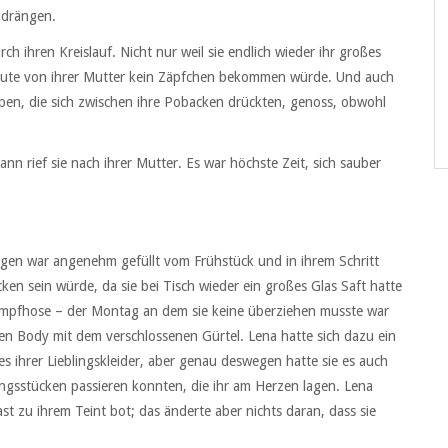
udrängen.
 ihren Kreislauf. Nicht nur weil sie endlich wieder ihr großes
 heute von ihrer Mutter kein Zäpfchen bekommen würde. Und auch
umpen, die sich zwischen ihre Pobacken drückten, genoss, obwohl
nn rief sie nach ihrer Mutter. Es war höchste Zeit, sich sauber
Magen war angenehm gefüllt vom Frühstück und in ihrem Schritt
ocken sein würde, da sie bei Tisch wieder ein großes Glas Saft hatte
rumpfhose – der Montag an dem sie keine überziehen musste war
n Body mit dem verschlossenen Gürtel. Lena hatte sich dazu ein
s ihrer Lieblingskleider, aber genau deswegen hatte sie es auch
ngsstücken passieren konnten, die ihr am Herzen lagen. Lena
st zu ihrem Teint bot; das änderte aber nichts daran, dass sie