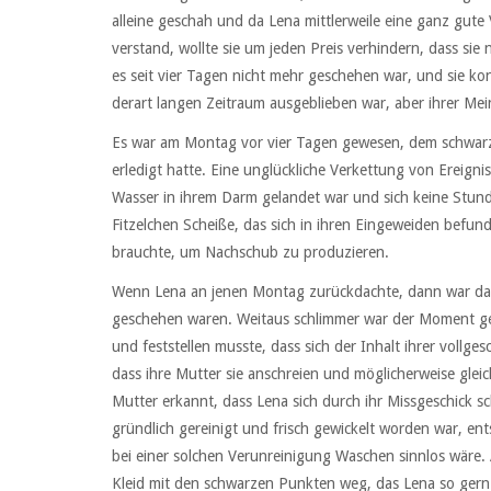
alleine geschah und da Lena mittlerweile eine ganz gute
verstand, wollte sie um jeden Preis verhindern, dass si
es seit vier Tagen nicht mehr geschehen war, und sie kon
derart langen Zeitraum ausgeblieben war, aber ihrer Mei
Es war am Montag vor vier Tagen gewesen, dem schwarz
erledigt hatte. Eine unglückliche Verkettung von Ereign
Wasser in ihrem Darm gelandet war und sich keine Stund
Fitzelchen Scheiße, das sich in ihren Eingeweiden befund
brauchte, um Nachschub zu produzieren.
Wenn Lena an jenen Montag zurückdachte, dann war das 
geschehen waren. Weitaus schlimmer war der Moment ge
und feststellen musste, dass sich der Inhalt ihrer vollge
dass ihre Mutter sie anschreien und möglicherweise gleic
Mutter erkannt, dass Lena sich durch ihr Missgeschick s
gründlich gereinigt und frisch gewickelt worden war, ent
bei einer solchen Verunreinigung Waschen sinnlos wäre.
Kleid mit den schwarzen Punkten weg, das Lena so ger