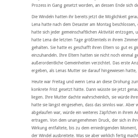
Prozess in Gang gesetzt worden, an dessen Ende sich de
Die Windeln hatten ihr bereits jetzt die Möglichkeit ger
Lena hatte nach dem Desaster am Montag beschlossen, da
hatte sich jeder gemeinschaftlichen Aktivität entzogen,
hatte Lena die letzten Tage größtenteils in ihrem Zimme
gehalten. Sie hatte es geschafft ihren Eltern so gut es
einzuhandeln. Ihre Eltern hatten sie nicht noch einmal
außerordentliche Gemeinheiten verzichtet. Das erste Anz
ergeben, als Lenas Mutter sie darauf hingewiesen hatte,
Heute war Freitag und wenn Lena an diese Drohung zurüc
konkrete Frist gesetzt hätte. Dann wüsste sie jetzt genau
liegen. Ihre Mutter dachte wahrscheinlich, sie würde ihr
hatte sie längst eingesehen, dass das sinnlos war. Aber w
abgelaufen war, würde ein weiteres Zäpfchen in ihrem Ar
ertragen. Von dem unangenehmen Druck, der sich in ih
Wirkung entfaltete, bis zu dem erniedrigenden Moment, w
der Windel ausbreitete. Was sie aber wirklich fertig mac