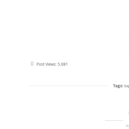
Post Views:
5.081
Tags:
be
A