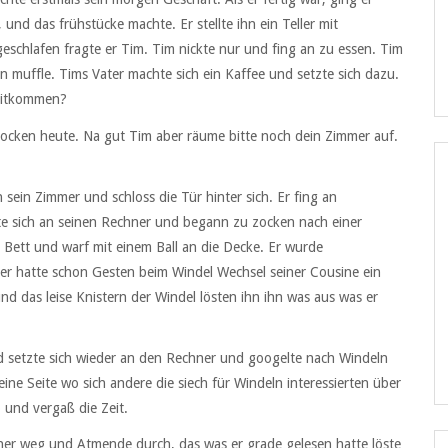
 und das frühstücke machte. Er stellte ihn ein Teller mit
eschlafen fragte er Tim. Tim nickte nur und fing an zu essen. Tim
n muffle. Tims Vater machte sich ein Kaffee und setzte sich dazu.
 mitkommen?
zocken heute. Na gut Tim aber räume bitte noch dein Zimmer auf.
sein Zimmer und schloss die Tür hinter sich. Er fing an
te sich an seinen Rechner und begann zu zocken nach einer
s Bett und warf mit einem Ball an die Decke. Er wurde
er hatte schon Gesten beim Windel Wechsel seiner Cousine ein
 das leise Knistern der Windel lösten ihn ihn was aus was er
nd setzte sich wieder an den Rechner und googelte nach Windeln
eine Seite wo sich andere die siech für Windeln interessierten über
 und vergaß die Zeit.
ner weg und Atmende durch, das was er grade gelesen hatte löste