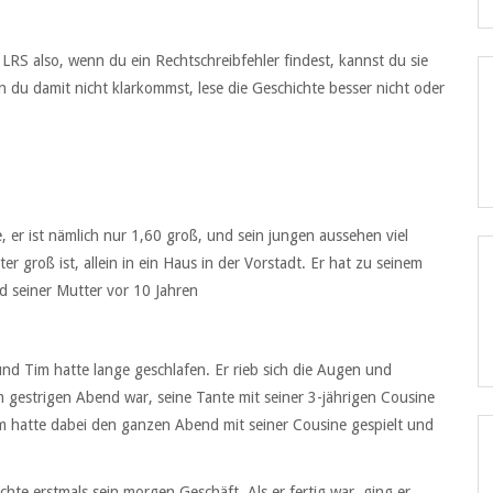
 LRS also, wenn du ein Rechtschreibfehler findest, kannst du sie
n du damit nicht klarkommst, lese die Geschichte besser nicht oder
e, er ist nämlich nur 1,60 groß, und sein jungen aussehen viel
er groß ist, allein in ein Haus in der Vorstadt. Er hat zu seinem
d seiner Mutter vor 10 Jahren
d Tim hatte lange geschlafen. Er rieb sich die Augen und
m gestrigen Abend war, seine Tante mit seiner 3-jährigen Cousine
m hatte dabei den ganzen Abend mit seiner Cousine gespielt und
te erstmals sein morgen Geschäft. Als er fertig war, ging er