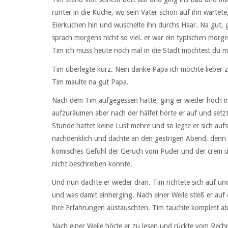
runter in die Küche, wo sein Vater schon auf ihn wartete,
Eierkuchen hin und wuschelte ihn durchs Haar. Na gut, g
sprach morgens nicht so viel. er war ein typischen morge
Tim ich muss heute noch mal in die Stadt möchtest du
Tim überlegte kurz. Nein danke Papa ich möchte lieber 
Tim maulte na gut Papa.
Nach dem Tim aufgegessen hatte, ging er wieder hoch in 
aufzuräumen aber nach der hälfet hörte er auf und setz
Stunde hattet keine Lust mehre und so legte er sich auf
nachdenklich und dachte an den gestrigen Abend, denn 
komisches Gefühl der Geruch vom Puder und der crem und
nicht beschreiben konnte.
Und nun dachte er wieder dran. Tim richtete sich auf u
und was damit einherging. Nach einer Weile stieß er auf 
ihre Erfahrungen austauschten. Tim tauchte komplett ab
Nach einer Weile hörte er zu lesen und rückte vom Rech