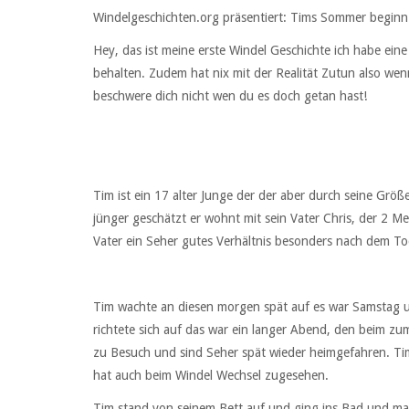
Windelgeschichten.org präsentiert: Tims Sommer beginn
Hey, das ist meine erste Windel Geschichte ich habe eine
behalten. Zudem hat nix mit der Realität Zutun also wen
beschwere dich nicht wen du es doch getan hast!
Tim ist ein 17 alter Junge der der aber durch seine Größ
jünger geschätzt er wohnt mit sein Vater Chris, der 2 Met
Vater ein Seher gutes Verhältnis besonders nach dem To
Tim wachte an diesen morgen spät auf es war Samstag un
richtete sich auf das war ein langer Abend, den beim zu
zu Besuch und sind Seher spät wieder heimgefahren. Ti
hat auch beim Windel Wechsel zugesehen.
Tim stand von seinem Bett auf und ging ins Bad und mach