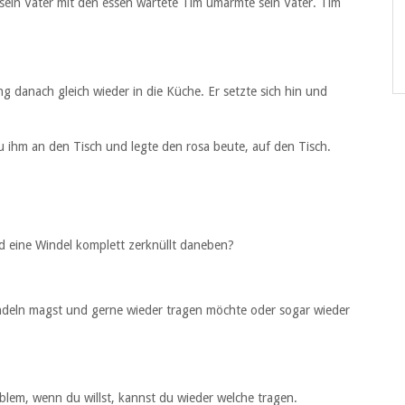
sein Vater mit den essen wartete Tim umarmte sein Vater. Tim
g danach gleich wieder in die Küche. Er setzte sich hin und
 zu ihm an den Tisch und legte den rosa beute, auf den Tisch.
d eine Windel komplett zerknüllt daneben?
ndeln magst und gerne wieder tragen möchte oder sogar wieder
oblem, wenn du willst, kannst du wieder welche tragen.