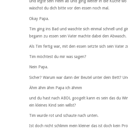
und legte sein Helm ab und ging weiter in die Küche wo 
wäschst du dich bitte vor den essen noch mal.
Okay Papa.
Tim ging ins Bad und waschte sich einmal schnell und gin
begann zu essen sein Vater machte dabei den Abwasch.
Als Tim fertig war, mit den essen setzte sich sein Vater
Tim möchtest du mir was sagen?
Nein Papa.
Sicher? Warum war dann der Beutel unter dein Bett? Un
Ähm ähm ähm Papa ich ähmm
und du hast nach ABDL googelt kann es sein das du Wi
ein kleines Kind sein willst?
Tim wurde rot und schaute nach unten.
Ist doch nicht schlimm mein kleiner das ist doch kein Pr