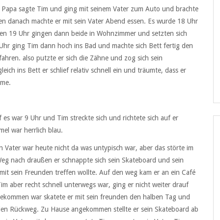
Ja Papa sagte Tim und ging mit seinem Vater zum Auto und brachte
ken danach machte er mit sein Vater Abend essen. Es wurde 18 Uhr
hen 19 Uhr gingen dann beide in Wohnzimmer und setzten sich
Uhr ging Tim dann hoch ins Bad und machte sich Bett fertig den
hren. also putzte er sich die Zähne und zog sich sein
eich ins Bett er schlief relativ schnell ein und träumte, dass er
eme.
 es war 9 Uhr und Tim streckte sich und richtete sich auf er
el war herrlich blau.
n Vater war heute nicht da was untypisch war, aber das störte im
 Weg nach draußen er schnappte sich sein Skateboard und sein
mit sein Freunden treffen wollte. Auf den weg kam er an ein Café
m aber recht schnell unterwegs war, ging er nicht weiter drauf
ngekommen war skatete er mit sein freunden den halben Tag und
f den Rückweg. Zu Hause angekommen stellte er sein Skateboard ab