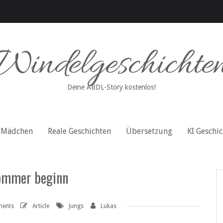
Windelgeschichte
Deine ABDL-Story kostenlos!
Mädchen
Reale Geschichten
Übersetzung
KI Geschi
ommer beginn
ents
Article
Jungs
Lukas