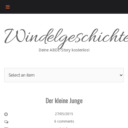
Skip
Windelgeschicht
to
content
Deine ABDL-Story kostenlos!
Der kleine Junge
27/05/2015
6 comments