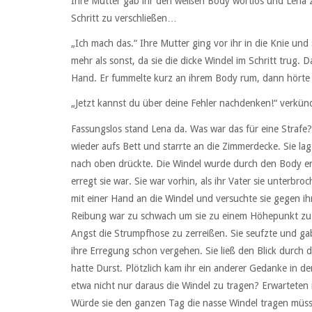
Ihre Mutter gab ihr den weißen Body wortlos und Lena z
Schritt zu verschließen…
„Ich mach das.“ Ihre Mutter ging vor ihr in die Knie u
mehr als sonst, da sie die dicke Windel im Schritt trug. D
Hand. Er fummelte kurz an ihrem Body rum, dann hörte si
„Jetzt kannst du über deine Fehler nachdenken!“ verkün
Fassungslos stand Lena da. Was war das für eine Strafe? S
wieder aufs Bett und starrte an die Zimmerdecke. Sie lag
nach oben drückte. Die Windel wurde durch den Body eng
erregt sie war. Sie war vorhin, als ihr Vater sie unterbr
mit einer Hand an die Windel und versuchte sie gegen ih
Reibung war zu schwach um sie zu einem Höhepunkt zu br
Angst die Strumpfhose zu zerreißen. Sie seufzte und g
ihre Erregung schon vergehen. Sie ließ den Blick durch d
hatte Durst. Plötzlich kam ihr ein anderer Gedanke in d
etwa nicht nur daraus die Windel zu tragen? Erwarteten 
Würde sie den ganzen Tag die nasse Windel tragen müs