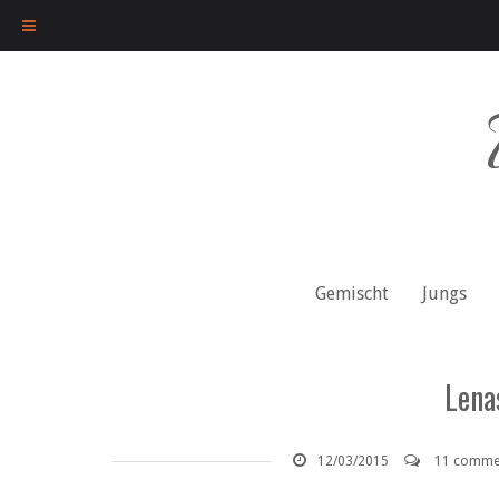
Skip
to
content
Gemischt
Jungs
Lenas
12/03/2015
11 comme