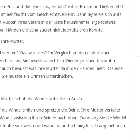
n Pulli und die Jeans aus, entblößte ihre Brüste und ließ zuletzt
 immer feucht vom Geschlechtsverkehr. Dann legte sie sich aufs
m Rücken ihres Vaters in der Kiste herumkramte. Irgendetwas
den Händen die Lena zuerst nicht identifizieren konnte.
 Ihre Mutter.
l stecken? Das war alles? Im Vergleich zu den diabolischen
ezu harmlos. Sie beschloss nicht zu Wiedersprechen bevor ihre
hr auch bewusst was ihre Mutter da in den Händen hielt: Das eine
Sie musste ein Grinsen unterdrücken.
e Mutter schob die Windel unter ihren Arsch.
uf die Windel sinken und spreizte die Beine. Ihre Mutter verteilte
Windel zwischen ihren Beinen nach oben. Dann zog sie die Windel
del fühlte sich weich und warm an und schmiegte sich angenehm an