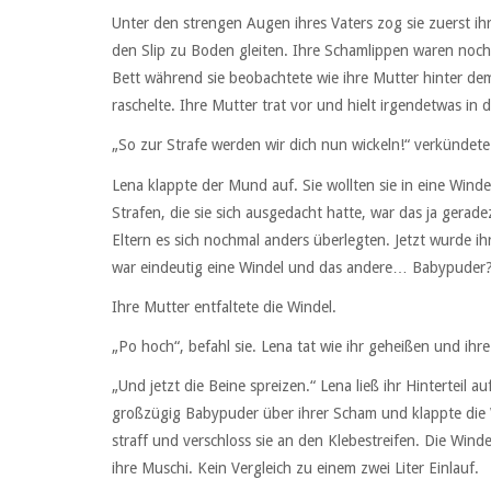
Unter den strengen Augen ihres Vaters zog sie zuerst ihre
den Slip zu Boden gleiten. Ihre Schamlippen waren noch
Bett während sie beobachtete wie ihre Mutter hinter de
raschelte. Ihre Mutter trat vor und hielt irgendetwas in 
„So zur Strafe werden wir dich nun wickeln!“ verkündete
Lena klappte der Mund auf. Sie wollten sie in eine Winde
Strafen, die sie sich ausgedacht hatte, war das ja gerad
Eltern es sich nochmal anders überlegten. Jetzt wurde i
war eindeutig eine Windel und das andere… Babypuder? 
Ihre Mutter entfaltete die Windel.
„Po hoch“, befahl sie. Lena tat wie ihr geheißen und ihr
„Und jetzt die Beine spreizen.“ Lena ließ ihr Hinterteil a
großzügig Babypuder über ihrer Scham und klappte die 
straff und verschloss sie an den Klebestreifen. Die Win
ihre Muschi. Kein Vergleich zu einem zwei Liter Einlauf.