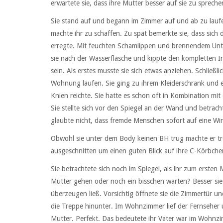
erwartete sie, dass ihre Mutter besser auf sie zu sprech
Sie stand auf und begann im Zimmer auf und ab zu laufe
machte ihr zu schaffen. Zu spät bemerkte sie, dass sich 
erregte. Mit feuchten Schamlippen und brennendem Unterl
sie nach der Wasserflasche und kippte den kompletten Inh
sein. Als erstes musste sie sich etwas anziehen. Schließl
Wohnung laufen. Sie ging zu ihrem Kleiderschrank und en
Knien reichte. Sie hatte es schon oft in Kombination mit
Sie stellte sich vor den Spiegel an der Wand und betracht
glaubte nicht, dass fremde Menschen sofort auf eine Wi
Obwohl sie unter dem Body keinen BH trug machte er tr
ausgeschnitten um einen guten Blick auf ihre C-Körbche
Sie betrachtete sich noch im Spiegel, als ihr zum ersten 
Mutter gehen oder noch ein bisschen warten? Besser sie m
überzeugen ließ. Vorsichtig öffnete sie die Zimmertür und
die Treppe hinunter. Im Wohnzimmer lief der Fernseher u
Mutter. Perfekt. Das bedeutete ihr Vater war im Wohnzim