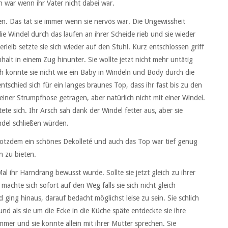
en war wenn ihr Vater nicht dabei war.
n. Das tat sie immer wenn sie nervös war. Die Ungewissheit
die Windel durch das laufen an ihrer Scheide rieb und sie wieder
eib setzte sie sich wieder auf den Stuhl. Kurz entschlossen griff
alt in einem Zug hinunter. Sie wollte jetzt nicht mehr untätig
ich konnte sie nicht wie ein Baby in Windeln und Body durch die
tschied sich für ein langes braunes Top, dass ihr fast bis zu den
 einer Strumpfhose getragen, aber natürlich nicht mit einer Windel.
ete sich. Ihr Arsch sah dank der Windel fetter aus, aber sie
ndel schließen würden.
otzdem ein schönes Dekolleté und auch das Top war tief genug
n zu bieten.
Mal ihr Harndrang bewusst wurde. Sollte sie jetzt gleich zu ihrer
achte sich sofort auf den Weg falls sie sich nicht gleich
 ging hinaus, darauf bedacht möglichst leise zu sein. Sie schlich
nd als sie um die Ecke in die Küche späte entdeckte sie ihre
mer und sie konnte allein mit ihrer Mutter sprechen. Sie