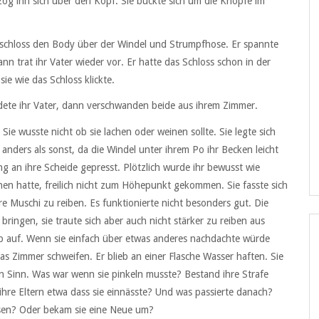
og ihn sich über den Kopf. Sie bückte sich um die Knöpfe im
nd schloss den Body über der Windel und Strumpfhose. Er spannte
ann trat ihr Vater wieder vor. Er hatte das Schloss schon in der
e wie das Schloss klickte.
dete ihr Vater, dann verschwanden beide aus ihrem Zimmer.
ie wusste nicht ob sie lachen oder weinen sollte. Sie legte sich
 anders als sonst, da die Windel unter ihrem Po ihr Becken leicht
 an ihre Scheide gepresst. Plötzlich wurde ihr bewusst wie
ochen hatte, freilich nicht zum Höhepunkt gekommen. Sie fasste sich
re Muschi zu reiben. Es funktionierte nicht besonders gut. Die
ingen, sie traute sich aber auch nicht stärker zu reiben aus
ab auf. Wenn sie einfach über etwas anderes nachdachte würde
as Zimmer schweifen. Er blieb an einer Flasche Wasser haften. Sie
en Sinn. Was war wenn sie pinkeln musste? Bestand ihre Strafe
ihre Eltern etwa dass sie einnässte? Und was passierte danach?
sen? Oder bekam sie eine Neue um?