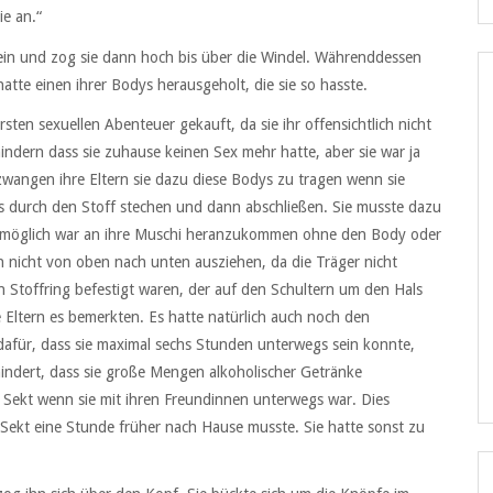
ie an.“
nein und zog sie dann hoch bis über die Windel. Währenddessen
tte einen ihrer Bodys herausgeholt, die sie so hasste.
sten sexuellen Abenteuer gekauft, da sie ihr offensichtlich nicht
ndern dass sie zuhause keinen Sex mehr hatte, aber sie war ja
zwangen ihre Eltern sie dazu diese Bodys zu tragen wenn sie
ss durch den Stoff stechen und dann abschließen. Sie musste dazu
unmöglich war an ihre Muschi heranzukommen ohne den Body oder
 nicht von oben nach unten ausziehen, da die Träger nicht
 Stoffring befestigt waren, der auf den Schultern um den Hals
 Eltern es bemerkten. Es hatte natürlich auch noch den
 dafür, dass sie maximal sechs Stunden unterwegs sein konnte,
indert, dass sie große Mengen alkoholischer Getränke
r Sekt wenn sie mit ihren Freundinnen unterwegs war. Dies
 Sekt eine Stunde früher nach Hause musste. Sie hatte sonst zu