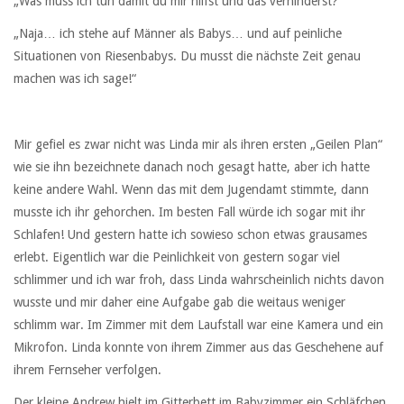
„Was muss ich tun damit du mir hilfst und das verhinderst?“
„Naja… ich stehe auf Männer als Babys… und auf peinliche
Situationen von Riesenbabys. Du musst die nächste Zeit genau
machen was ich sage!“
Mir gefiel es zwar nicht was Linda mir als ihren ersten „Geilen Plan“
wie sie ihn bezeichnete danach noch gesagt hatte, aber ich hatte
keine andere Wahl. Wenn das mit dem Jugendamt stimmte, dann
musste ich ihr gehorchen. Im besten Fall würde ich sogar mit ihr
Schlafen! Und gestern hatte ich sowieso schon etwas grausames
erlebt. Eigentlich war die Peinlichkeit von gestern sogar viel
schlimmer und ich war froh, dass Linda wahrscheinlich nichts davon
wusste und mir daher eine Aufgabe gab die weitaus weniger
schlimm war. Im Zimmer mit dem Laufstall war eine Kamera und ein
Mikrofon. Linda konnte von ihrem Zimmer aus das Geschehene auf
ihrem Fernseher verfolgen.
Der kleine Andrew hielt im Gitterbett im Babyzimmer ein Schläfchen