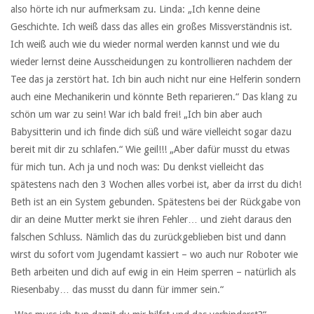
also hörte ich nur aufmerksam zu. Linda: „Ich kenne deine
Geschichte. Ich weiß dass das alles ein großes Missverständnis ist.
Ich weiß auch wie du wieder normal werden kannst und wie du
wieder lernst deine Ausscheidungen zu kontrollieren nachdem der
Tee das ja zerstört hat. Ich bin auch nicht nur eine Helferin sondern
auch eine Mechanikerin und könnte Beth reparieren.“ Das klang zu
schön um war zu sein! War ich bald frei! „Ich bin aber auch
Babysitterin und ich finde dich süß und wäre vielleicht sogar dazu
bereit mit dir zu schlafen.“ Wie geil!!! „Aber dafür musst du etwas
für mich tun. Ach ja und noch was: Du denkst vielleicht das
spätestens nach den 3 Wochen alles vorbei ist, aber da irrst du dich!
Beth ist an ein System gebunden. Spätestens bei der Rückgabe von
dir an deine Mutter merkt sie ihren Fehler… und zieht daraus den
falschen Schluss. Nämlich das du zurückgeblieben bist und dann
wirst du sofort vom Jugendamt kassiert – wo auch nur Roboter wie
Beth arbeiten und dich auf ewig in ein Heim sperren – natürlich als
Riesenbaby… das musst du dann für immer sein.“