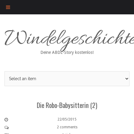
Skip
Windelgeschicht
to
content
Deine ABDL-Story kostenlos!
Die Robo-Babysitterin (2)
22/05/2015
2 comments