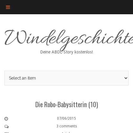
Skip
Windelgeschicht
to
content
Deine ABDL-Story kostenlos!
Die Robo-Babysitterin (10)
07/06/2015
3 comments