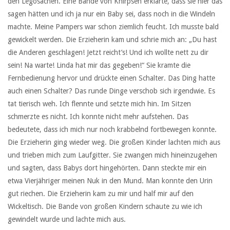
den Legosachen. Eine Bande von Knirpsen erklärte, dass sie hier das
sagen hätten und ich ja nur ein Baby sei, dass noch in die Windeln
machte. Meine Pampers war schon ziemlich feucht. Ich musste bald
gewickelt werden. Die Erzieherin kam und schrie mich an: „Du hast
die Anderen geschlagen! Jetzt reicht’s! Und ich wollte nett zu dir
sein! Na warte! Linda hat mir das gegeben!“ Sie kramte die
Fernbedienung hervor und drückte einen Schalter. Das Ding hatte
auch einen Schalter? Das runde Dinge verschob sich irgendwie. Es
tat tierisch weh. Ich flennte und setzte mich hin. Im Sitzen
schmerzte es nicht. Ich konnte nicht mehr aufstehen. Das
bedeutete, dass ich mich nur noch krabbelnd fortbewegen konnte.
Die Erzieherin ging wieder weg. Die großen Kinder lachten mich aus
und trieben mich zum Laufgitter. Sie zwangen mich hineinzugehen
und sagten, dass Babys dort hingehörten. Dann steckte mir ein
etwa Vierjähriger meinen Nuk in den Mund. Man konnte den Urin
gut riechen. Die Erzieherin kam zu mir und half mir auf den
Wickeltisch. Die Bande von großen Kindern schaute zu wie ich
gewindelt wurde und lachte mich aus.