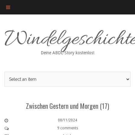
Skip
Windelgeschicht
to
content
Deine ABDL-Story kostenlos!
Zwischen Gestern und Morgen (17)
08/11/2024
9 comments