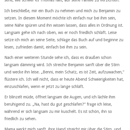
sehe, wie schwer es Thomas fällt, auf seine Familie zu verzichten.
Ich beschließe, mir ein Buch zu nehmen und mich zu Benjamin zu
setzen. In diesem Moment möchte ich einfach nur bei ihm sein,
seine Nähe spüren und ihn wissen lassen, dass alles in Ordnung ist.
Langsam gehe ich nach oben, wo er noch friedlich schläft. Leise
setze ich mich an seine Seite, schlage das Buch auf und beginne zu
lesen, zufrieden damit, einfach bei ihm zu sein.
Nach einer weiteren Stunde sehe ich, dass es draußen schon
langsam dämmrig wird. Ich streiche Benjamin sanft über die Stirn
und wecke ihn leise. „Benni, mein Schatz, es ist Zeit, aufzuwachen,“
flüstere ich. Ich will nicht, dass er heute Abend Schwierigkeiten hat,
einzuschlafen, wenn er jetzt zu lange schläft.
Er blinzelt müde, öffnet langsam die Augen, und ich lächle ihm
beruhigend zu. „Na, hast du gut geschlafen?“ frage ich leise,
während er sich langsam zu mir kuschelt. Es ist schön, ihn so
friedlich zu sehen.
Mama weckt mich sanft, ihre Hand streicht mir über die Stirn, und