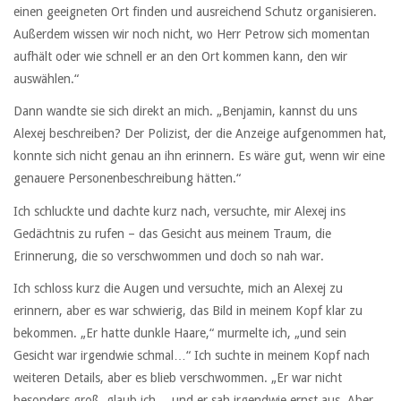
einen geeigneten Ort finden und ausreichend Schutz organisieren.
Außerdem wissen wir noch nicht, wo Herr Petrow sich momentan
aufhält oder wie schnell er an den Ort kommen kann, den wir
auswählen.“
Dann wandte sie sich direkt an mich. „Benjamin, kannst du uns
Alexej beschreiben? Der Polizist, der die Anzeige aufgenommen hat,
konnte sich nicht genau an ihn erinnern. Es wäre gut, wenn wir eine
genauere Personenbeschreibung hätten.“
Ich schluckte und dachte kurz nach, versuchte, mir Alexej ins
Gedächtnis zu rufen – das Gesicht aus meinem Traum, die
Erinnerung, die so verschwommen und doch so nah war.
Ich schloss kurz die Augen und versuchte, mich an Alexej zu
erinnern, aber es war schwierig, das Bild in meinem Kopf klar zu
bekommen. „Er hatte dunkle Haare,“ murmelte ich, „und sein
Gesicht war irgendwie schmal…“ Ich suchte in meinem Kopf nach
weiteren Details, aber es blieb verschwommen. „Er war nicht
besonders groß, glaub ich… und er sah irgendwie ernst aus. Aber