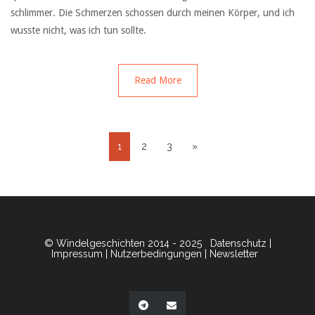
schlimmer. Die Schmerzen schossen durch meinen Körper, und ich
wusste nicht, was ich tun sollte.
Read More
1
2
3
»
© Windelgeschichten 2014 - 2025
Datenschutz
|
Impressum
|
Nutzerbedingungen
|
Newsletter