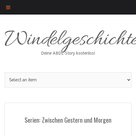
Skip
Windelgeschicht
to
content
Deine ABDL-Story kostenlos!
Serien: Zwischen Gestern und Morgen