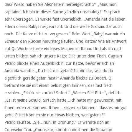
das? Wieso haben Sie Alex‘ Eltern herbeigebracht?“ „Mais mon
capitaine! Ich bin in dieser Sache gänzlich unschuldig!“ Er sprach
sehr überzogen. Es wirkte fast überheblich. „Amanda hat die lieben
Eltern dieses Babys hergebracht. Und die werte Großmutter auch
noch. Die Katze nicht zu vergessen.“ Beim Wort „Baby“ war mir ein
Schauer den Rücken heruntergelaufen. Und Katze? Wie als Antwort
auf Qs Worte ertönte ein leises Miauen im Raum. Und als ich nach
unten blickte, sah ich unsere Katze Ellie unter dem Tisch. Captain
Picard blickte einen Augenblick hi zur Katze, bevor er sich an
Amanda wandte. „Du hast das getan? Ist dir klar, was du da
eigentlich gerade getan hast?“ Amanda blickte zu Boden. Q
betrachtete sie mit einem belustigten Grinsen, das fast frech
erschien. „Schick sie zurück! Sofort!“ „Warten Sie! Bitte!“, rief ich.
„Es ist meine Schuld, Sir! Ich hatte…ich hatte mir gewünscht, mit
ihnen reden zu können. Ihnen…zeigen zu können…dass es mir gut
geht. Bitte! Können sie nur etwas bleiben, wenigstens?“
Picard seufzte. „Sie…nun, in Ordnung.“ Er wandte sich an
Counselor Troi. „Counselor, könnten die ihnen die Situation