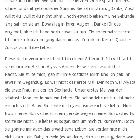
ja, wie auch immer. Wir sind da.“ Die letzten Worte sprach ich etwas
schnell und mit gebrochener Stimme. Sie sah mich an. „Danke, Alex!
Willst du…willst du nicht..ähm…noch etwas bleiben?“ Eine Sekunde
lang sah ich sie an. Etwas lag in ihren Augen. „Danke für das
Angebot, aber ich habe noch etwas zu tun. Ein andermal vielleicht.“
Ich lächelte kurz und ging dann hinaus. Zurück zu Keikos Quartier.
Zurück zum Baby-Leben…
Diese Nacht verbrachte ich nicht in einem Gitterbett. Ich verbrachte
sie in meinem Bett, in Alyssas Armen. Es war eine wunderbare
Nacht. Sie stillte mich, gab mir ihre köstliche Milch und ich gab ihr
etwas im Gegenzug. Es war nicht das erste Mal. Dennoch war Alyssa
die erste Frau, mit der ich Sex hatte. Unser erstes Mal war der
schönste Moment in meinem Leben. Sie behandelte mich nicht mehr
einfach so als Baby. Sie liebte mich genauso wie ich sie liebte. Nicht
trotz meiner Schwäche sondern gerade wegen meiner Schwäche. Es
störte sie nicht. Sie liebte es sogar, sich um mich zu kümmern! Doch
sie gönnte mir auch das erwachsene Leben. Sie verdammte mich
nicht dazu, ein Baby zu sein (es sei denn, ich war unartig, dann war