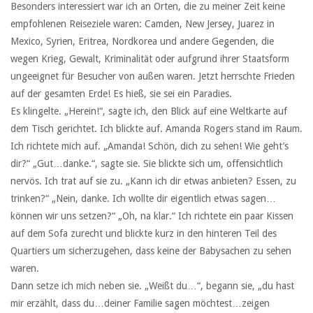
Besonders interessiert war ich an Orten, die zu meiner Zeit keine
empfohlenen Reiseziele waren: Camden, New Jersey, Juarez in
Mexico, Syrien, Eritrea, Nordkorea und andere Gegenden, die
wegen Krieg, Gewalt, Kriminalität oder aufgrund ihrer Staatsform
ungeeignet für Besucher von außen waren. Jetzt herrschte Frieden
auf der gesamten Erde! Es hieß, sie sei ein Paradies.
Es klingelte. „Herein!“, sagte ich, den Blick auf eine Weltkarte auf
dem Tisch gerichtet. Ich blickte auf. Amanda Rogers stand im Raum.
Ich richtete mich auf. „Amanda! Schön, dich zu sehen! Wie geht’s
dir?“ „Gut…danke.“, sagte sie. Sie blickte sich um, offensichtlich
nervös. Ich trat auf sie zu. „Kann ich dir etwas anbieten? Essen, zu
trinken?“ „Nein, danke. Ich wollte dir eigentlich etwas sagen…
können wir uns setzen?“ „Oh, na klar.“ Ich richtete ein paar Kissen
auf dem Sofa zurecht und blickte kurz in den hinteren Teil des
Quartiers um sicherzugehen, dass keine der Babysachen zu sehen
waren.
Dann setze ich mich neben sie. „Weißt du…“, begann sie, „du hast
mir erzählt, dass du…deiner Familie sagen möchtest…zeigen