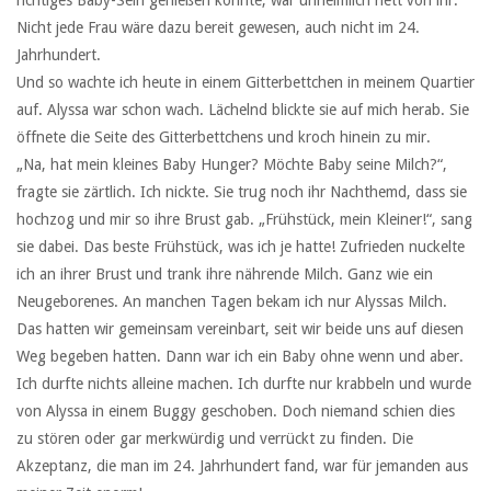
Nicht jede Frau wäre dazu bereit gewesen, auch nicht im 24.
Jahrhundert.
Und so wachte ich heute in einem Gitterbettchen in meinem Quartier
auf. Alyssa war schon wach. Lächelnd blickte sie auf mich herab. Sie
öffnete die Seite des Gitterbettchens und kroch hinein zu mir.
„Na, hat mein kleines Baby Hunger? Möchte Baby seine Milch?“,
fragte sie zärtlich. Ich nickte. Sie trug noch ihr Nachthemd, dass sie
hochzog und mir so ihre Brust gab. „Frühstück, mein Kleiner!“, sang
sie dabei. Das beste Frühstück, was ich je hatte! Zufrieden nuckelte
ich an ihrer Brust und trank ihre nährende Milch. Ganz wie ein
Neugeborenes. An manchen Tagen bekam ich nur Alyssas Milch.
Das hatten wir gemeinsam vereinbart, seit wir beide uns auf diesen
Weg begeben hatten. Dann war ich ein Baby ohne wenn und aber.
Ich durfte nichts alleine machen. Ich durfte nur krabbeln und wurde
von Alyssa in einem Buggy geschoben. Doch niemand schien dies
zu stören oder gar merkwürdig und verrückt zu finden. Die
Akzeptanz, die man im 24. Jahrhundert fand, war für jemanden aus