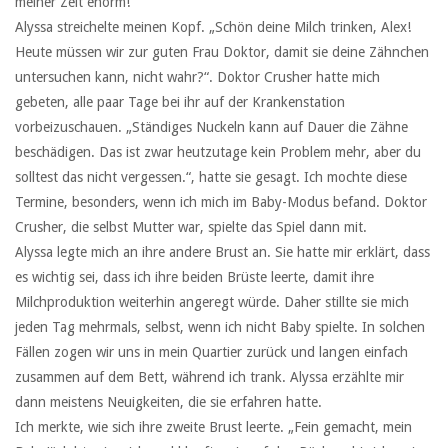
meiner Zeit enorm!
Alyssa streichelte meinen Kopf. „Schön deine Milch trinken, Alex!
Heute müssen wir zur guten Frau Doktor, damit sie deine Zähnchen
untersuchen kann, nicht wahr?“. Doktor Crusher hatte mich
gebeten, alle paar Tage bei ihr auf der Krankenstation
vorbeizuschauen. „Ständiges Nuckeln kann auf Dauer die Zähne
beschädigen. Das ist zwar heutzutage kein Problem mehr, aber du
solltest das nicht vergessen.“, hatte sie gesagt. Ich mochte diese
Termine, besonders, wenn ich mich im Baby-Modus befand. Doktor
Crusher, die selbst Mutter war, spielte das Spiel dann mit.
Alyssa legte mich an ihre andere Brust an. Sie hatte mir erklärt, dass
es wichtig sei, dass ich ihre beiden Brüste leerte, damit ihre
Milchproduktion weiterhin angeregt würde. Daher stillte sie mich
jeden Tag mehrmals, selbst, wenn ich nicht Baby spielte. In solchen
Fällen zogen wir uns in mein Quartier zurück und langen einfach
zusammen auf dem Bett, während ich trank. Alyssa erzählte mir
dann meistens Neuigkeiten, die sie erfahren hatte.
Ich merkte, wie sich ihre zweite Brust leerte. „Fein gemacht, mein