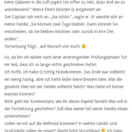
keine Galaxien in die Luft jagen! Um offen zu sein, dazu sind sie zu
unbedeutend.“ Meine Eltern blickten Q entgeistert an.
Der Captain sah mich an. „Na schön.“, sagte er. Er wandte sich an
meine Familie „Sie können zwei Tage bleiben. Dann können Sie
entscheiden, ob Sie bleiben möchten oder zurück in ihre Zeit
wollen.“…
Fortsetzung folgt…auf Wunsch von euch!
So, da bin ich wieder nach einer anstrengenden Prüfungsphase! Tut
mir leid, dass ich so lange nichts geschrieben hatte!
Ich hoffe, ich habe Q richtig hinbekommen. Das Ende war vielleicht
ein wenig hastig, aber ich hatte leider keine bessere Idee. War die
gesamte Idee mit der Familie vielleicht falsch? Was hätte ich besser
machen können?
Bitte gebt mir Kommentare, wie ihr dieses Kapitel fandet! Was soll in
der Fortsetzung geschehen? Soll Alex weiter mit seiner Familie etwas
unternehmen?
Sollen sie mit auf die Weltreise kommen? in welche Länder und
Großstädte sollen sie reisen? Macht bitte Vorschläge!
Ich habe