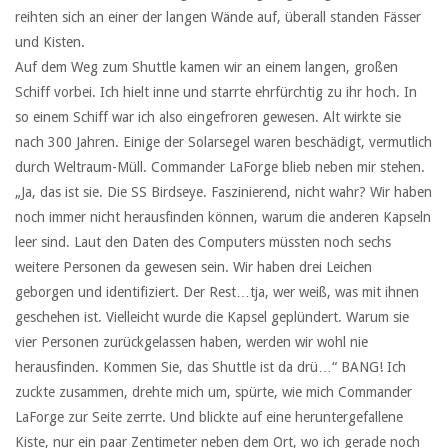
reihten sich an einer der langen Wände auf, überall standen Fässer
und Kisten.
Auf dem Weg zum Shuttle kamen wir an einem langen, großen
Schiff vorbei. Ich hielt inne und starrte ehrfürchtig zu ihr hoch. In
so einem Schiff war ich also eingefroren gewesen. Alt wirkte sie
nach 300 Jahren. Einige der Solarsegel waren beschädigt, vermutlich
durch Weltraum-Müll. Commander LaForge blieb neben mir stehen.
„Ja, das ist sie. Die SS Birdseye. Faszinierend, nicht wahr? Wir haben
noch immer nicht herausfinden können, warum die anderen Kapseln
leer sind. Laut den Daten des Computers müssten noch sechs
weitere Personen da gewesen sein. Wir haben drei Leichen
geborgen und identifiziert. Der Rest…tja, wer weiß, was mit ihnen
geschehen ist. Vielleicht wurde die Kapsel geplündert. Warum sie
vier Personen zurückgelassen haben, werden wir wohl nie
herausfinden. Kommen Sie, das Shuttle ist da drü…“ BANG! Ich
zuckte zusammen, drehte mich um, spürte, wie mich Commander
LaForge zur Seite zerrte. Und blickte auf eine heruntergefallene
Kiste, nur ein paar Zentimeter neben dem Ort, wo ich gerade noch