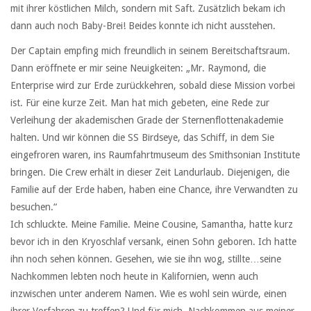
mit ihrer köstlichen Milch, sondern mit Saft. Zusätzlich bekam ich
dann auch noch Baby-Brei! Beides konnte ich nicht ausstehen.
Der Captain empfing mich freundlich in seinem Bereitschaftsraum.
Dann eröffnete er mir seine Neuigkeiten: „Mr. Raymond, die
Enterprise wird zur Erde zurückkehren, sobald diese Mission vorbei
ist. Für eine kurze Zeit. Man hat mich gebeten, eine Rede zur
Verleihung der akademischen Grade der Sternenflottenakademie
halten. Und wir können die SS Birdseye, das Schiff, in dem Sie
eingefroren waren, ins Raumfahrtmuseum des Smithsonian Institute
bringen. Die Crew erhält in dieser Zeit Landurlaub. Diejenigen, die
Familie auf der Erde haben, haben eine Chance, ihre Verwandten zu
besuchen.“
Ich schluckte. Meine Familie. Meine Cousine, Samantha, hatte kurz
bevor ich in den Kryoschlaf versank, einen Sohn geboren. Ich hatte
ihn noch sehen können. Gesehen, wie sie ihn wog, stillte…seine
Nachkommen lebten noch heute in Kalifornien, wenn auch
inzwischen unter anderem Namen. Wie es wohl sein würde, einen
ihrer Vorfahren zu treffen? Und für mich, Nachkommen aus meiner