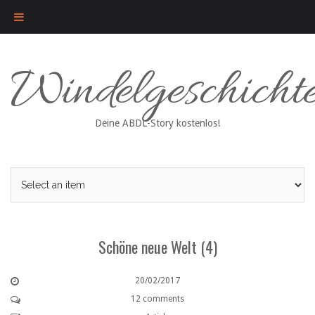
Skip
Windelgeschicht
to
content
Deine ABDL-Story kostenlos!
Schöne neue Welt (4)
20/02/2017
12 comments