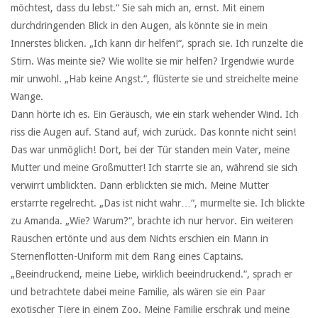
möchtest, dass du lebst.“ Sie sah mich an, ernst. Mit einem
durchdringenden Blick in den Augen, als könnte sie in mein
Innerstes blicken. „Ich kann dir helfen!“, sprach sie. Ich runzelte die
Stirn. Was meinte sie? Wie wollte sie mir helfen? Irgendwie wurde
mir unwohl. „Hab keine Angst.“, flüsterte sie und streichelte meine
Wange.
Dann hörte ich es. Ein Geräusch, wie ein stark wehender Wind. Ich
riss die Augen auf. Stand auf, wich zurück. Das konnte nicht sein!
Das war unmöglich! Dort, bei der Tür standen mein Vater, meine
Mutter und meine Großmutter! Ich starrte sie an, während sie sich
verwirrt umblickten. Dann erblickten sie mich. Meine Mutter
erstarrte regelrecht. „Das ist nicht wahr…“, murmelte sie. Ich blickte
zu Amanda. „Wie? Warum?“, brachte ich nur hervor. Ein weiteren
Rauschen ertönte und aus dem Nichts erschien ein Mann in
Sternenflotten-Uniform mit dem Rang eines Captains.
„Beeindruckend, meine Liebe, wirklich beeindruckend.“, sprach er
und betrachtete dabei meine Familie, als wären sie ein Paar
exotischer Tiere in einem Zoo. Meine Familie erschrak und meine