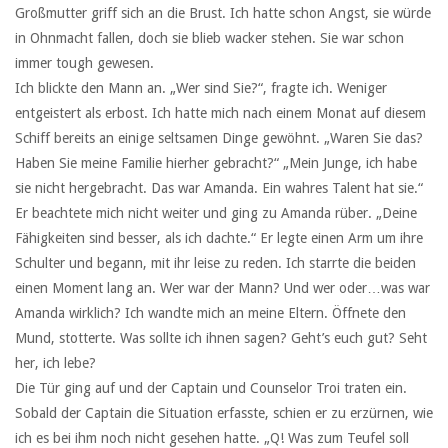
Großmutter griff sich an die Brust. Ich hatte schon Angst, sie würde
in Ohnmacht fallen, doch sie blieb wacker stehen. Sie war schon
immer tough gewesen.
Ich blickte den Mann an. „Wer sind Sie?“, fragte ich. Weniger
entgeistert als erbost. Ich hatte mich nach einem Monat auf diesem
Schiff bereits an einige seltsamen Dinge gewöhnt. „Waren Sie das?
Haben Sie meine Familie hierher gebracht?“ „Mein Junge, ich habe
sie nicht hergebracht. Das war Amanda. Ein wahres Talent hat sie.“
Er beachtete mich nicht weiter und ging zu Amanda rüber. „Deine
Fähigkeiten sind besser, als ich dachte.“ Er legte einen Arm um ihre
Schulter und begann, mit ihr leise zu reden. Ich starrte die beiden
einen Moment lang an. Wer war der Mann? Und wer oder…was war
Amanda wirklich? Ich wandte mich an meine Eltern. Öffnete den
Mund, stotterte. Was sollte ich ihnen sagen? Geht’s euch gut? Seht
her, ich lebe?
Die Tür ging auf und der Captain und Counselor Troi traten ein.
Sobald der Captain die Situation erfasste, schien er zu erzürnen, wie
ich es bei ihm noch nicht gesehen hatte. „Q! Was zum Teufel soll