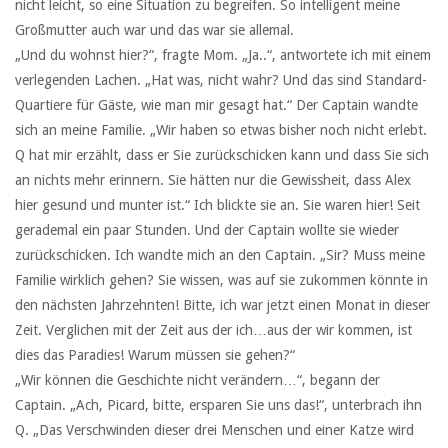
nicht leicht, so eine Situation zu begreifen. So intelligent meine
Großmutter auch war und das war sie allemal.
„Und du wohnst hier?“, fragte Mom. „Ja..“, antwortete ich mit einem
verlegenden Lachen. „Hat was, nicht wahr? Und das sind Standard-
Quartiere für Gäste, wie man mir gesagt hat.“ Der Captain wandte
sich an meine Familie. „Wir haben so etwas bisher noch nicht erlebt.
Q hat mir erzählt, dass er Sie zurückschicken kann und dass Sie sich
an nichts mehr erinnern. Sie hätten nur die Gewissheit, dass Alex
hier gesund und munter ist.“ Ich blickte sie an. Sie waren hier! Seit
gerademal ein paar Stunden. Und der Captain wollte sie wieder
zurückschicken. Ich wandte mich an den Captain. „Sir? Muss meine
Familie wirklich gehen? Sie wissen, was auf sie zukommen könnte in
den nächsten Jahrzehnten! Bitte, ich war jetzt einen Monat in dieser
Zeit. Verglichen mit der Zeit aus der ich…aus der wir kommen, ist
dies das Paradies! Warum müssen sie gehen?“
„Wir können die Geschichte nicht verändern…“, begann der
Captain. „Ach, Picard, bitte, ersparen Sie uns das!“, unterbrach ihn
Q. „Das Verschwinden dieser drei Menschen und einer Katze wird