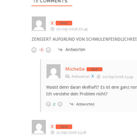
16
COMMENTS
X
Gast
20/09/2016 20:45
ZENSIERT AUFGRUND VON SCHWULENFEINDLICHKEI
Antworten
-6
Michelle
Gast
X
Antwort an
20/09/2016 23:45
Wasist denn daran ekelhaft? Es ist eine ganz no
Ich verstehe dein Problem nicht?
Antworten
2
X
Gast
21/09/2016 03:18