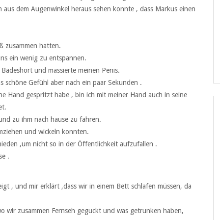
 ich aus dem Augenwinkel heraus sehen konnte , dass Markus einen
aß zusammen hatten.
uns ein wenig zu entspannen.
ine Badeshort und massierte meinen Penis.
as schöne Gefühl aber nach ein paar Sekunden .
 Hand gespritzt habe , bin ich mit meiner Hand auch in seine
et.
und zu ihm nach hause zu fahren.
umziehen und wickeln konnten.
eden ,um nicht so in der Öffentlichkeit aufzufallen .
e .
gt , und mir erklärt ,dass wir in einem Bett schlafen müssen, da
, wo wir zusammen Fernseh geguckt und was getrunken haben,