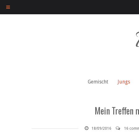
Skip
to
content
Gemischt
Jungs
Mein Treffen 
18/09/2016
16 comm