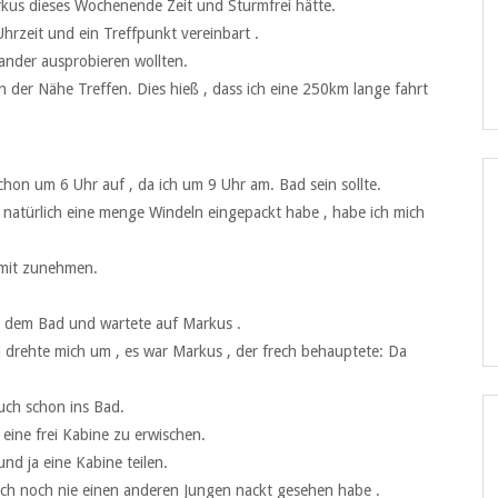
arkus dieses Wochenende Zeit und Sturmfrei hätte.
 Uhrzeit und ein Treffpunkt vereinbart .
ander ausprobieren wollten.
in der Nähe Treffen. Dies hieß , dass ich eine 250km lange fahrt
schon um 6 Uhr auf , da ich um 9 Uhr am. Bad sein sollte.
 natürlich eine menge Windeln eingepackt habe , habe ich mich
 mit zunehmen.
or dem Bad und wartete auf Markus .
ch drehte mich um , es war Markus , der frech behauptete: Da
uch schon ins Bad.
eine frei Kabine zu erwischen.
nd ja eine Kabine teilen.
 ich noch nie einen anderen Jungen nackt gesehen habe .