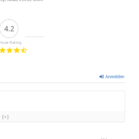
4.2
rticle Rating
Anmelden
[+]