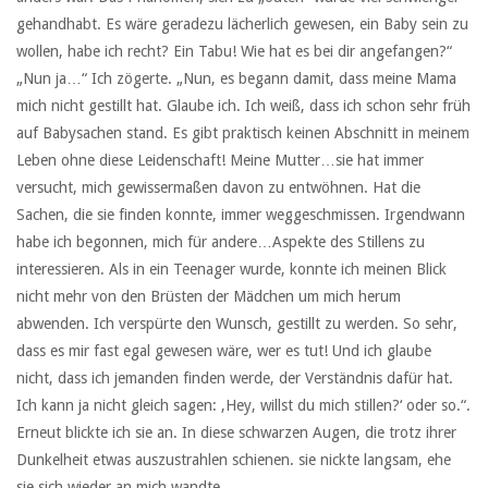
gehandhabt. Es wäre geradezu lächerlich gewesen, ein Baby sein zu
wollen, habe ich recht? Ein Tabu! Wie hat es bei dir angefangen?“
„Nun ja…“ Ich zögerte. „Nun, es begann damit, dass meine Mama
mich nicht gestillt hat. Glaube ich. Ich weiß, dass ich schon sehr früh
auf Babysachen stand. Es gibt praktisch keinen Abschnitt in meinem
Leben ohne diese Leidenschaft! Meine Mutter…sie hat immer
versucht, mich gewissermaßen davon zu entwöhnen. Hat die
Sachen, die sie finden konnte, immer weggeschmissen. Irgendwann
habe ich begonnen, mich für andere…Aspekte des Stillens zu
interessieren. Als in ein Teenager wurde, konnte ich meinen Blick
nicht mehr von den Brüsten der Mädchen um mich herum
abwenden. Ich verspürte den Wunsch, gestillt zu werden. So sehr,
dass es mir fast egal gewesen wäre, wer es tut! Und ich glaube
nicht, dass ich jemanden finden werde, der Verständnis dafür hat.
Ich kann ja nicht gleich sagen: ‚Hey, willst du mich stillen?‘ oder so.“.
Erneut blickte ich sie an. In diese schwarzen Augen, die trotz ihrer
Dunkelheit etwas auszustrahlen schienen. sie nickte langsam, ehe
sie sich wieder an mich wandte.