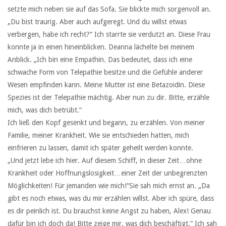
setzte mich neben sie auf das Sofa. Sie blickte mich sorgenvoll an.
„Du bist traurig. Aber auch aufgeregt. Und du willst etwas
verbergen, habe ich recht?“ Ich starrte sie verdutzt an. Diese Frau
konnte ja in einen hineinblicken. Deanna lächelte bei meinem
Anblick. „Ich bin eine Empathin. Das bedeutet, dass ich eine
schwache Form von Telepathie besitze und die Gefühle anderer
Wesen empfinden kann. Meine Mutter ist eine Betazoidin. Diese
Spezies ist der Telepathie mächtig. Aber nun zu dir. Bitte, erzähle
mich, was dich betrübt.“
Ich ließ den Kopf gesenkt und begann, zu erzählen. Von meiner
Familie, meiner Krankheit. Wie sie entschieden hatten, mich
einfrieren zu lassen, damit ich später geheilt werden konnte.
„Und jetzt lebe ich hier. Auf diesem Schiff, in dieser Zeit…ohne
Krankheit oder Hoffnungslosigkeit…einer Zeit der unbegrenzten
Möglichkeiten! Für jemanden wie mich!“Sie sah mich ernst an. „Da
gibt es noch etwas, was du mir erzählen willst. Aber ich spüre, dass
es dir peinlich ist. Du brauchst keine Angst zu haben, Alex! Genau
dafür bin ich doch da! Bitte zeige mir, was dich beschäftigt.“ Ich sah