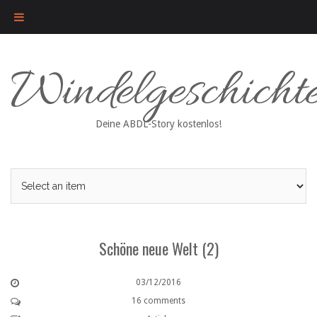
Skip
Windelgeschicht
to
content
Deine ABDL-Story kostenlos!
Schöne neue Welt (2)
03/12/2016
16 comments