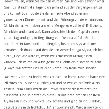
jedoch freuen, wenn Sie bleiben würden. Sie sind kein gewöhnlicher
Gast. Es ist nicht alle Tage, dass jemand aus der Vergangenheit zu
uns kommt! Ich möchte Sie daher heute Abend zu einem
gemeinsamen Dinner mit mir und den Führungsoffizieren einladen.
Ich bin sicher, wir haben uns eine Menge zu erzählen!“ Er lächelte.
Ich nickte und stand auf. Dann wünschte ich dem Captain einen
guten Tag und ging in Begleitung von Deanna auf die Brücke
zurück. Mein Kommunikator klingelte, bevor ich Alyssas Stimme
vernahm. Ich drückte auf den kleinen Anstecker. „Ja Alyssa, ich bin
hier.“ „Hey! Wie wäre es, wenn wir gemeinsam Mittag essen
würden? Ich würde dir auch gerne das Schiff ein bisschen zeigen!“
„Okay“ „Wir treffen uns im Zehn Vorne. Ich freue mich schon!“
Das zehn Vorne zu finden war gar nicht so leicht. Deanna hatte ihre
Pflichten als Couselor zu erledigen und so war ich auf mich allein
gestellt. Zum Glück waren die Crewmitglieder allesamt nett und
hilfsbereit. Und so betrat ich diese Bar mit ihren großen Fenstern.
Alyssa sah mich und winkte. Ich lächelte und ging zu ihr. „Hallo!“,
begrüßte sie mich fröhlich. „Hi!“, antwortete ich. Wieder merkte ich,