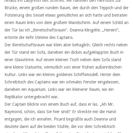
hinaus ins Labyrinth des Schiffes. Wir nahmen den Fahrstuhl zur
Brücke, einem großen runden Raum, der durch den Teppich und die
Polsterung des Sessel etwas gemütliches an sich hatte und betraten
einen Raum links von dem großem Wandschirm. Auf einem Schild an
der Tür las ich „Bereitschaftsraum“. Deanna klingelte. „Herein!“,
ertönte die tiefe Stimme des Captains.
Der Bereitschaftsraum war klein aber behaglich. Gleich rechts neben
der Tür stand ein Sofa, daneben ein dickes aufgeklapptes Buch in
einer Glasvitrine. Auf einem kleinen Tisch neben dem Sofa stand
eine kleine Statuette, vermutlich von einer frühen außerirdischen
Kultur. Links war ein kleines goldenes Schiffsmodell. Hinter dem
Schreibtisch des Captains war ein schmales Fenster eingelassen,
daneben ein Aquarium. Links war ein kleinerer Raum, wo ein
Replikator untergebracht war.
Der Captain blickte von einem Buch auf, dass er las. „Ah Mr.
Raymond, schön, dass Sie hier sind!“ Er streckte mir die Hand
entgegen, die ich annahm. Picard begrüßte auch Deanna und
deutete dann auf die beiden Stühle, die vor dem Schreibtisch