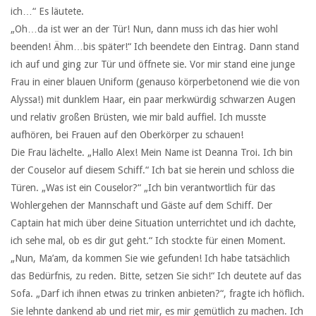
ich…“ Es läutete.
„Oh…da ist wer an der Tür! Nun, dann muss ich das hier wohl
beenden! Ähm…bis später!“ Ich beendete den Eintrag. Dann stand
ich auf und ging zur Tür und öffnete sie. Vor mir stand eine junge
Frau in einer blauen Uniform (genauso körperbetonend wie die von
Alyssa!) mit dunklem Haar, ein paar merkwürdig schwarzen Augen
und relativ großen Brüsten, wie mir bald auffiel. Ich musste
aufhören, bei Frauen auf den Oberkörper zu schauen!
Die Frau lächelte. „Hallo Alex! Mein Name ist Deanna Troi. Ich bin
der Couselor auf diesem Schiff.“ Ich bat sie herein und schloss die
Türen. „Was ist ein Couselor?“ „Ich bin verantwortlich für das
Wohlergehen der Mannschaft und Gäste auf dem Schiff. Der
Captain hat mich über deine Situation unterrichtet und ich dachte,
ich sehe mal, ob es dir gut geht.“ Ich stockte für einen Moment.
„Nun, Ma’am, da kommen Sie wie gefunden! Ich habe tatsächlich
das Bedürfnis, zu reden. Bitte, setzen Sie sich!“ Ich deutete auf das
Sofa. „Darf ich ihnen etwas zu trinken anbieten?“, fragte ich höflich.
Sie lehnte dankend ab und riet mir, es mir gemütlich zu machen. Ich