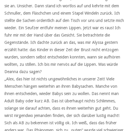
sie an. Unsicher. Dann stand ich wortlos auf und kehrte mit dem
Schnuller, dem Fläschchen und einem Stapel Windeln zurück. Ich
stellte die Sachen ordentlich auf den Tisch vor uns und setzte mich
wieder. Ein Seufzer entfuhr meinen Lippen. Jetzt war es raus! Ich
fuhr mir mit der Hand über das Gesicht. Sie betrachtete die
Gegenstände. Ich dachte zurück an das, was mir Alyssa gestern
erzählt hatte: das Kinder in dieser Zeit der Brust nicht entzogen
wurden, sondern selbst entscheiden konnten, wann sie aufhören
wollten, zu stillen. Ich bis mir nervös auf die Lippen. Was würde
Deanna dazu sagen?
„Alex, das hier ist nichts ungewöhnliches in unserer Zeit! Viele
Menschen hängen weiterhin an ihren Babysachen. Manche von
ihnen entscheiden, wieder Babys sein zu wollen. Das nennt man
Adult Baby oder kurz AB. Das ist überhaupt nichts Schlimmes,
solange sie darauf achten, dass es ihnen weiterhin gut geht. Du
wirst nirgendwo jemanden finden, der sich darüber lustig macht!
Sich als AB zu bekennen ist völlig ok. Ich weiß, dass das früher
anders war. Das Phänomen, sich zu „outen“ wurde viel schwieriger