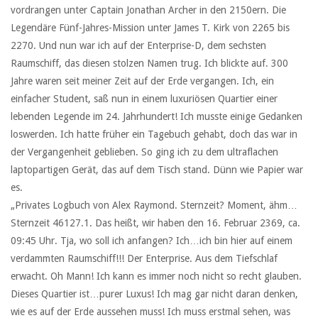
vordrangen unter Captain Jonathan Archer in den 2150ern. Die
Legendäre Fünf-Jahres-Mission unter James T. Kirk von 2265 bis
2270. Und nun war ich auf der Enterprise-D, dem sechsten
Raumschiff, das diesen stolzen Namen trug. Ich blickte auf. 300
Jahre waren seit meiner Zeit auf der Erde vergangen. Ich, ein
einfacher Student, saß nun in einem luxuriösen Quartier einer
lebenden Legende im 24. Jahrhundert! Ich musste einige Gedanken
loswerden. Ich hatte früher ein Tagebuch gehabt, doch das war in
der Vergangenheit geblieben. So ging ich zu dem ultraflachen
laptopartigen Gerät, das auf dem Tisch stand. Dünn wie Papier war
es.
„Privates Logbuch von Alex Raymond. Sternzeit? Moment, ähm…
Sternzeit 46127.1. Das heißt, wir haben den 16. Februar 2369, ca.
09:45 Uhr. Tja, wo soll ich anfangen? Ich…ich bin hier auf einem
verdammten Raumschiff!!! Der Enterprise. Aus dem Tiefschlaf
erwacht. Oh Mann! Ich kann es immer noch nicht so recht glauben.
Dieses Quartier ist…purer Luxus! Ich mag gar nicht daran denken,
wie es auf der Erde aussehen muss! Ich muss erstmal sehen, was