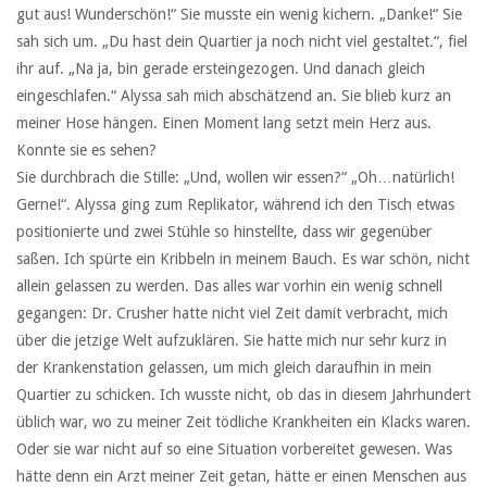
gut aus! Wunderschön!“ Sie musste ein wenig kichern. „Danke!“ Sie
sah sich um. „Du hast dein Quartier ja noch nicht viel gestaltet.“, fiel
ihr auf. „Na ja, bin gerade ersteingezogen. Und danach gleich
eingeschlafen.“ Alyssa sah mich abschätzend an. Sie blieb kurz an
meiner Hose hängen. Einen Moment lang setzt mein Herz aus.
Konnte sie es sehen?
Sie durchbrach die Stille: „Und, wollen wir essen?“ „Oh…natürlich!
Gerne!“. Alyssa ging zum Replikator, während ich den Tisch etwas
positionierte und zwei Stühle so hinstellte, dass wir gegenüber
saßen. Ich spürte ein Kribbeln in meinem Bauch. Es war schön, nicht
allein gelassen zu werden. Das alles war vorhin ein wenig schnell
gegangen: Dr. Crusher hatte nicht viel Zeit damit verbracht, mich
über die jetzige Welt aufzuklären. Sie hatte mich nur sehr kurz in
der Krankenstation gelassen, um mich gleich daraufhin in mein
Quartier zu schicken. Ich wusste nicht, ob das in diesem Jahrhundert
üblich war, wo zu meiner Zeit tödliche Krankheiten ein Klacks waren.
Oder sie war nicht auf so eine Situation vorbereitet gewesen. Was
hätte denn ein Arzt meiner Zeit getan, hätte er einen Menschen aus