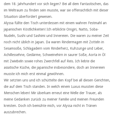
dem 18. Jahrhundert vor sich liegen? Bei all dem Fantastischen, das
im Weltraum zu finden sein musste, war sie offensichtlich mit dieser
Situation überfordert gewesen.
Alyssa füllte den Tisch unterdessen mit einem wahren Festmahl an
japanischen Köstlichkeiten! Ich erblickte Onigiri, Nattō, Soba-
Nudeln, Sushi und Sashimi und Innereien. Die waren zu meiner Zeit
noch nicht üblich in Japan. Da waren Rindermagen mit Zotteln in
Sesamsoße, Schlagadern vom Rinderherz, Kuhzunge und Leber,
Achillessehne, Gedärme, Schweinehirn in saurer Soße, Aorta in Öl
mit Zwiebeln sowie rohes Zwerchfell auf Reis. Ich liebte die
asiatische Küche, die japanische insbesondere, doch an Innereien
musste ich mich erst einmal gewöhnen.
Wir setzten uns und ich schüttelte den Kopf bei all diesen Gerichten,
die auf dem Tisch standen. In welch einem Luxus mussten diese
Menschen leben! Mir überkam erneut eine Welle der Trauer, als
meine Gedanken zurück zu meiner Familie und meinen Freunden
kreisten. Doch ich bemühte mich, vor Alyssa nicht in Tränen
auszubrechen.