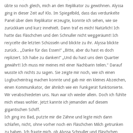
übte so noch gleich, mich an den Replikator zu gewöhnen. Alyssa
ging in dieser Zeit auf Klo. Im Spiegelbild, dass das verdunkelte
Panel über dem Replikator erzeugte, konnte ich sehen, wie sie
zurückkam und kurz innehielt. Dann traf es mich! Natürlich! Ich
hatte das Fläschchen und den Schnuller nicht weggeräumt! Ich
recycelte die letzten Schüsseln und blickte zu ihr. Alyssa blickte
zurück.. „Danke für das Essen!“ „Bitte, aber du hast es doch
repliziert. Ich habe zu danken!“ „Und du hast uns dein Quartier
gewährt! Ich muss mir meines mit einer Nachbarin teilen.“ Darauf
wusste ich nichts zu sagen. Sie zeigte mir noch, wie ich einen
Logbucheintrag machen konnte und gab mir ein kleines Abzeichen,
einen Kommunikator, der ähnlich wie ein Funkgerät funktionierte.
Wir verabschiedeten uns. Nun war ich wieder allein. Doch ich fühlte
mich etwas wohler. Jetzt kannte ich jemanden auf diesem
gigantischen Schiff.
Ich ging ins Bad, putzte mir die Zähne und legte mich dann
schlafen, nicht, ohne vorher noch ein Fläschchen Milch getrunken
zu haben. Ich fragte mich, ob Alyssa Schnuller und Fläschchen