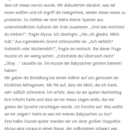
dass ich etwas nervös wurde. Wir diskutierten darüber, was wir
essen wollten und ich ergriff die Gelegenheit, wieder etwas neues zu
probieren. So stellten wir eine Reihe kleiner Speisen aus
unterschiedlichen Kulturen der Erde zusammen. „Und was möchtest
du trinken?“, fragte Alyssa. Ich überlegte. „Hm..ich glaube, Milch.
Kalt.“ Aus irgendeinem Grund schmunzelte sie. „Ach wirklich?
Kuhmilch oder Muttermilch?“, fragte sie neckisch. Bei dieser Frage
musste ich ein wenig lachen. „Entscheide du! Überrasch mich!“
„Okay…“ säuselte sie. Sie musste die Babysachen gestern bemerkt
haben!
Wir gaben die Bestellung bei einem Kellner auf uns genossen ein
köstliches Mittagessen. Mir fiel auf, dass die Milch, die ich trank,
sehr süßlich schmeckte. Ich erfuhr, dass sie am späten Nachmittag
ihre Schicht hatte und dass sie mir etwas zeigen wolle, das mir
gewiss die Sprache verschlagen würde. Ich horchte auf. Was wollte
sie mir zeigen? Hatte es was mit meinen Babysachen zu tun?
Eine halbe Stunde später standen wir vor einer großen Doppeltür.
Alyssa ging voraus in einen Raum, der vollkommen schwarz war.