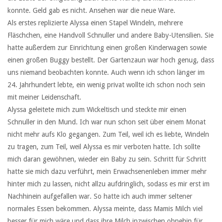
konnte. Geld gab es nicht. Ansehen war die neue Ware.
Als erstes replizierte Alyssa einen Stapel Windeln, mehrere
Fläschchen, eine Handvoll Schnuller und andere Baby-Utensilien. Sie
hatte außerdem zur Einrichtung einen großen Kinderwagen sowie
einen großen Buggy bestellt. Der Gartenzaun war hoch genug, dass
uns niemand beobachten konnte. Auch wenn ich schon länger im
24. Jahrhundert lebte, ein wenig privat wollte ich schon noch sein
mit meiner Leidenschaft.
Alyssa geleitete mich zum Wickeltisch und steckte mir einen
Schnuller in den Mund. Ich war nun schon seit über einem Monat
nicht mehr aufs Klo gegangen. Zum Teil, weil ich es liebte, Windeln
zu tragen, zum Teil, weil Alyssa es mir verboten hatte. Ich sollte
mich daran gewöhnen, wieder ein Baby zu sein. Schritt für Schritt
hatte sie mich dazu verführt, mein Erwachsenenleben immer mehr
hinter mich zu lassen, nicht allzu aufdringlich, sodass es mir erst im
Nachhinein aufgefallen war. So hatte ich auch immer seltener
normales Essen bekommen. Alyssa meinte, dass Mamis Milch viel
besser für mich wäre und dass ihre Milch inzwischen ohnehin für