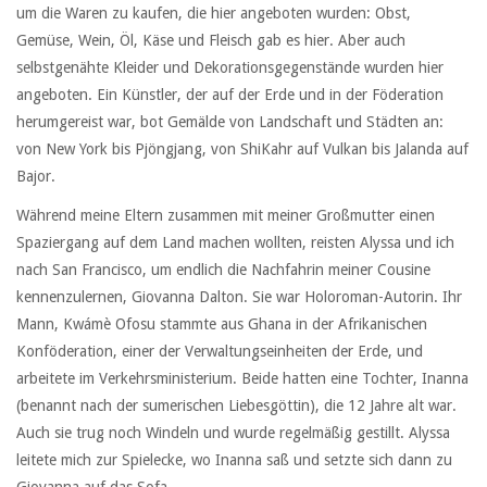
um die Waren zu kaufen, die hier angeboten wurden: Obst,
Gemüse, Wein, Öl, Käse und Fleisch gab es hier. Aber auch
selbstgenähte Kleider und Dekorationsgegenstände wurden hier
angeboten. Ein Künstler, der auf der Erde und in der Föderation
herumgereist war, bot Gemälde von Landschaft und Städten an:
von New York bis Pjöngjang, von ShiKahr auf Vulkan bis Jalanda auf
Bajor.
Während meine Eltern zusammen mit meiner Großmutter einen
Spaziergang auf dem Land machen wollten, reisten Alyssa und ich
nach San Francisco, um endlich die Nachfahrin meiner Cousine
kennenzulernen, Giovanna Dalton. Sie war Holoroman-Autorin. Ihr
Mann, Kwámè Ofosu stammte aus Ghana in der Afrikanischen
Konföderation, einer der Verwaltungseinheiten der Erde, und
arbeitete im Verkehrsministerium. Beide hatten eine Tochter, Inanna
(benannt nach der sumerischen Liebesgöttin), die 12 Jahre alt war.
Auch sie trug noch Windeln und wurde regelmäßig gestillt. Alyssa
leitete mich zur Spielecke, wo Inanna saß und setzte sich dann zu
Giovanna auf das Sofa.