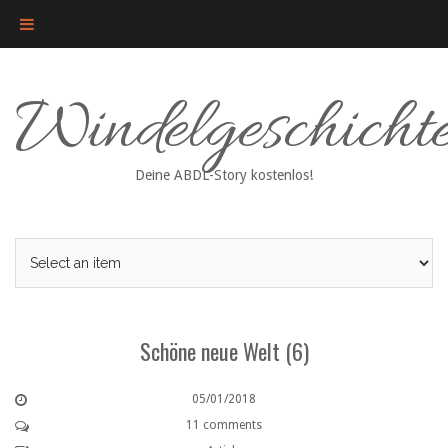
Skip
Windelgeschicht
to
content
Deine ABDL-Story kostenlos!
Schöne neue Welt (6)
05/01/2018
11 comments