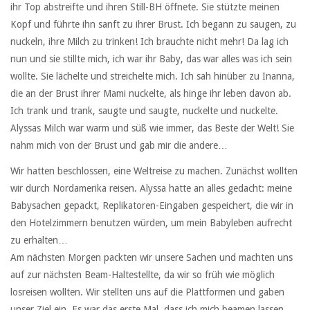
ihr Top abstreifte und ihren Still-BH öffnete. Sie stützte meinen
Kopf und führte ihn sanft zu ihrer Brust. Ich begann zu saugen, zu
nuckeln, ihre Milch zu trinken! Ich brauchte nicht mehr! Da lag ich
nun und sie stillte mich, ich war ihr Baby, das war alles was ich sein
wollte. Sie lächelte und streichelte mich. Ich sah hinüber zu Inanna,
die an der Brust ihrer Mami nuckelte, als hinge ihr leben davon ab.
Ich trank und trank, saugte und saugte, nuckelte und nuckelte.
Alyssas Milch war warm und süß wie immer, das Beste der Welt! Sie
nahm mich von der Brust und gab mir die andere…
Wir hatten beschlossen, eine Weltreise zu machen. Zunächst wollten
wir durch Nordamerika reisen. Alyssa hatte an alles gedacht: meine
Babysachen gepackt, Replikatoren-Eingaben gespeichert, die wir in
den Hotelzimmern benutzen würden, um mein Babyleben aufrecht
zu erhalten…
Am nächsten Morgen packten wir unsere Sachen und machten uns
auf zur nächsten Beam-Haltestellte, da wir so früh wie möglich
losreisen wollten. Wir stellten uns auf die Plattformen und gaben
unser Ziel ein. Es war das erste Mal, dass ich mich beamen lassen