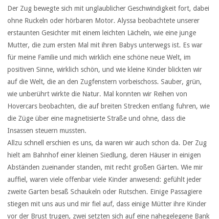
Der Zug bewegte sich mit unglaublicher Geschwindigkeit fort, dabei
ohne Ruckeln oder hörbaren Motor. Alyssa beobachtete unserer
erstaunten Gesichter mit einem leichten Lächeln, wie eine junge
Mutter, die zum ersten Mal mit ihren Babys unterwegs ist. Es war
für meine Familie und mich wirklich eine schöne neue Welt, im
positiven Sinne, wirklich schön, und wie kleine Kinder blickten wir
auf die Welt, die an den Zugfenstern vorbeischoss. Sauber, grün,
wie unberührt wirkte die Natur. Mal konnten wir Reihen von
Hovercars beobachten, die auf breiten Strecken entlang fuhren, wie
die Züge über eine magnetisierte Straße und ohne, dass die
Insassen steuern mussten.
Allzu schnell erschien es uns, da waren wir auch schon da. Der Zug
hielt am Bahnhof einer kleinen Siedlung, deren Häuser in einigen
Abständen zueinander standen, mit recht großen Gärten. Wie mir
auffiel, waren viele offenbar viele Kinder anwesend: gefühlt jeder
zweite Garten besaß Schaukeln oder Rutschen. Einige Passagiere
stiegen mit uns aus und mir fiel auf, dass einige Mütter ihre Kinder
vor der Brust trugen, zwei setzten sich auf eine nahegelegene Bank