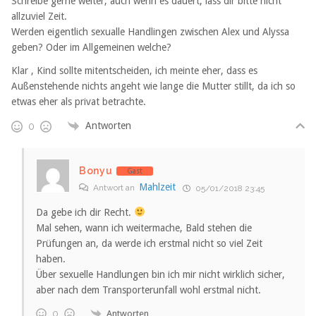
Schreibe gerne weiter, auch wenn es dauert, lass dir bitte nicht
allzuviel Zeit.
Werden eigentlich sexualle Handlingen zwischen Alex und Alyssa
geben? Oder im Allgemeinen welche?
Klar , Kind sollte mitentscheiden, ich meinte eher, dass es
Außenstehende nichts angeht wie lange die Mutter stillt, da ich so
etwas eher als privat betrachte.
Antworten
0
Bonyu
Gast
Mahlzeit
Antwort an
05/01/2018 23:45
Da gebe ich dir Recht.
Mal sehen, wann ich weitermache, Bald stehen die
Prüfungen an, da werde ich erstmal nicht so viel Zeit
haben.
Über sexuelle Handlungen bin ich mir nicht wirklich sicher,
aber nach dem Transporterunfall wohl erstmal nicht.
Antworten
0