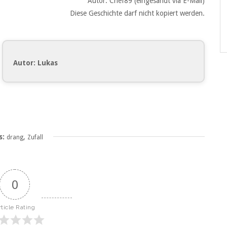
Autor: Chef89 (eingesandt via E-Mail)
Diese Geschichte darf nicht kopiert werden.
Autor: Lukas
s:
,
drang
Zufall
0
rticle Rating