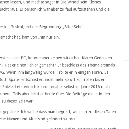
chen lassen, und machte sogar in Die Windel sein Kleines
 Nacht raus, Er persönlich war aber zu faul aufzustehen und die
er ins Gesicht, mit der Begründung „Bitte Sehr“
ngemacht hat, kam von Ihm nur ein.
e erstmals am PC, konnte aber keinen wirklichen Klaren Gedanken
ln? Hat er einen Fehler gemacht? Er beschloss das Thema erstmals
. Wenn ihm langweilig wurde, Trollte er in einigen Foren. Es
och Später entschied er, nicht mehr so oft zu Trollen bis er
 Spiele. Letztendlich kennt ihn aber selbst im Jahre 2016 noch
rinnern. Teils aber lacht er heute über Die Beiträge die er in den
 zu dieser Zeit war.
 Vorgeplänkel.Ich wollte dass man begreift, wie man zu diesen Taten
liche Namen und Alter sind geändert wurden.