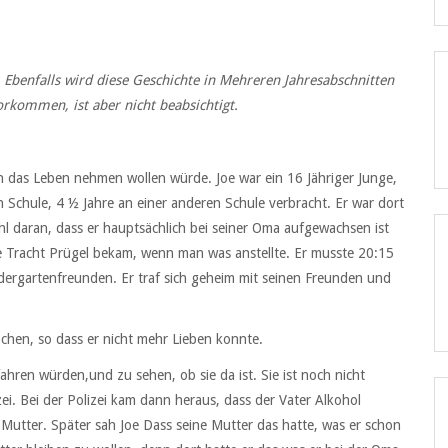
 Ebenfalls wird diese Geschichte in Mehreren Jahresabschnitten
orkommen, ist aber nicht beabsichtigt.
en das Leben nehmen wollen würde. Joe war ein 16 Jähriger Junge,
n Schule, 4 ½ Jahre an einer anderen Schule verbracht. Er war dort
hl daran, dass er hauptsächlich bei seiner Oma aufgewachsen ist
e Tracht Prügel bekam, wenn man was anstellte. Er musste 20:15
ergartenfreunden. Er traf sich geheim mit seinen Freunden und
ochen, so dass er nicht mehr Lieben konnte.
fahren würden,und zu sehen, ob sie da ist. Sie ist noch nicht
i. Bei der Polizei kam dann heraus, dass der Vater Alkohol
r Mutter. Später sah Joe Dass seine Mutter das hatte, was er schon