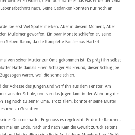
utter bleiben zu wollen, denn dort hatte er das was er bei der Oma
n Lebensabschnitt nach. Seine Gedanken konnten nur noch an
ürde Joe erst Viel Später merken. Aber in diesem Moment, Aber
 den Mülleimer geworfen. Ein paar Monate schliefen er, seine
den Selben Raum, da die Komplette Familie aus Hartz4
e mal von seiner Mutter zur Oma gekommen ist. Es prägt ihn selbst
utter Hatte damals Einen Schläger Als Freund, dieser Schlug Joe
 Zugezogen waren, weil die sonne schien.
nd der Adresse des Jungen,und warf Ihn aus dem Fenster. Am
am er aus der Schule, und sah das Jugendamt in der Wohnung der
n Tag noch zu seiner Oma. Trotz allem, konnte er seine Mutter
besuche zu Gestatten.
ei seiner Oma nie hatte. Er genoss es regelrecht. Er durfte Rauchen,
auch mal ein Ende. Nach und nach Kam die Gewalt zurück seitens
rdet und letztendlich seine Erste Ausbildung Abgebrochen. Wofür