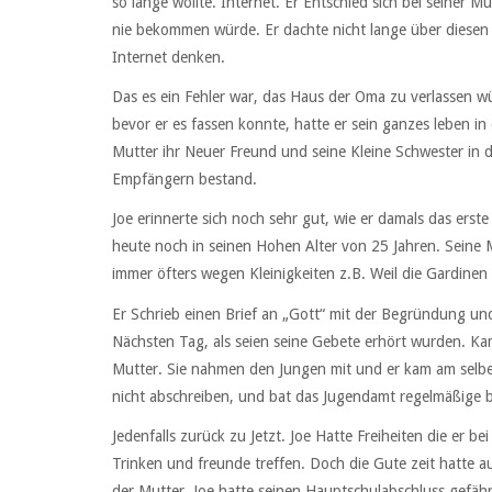
so lange wollte. Internet. Er Entschied sich bei seiner M
nie bekommen würde. Er dachte nicht lange über diese
Internet denken.
Das es ein Fehler war, das Haus der Oma zu verlassen w
bevor er es fassen konnte, hatte er sein ganzes leben in
Mutter ihr Neuer Freund und seine Kleine Schwester in 
Empfängern bestand.
Joe erinnerte sich noch sehr gut, wie er damals das erst
heute noch in seinen Hohen Alter von 25 Jahren. Seine M
immer öfters wegen Kleinigkeiten z.B. Weil die Gardinen
Er Schrieb einen Brief an „Gott“ mit der Begründung u
Nächsten Tag, als seien seine Gebete erhört wurden. K
Mutter. Sie nahmen den Jungen mit und er kam am selbe
nicht abschreiben, und bat das Jugendamt regelmäßige 
Jedenfalls zurück zu Jetzt. Joe Hatte Freiheiten die er b
Trinken und freunde treffen. Doch die Gute zeit hatte 
der Mutter. Joe hatte seinen Hauptschulabschluss gefäh