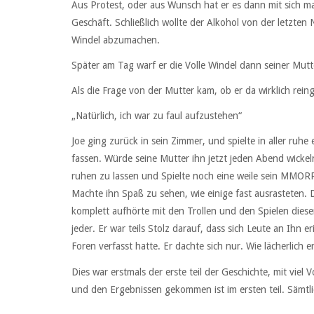
Aus Protest, oder aus Wunsch hat er es dann mit sich ma
Geschäft. Schließlich wollte der Alkohol von der letzten
Windel abzumachen.
Später am Tag warf er die Volle Windel dann seiner Mutt
Als die Frage von der Mutter kam, ob er da wirklich rei
„Natürlich, ich war zu faul aufzustehen“
Joe ging zurück in sein Zimmer, und spielte in aller ruh
fassen. Würde seine Mutter ihn jetzt jeden Abend wicke
ruhen zu lassen und Spielte noch eine weile sein MMORPG
Machte ihn Spaß zu sehen, wie einige fast ausrasteten. D
komplett aufhörte mit den Trollen und den Spielen dieser
jeder. Er war teils Stolz darauf, dass sich Leute an Ihn e
Foren verfasst hatte. Er dachte sich nur. Wie lächerlich er
Dies war erstmals der erste teil der Geschichte, mit viel
und den Ergebnissen gekommen ist im ersten teil. Sämt