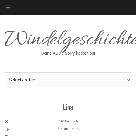
Skip
Windelgeschicht
to
content
Deine ABDL-Story kostenlos!
Lina
04/06/2024
6 comments