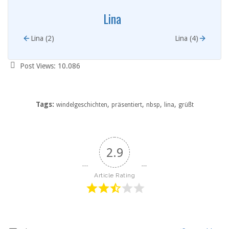
Lina
Lina (2)
Lina (4)
Post Views:
10.086
Tags:
,
,
,
,
windelgeschichten
präsentiert
nbsp
lina
grüßt
2.9
Article Rating