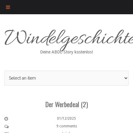
Skip
Windelgeschicht
to
content
Deine ABDL-Story kostenlos!
Der Werbedeal (2)
01/12/2025
9 comments