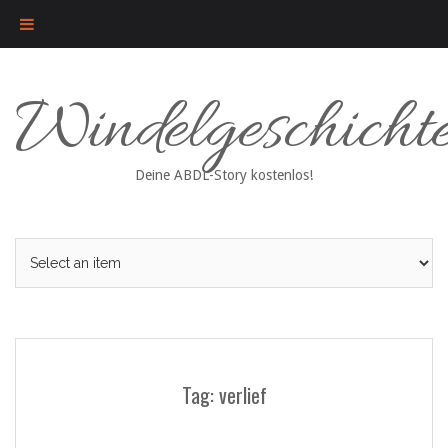
Skip
Windelgeschicht
to
content
Deine ABDL-Story kostenlos!
Tag: verlief