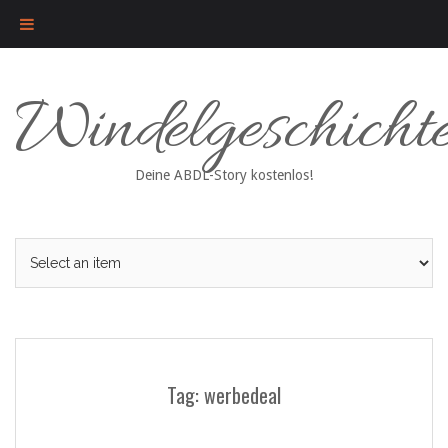
Skip
Windelgeschicht
to
content
Deine ABDL-Story kostenlos!
Tag: werbedeal