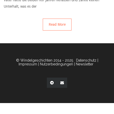
Vater hatte die beiden vor Jahren verlassen und zählte keinen
Unterhalt, was es der
Read More
© Windelgeschichten 2014 - 2025
Datenschutz
|
Impressum
|
Nutzerbedingungen
|
Newsletter