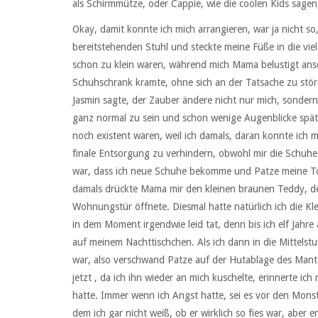
als Schirmmütze, oder Cappie, wie die coolen Kids sagen
Okay, damit konnte ich mich arrangieren, war ja nicht so,
bereitstehenden Stuhl und steckte meine Füße in die vi
schon zu klein waren, während mich Mama belustigt ans
Schuhschrank kramte, ohne sich an der Tatsache zu stör
Jasmin sagte, der Zauber ändere nicht nur mich, sonder
ganz normal zu sein und schon wenige Augenblicke späte
noch existent waren, weil ich damals, daran konnte ich 
finale Entsorgung zu verhindern, obwohl mir die Schuhe
war, dass ich neue Schuhe bekomme und Patze meine To
damals drückte Mama mir den kleinen braunen Teddy, der 
Wohnungstür öffnete. Diesmal hatte natürlich ich die Kl
in dem Moment irgendwie leid tat, denn bis ich elf Jahr
auf meinem Nachttischchen. Als ich dann in die Mittelst
war, also verschwand Patze auf der Hutablage des Mantels
jetzt , da ich ihn wieder an mich kuschelte, erinnerte i
hatte. Immer wenn ich Angst hatte, sei es vor den Mons
dem ich gar nicht weiß, ob er wirklich so fies war, aber 