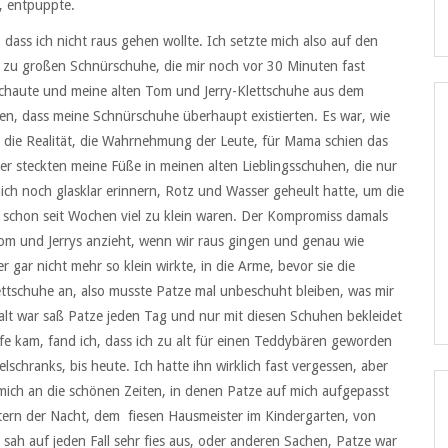
, entpuppte.
 dass ich nicht raus gehen wollte. Ich setzte mich also auf den
el zu großen Schnürschuhe, die mir noch vor 30 Minuten fast
chaute und meine alten Tom und Jerry-Klettschuhe aus dem
en, dass meine Schnürschuhe überhaupt existierten. Es war, wie
n die Realität, die Wahrnehmung der Leute, für Mama schien das
r steckten meine Füße in meinen alten Lieblingsschuhen, die nur
mich noch glasklar erinnern, Rotz und Wasser geheult hatte, um die
 schon seit Wochen viel zu klein waren. Der Kompromiss damals
m und Jerrys anzieht, wenn wir raus gingen und genau wie
gar nicht mehr so klein wirkte, in die Arme, bevor sie die
ettschuhe an, also musste Patze mal unbeschuht bleiben, was mir
e alt war saß Patze jeden Tag und nur mit diesen Schuhen bekleidet
ufe kam, fand ich, dass ich zu alt für einen Teddybären geworden
chranks, bis heute. Ich hatte ihn wirklich fast vergessen, aber
ch mich an die schönen Zeiten, in denen Patze auf mich aufgepasst
tern der Nacht, dem fiesen Hausmeister im Kindergarten, von
er sah auf jeden Fall sehr fies aus, oder anderen Sachen, Patze war