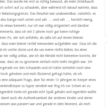
lein. Das wurde mir erst so richtig bewusst, als mein Unterbauch
ich sofort auf zu schaukeln, aber während ich darauf wartete, dass
hre Belastungsgrenze. Das Resultat war unabwendbar, natürlich, es
te also bange nach unten und sah …. und sah …. herzlich wenig,
te etwas bemerkt, nur ich war völlig entgeistert und darüber
rinnerte, dass ich mit 3 Jahren noch gar keine richtige
nen Po, der sich anfühlte, als säße ich auf einem kleinen
 dass mein kleiner Unfall niemandem aufgefallen war. Dass ich die
ich vorhin döste und die um meine Hüfte klebte, bis eben
r mir völlig unklar, wie ich die Windel nicht bemerken konnte, die
r war, dass sie zu ignorieren einfach nicht mehr möglich war. Ich
engerade vor den Schaukeln und ich hätte sicherlich noch eine
 hoch gehoben und mich flüsternd gefragt hätte, ob ich
ch eine adäquate Frage, aber für einen 13 Jährigen im Körper eines
Kleinkindkörper so hyper sensibel war fing ich vor Scham an zu
igentlich hatte ich gerade echt Spaß gehabt und eigentlich wollte
zog damit auch die Aufmerksamkeit der anderen Kinder und deren
u wissen was passiert war und gerade in dem Moment, als mich