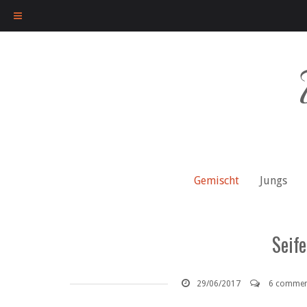
Skip
to
content
Gemischt
Jungs
Seife
29/06/2017
6 commen