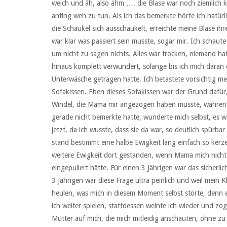
weich und äh, also ähm …. die Blase war noch ziemlich k
anfing weh zu tun. Als ich das bemerkte hörte ich natürl
die Schaukel sich ausschaukelt, erreichte meine Blase i
war klar was passiert sein musste, sogar mir. Ich schau
um nicht zu sagen nichts. Alles war trocken, niemand hat
hinaus komplett verwundert, solange bis ich mich daran e
Unterwäsche getragen hatte. Ich betastete vorsichtig mei
Sofakissen. Eben dieses Sofakissen war der Grund dafür,
Windel, die Mama mir angezogen haben musste, während 
gerade nicht bemerkte hatte, wunderte mich selbst, es wa
jetzt, da ich wusste, dass sie da war, so deutlich spürba
stand bestimmt eine halbe Ewigkeit lang einfach so kerz
weitere Ewigkeit dort gestanden, wenn Mama mich nicht
eingepullert hätte. Für einen 3 Jährigen war das sicherli
3 Jährigen war diese Frage ultra peinlich und weil mein 
heulen, was mich in diesem Moment selbst störte, denn e
ich weiter spielen, stattdessen weinte ich wieder und 
Mütter auf mich, die mich mitleidig anschauten, ohne z