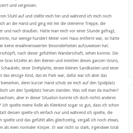
perrt und vergessen.
m Stuhl auf und stellte mich hin und während ich mich noch
h an die Hand und ging mit mir die steinerne Treppe, die
nter und nach draußen. Hätte man mich vor einer Stunde gefragt,
annte, nur wenige hundert Meter vom Haus entfernt war, so hätte
, der keine erwähnenswerten Besonderheiten aufzuweisen hat.
 erschöpft, nach dieser gefühlten Wanderschaft, sehen konnte. Die
e Gras kitzelte an den Beinen und inmitten dieses ganzen Grüns,
ei Schaukeln, einer Drehplatte, einem kleinen Sandkasten und einer
t das einzige Kind, das im Park war, dafür war ich aber das
u bemerken, denn kurzer Hand schob sie mich auf den Spielplatz
yclisch um den Spielplatz herum standen. Was soll man da machen?
wachsen, aber in dieser Situation konnte ich doch nichts anderes
 Ich spielte meine Rolle als Kleinkind sogar so gut, dass ich schon
tatt dessen spielte ich einfach nur und während ich spielte, die
spielte und das gefühlt alles gleichzeitig, vergaß ich noch etwas,
 als mein normaler Körper. Er war nicht so stark, irgendwie total