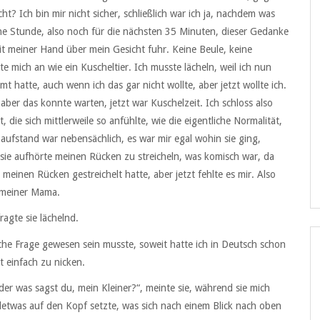
ht? Ich bin mir nicht sicher, schließlich war ich ja, nachdem was
eine Stunde, also noch für die nächsten 35 Minuten, dieser Gedanke
mit meiner Hand über mein Gesicht fuhr. Keine Beule, keine
e mich an wie ein Kuscheltier. Ich musste lächeln, weil ich nun
hatte, auch wenn ich das gar nicht wollte, aber jetzt wollte ich.
ber das konnte warten, jetzt war Kuschelzeit. Ich schloss also
e sich mittlerweile so anfühlte, wie die eigentliche Normalität,
 aufstand war nebensächlich, es war mir egal wohin sie ging,
e sie aufhörte meinen Rücken zu streicheln, was komisch war, da
meinen Rücken gestreichelt hatte, aber jetzt fehlte es mir. Also
t meiner Mama.
agte sie lächelnd.
ische Frage gewesen sein musste, soweit hatte ich in Deutsch schon
t einfach zu nicken.
der was sagst du, mein Kleiner?“, meinte sie, während sie mich
etwas auf den Kopf setzte, was sich nach einem Blick nach oben