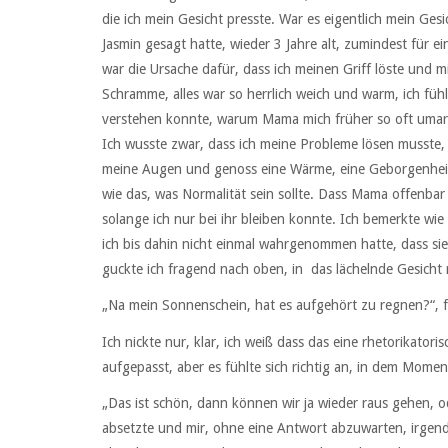
die ich mein Gesicht presste. War es eigentlich mein Gesic
Jasmin gesagt hatte, wieder 3 Jahre alt, zumindest für 
war die Ursache dafür, dass ich meinen Griff löste und 
Schramme, alles war so herrlich weich und warm, ich fühlt
verstehen konnte, warum Mama mich früher so oft umarmt 
Ich wusste zwar, dass ich meine Probleme lösen musste, a
meine Augen und genoss eine Wärme, eine Geborgenheit, di
wie das, was Normalität sein sollte. Dass Mama offenbar
solange ich nur bei ihr bleiben konnte. Ich bemerkte wi
ich bis dahin nicht einmal wahrgenommen hatte, dass sie 
guckte ich fragend nach oben, in das lächelnde Gesich
„Na mein Sonnenschein, hat es aufgehört zu regnen?“, fr
Ich nickte nur, klar, ich weiß dass das eine rhetorikator
aufgepasst, aber es fühlte sich richtig an, in dem Momen
„Das ist schön, dann können wir ja wieder raus gehen, o
absetzte und mir, ohne eine Antwort abzuwarten, irgend