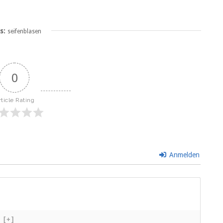
s:
seifenblasen
0
rticle Rating
Anmelden
[+]