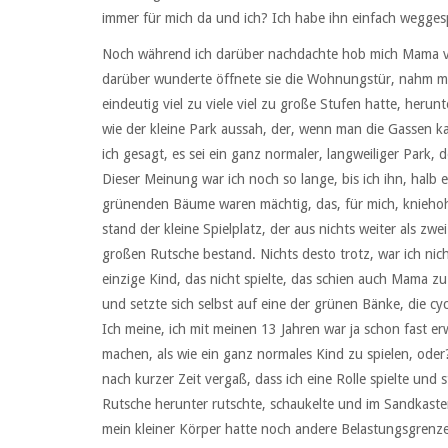
immer für mich da und ich? Ich habe ihn einfach wegges
Noch während ich darüber nachdachte hob mich Mama vo
darüber wunderte öffnete sie die Wohnungstür, nahm mic
eindeutig viel zu viele viel zu große Stufen hatte, heru
wie der kleine Park aussah, der, wenn man die Gassen k
ich gesagt, es sei ein ganz normaler, langweiliger Park
Dieser Meinung war ich noch so lange, bis ich ihn, halb
grünenden Bäume waren mächtig, das, für mich, kniehoh
stand der kleine Spielplatz, der aus nichts weiter als zw
großen Rutsche bestand. Nichts desto trotz, war ich nich
einzige Kind, das nicht spielte, das schien auch Mama z
und setzte sich selbst auf eine der grünen Bänke, die c
Ich meine, ich mit meinen 13 Jahren war ja schon fast er
machen, als wie ein ganz normales Kind zu spielen, oder?
nach kurzer Zeit vergaß, dass ich eine Rolle spielte und s
Rutsche herunter rutschte, schaukelte und im Sandkasten 
mein kleiner Körper hatte noch andere Belastungsgrenzen