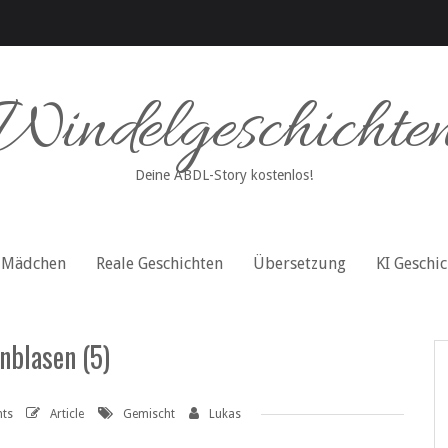
Windelgeschichte
Deine ABDL-Story kostenlos!
Mädchen
Reale Geschichten
Übersetzung
KI Geschi
nblasen (5)
ts
Article
Gemischt
Lukas