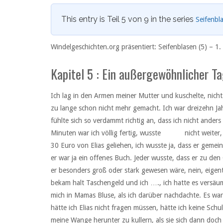
This entry is Teil 5 von 9 in the series
Seifenbl
Windelgeschichten.org präsentiert: Seifenblasen (5) –
1. 
Kapitel 5 : Ein außergewöhnlicher T
Ich lag in den Armen meiner Mutter und kuschelte, nichts
zu lange schon nicht mehr gemacht. Ich war dreizehn Jahre
fühlte sich so verdammt richtig an, dass ich nicht ande
Minuten war ich völlig fertig, wusste nicht weiter, wo
30 Euro von Elias geliehen, ich wusste ja, dass er gemein
er war ja ein offenes Buch. Jeder wusste, dass er zu den
er besonders groß oder stark gewesen wäre, nein, eigentl
bekam halt Taschengeld und ich …., ich hatte es versäu
mich in Mamas Bluse, als ich darüber nachdachte. Es wa
hätte ich Elias nicht fragen müssen, hätte ich keine Schu
meine Wange herunter zu kullern, als sie sich dann doch