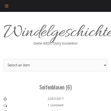
Skip
Windelgeschicht
to
content
Deine ABDL-Story kostenlos!
Seifenblasen (6)
22/07/2017
1 comment