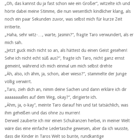
„Oh, das kannst du ja fast schon wie ein Großer“, witzelte ich und
hörte dabei meine Stimme, die nun wesentlich kindlicher klang, als
noch ein paar Sekunden zuvor, was selbst mich für kurze Zeit
irritierte.
„Haha, sehr witz-…, warte, Jasmin?“, fragte Taro verwundert, als er
mich sah.
„Jetzt guck mich nicht so an, als hättest du einen Geist gesehen!
Sehe ich nicht echt süß aus?“, fragte ich Taro, nicht ganz ernst
gemeint, während ich mich einmal um mich selbst drehte
„Äh, also, ich ähm, ja, schon, aber wieso?“, stammelte der Junge
völlig verwirrt.
„Taro, zieh dich an, nimm deine Sachen und dann erkläre ich dir
aaaaaaaalles auf dem Weg, okay?“, dirigierte ich.
„Ähm, ja, o-kay“, meinte Taro darauf hin und tat tatsächlich, was
ihm geheißen und das ohne zu murren!
Derweil zauberte ich mir einen Schulranzen herbei, in meiner Welt
wäre das eine einfache Ledertasche gewesen, aber da ich wusste,
dass die Kinder in Taros Welt so bunte, rundkantige