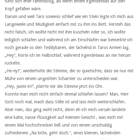
fühlt sich eher rammdösig, als wenn einem irgendetwas auf den
Kopf gefallen wäre.
Darum und weil Taro sowieso schlief wie ein Stein legte ich mich aus
Langeweile und Müdigkeit einfach mit zu ihm ins Bett. Versteh das
nicht falsch, ich wollte nicht mit ihm kuscheln oder so, ich wollte
lediglich schlafen und während ich am Einschlafen war bemerkte ich
noch gerade so den Teddybären, der lächelnd in Taros Armen lag.
„Hey“, hörte ich im Halbschlaf, während irgendetwas an mir herum
ruckelte.
„He-ey!“, wiederholte die Stimme, die so quietschte, dass sie nur mit
Mühe von einem ungeölten Scharnier zu unterscheiden war.
„Hey, Jasmi-in!“, plärrte mir die Stimme jetzt ins Ohr.
Konnte man mich nicht einfach einmal schlafen lassen? Man, Herr
Gott noch mal, mach dass Stille ist und lass mich weiterschlafen.
Aber nein, das ging wohl nicht, denn eh ich mich versah landete
eine kalte, nasse Flüssigkeit auf meinem Gesicht , was mich mit
einem Mal hochschrecken ließ und von einem unschuldig
zufriedenem „Na bitte, geht doch.“, eines kleinen, lächelnden