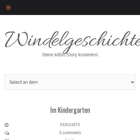
Skip
Windelgeschicht
to
content
Deine ABDL-Story kostenlos!
Im Kindergarten
03/02/2015
5 comments