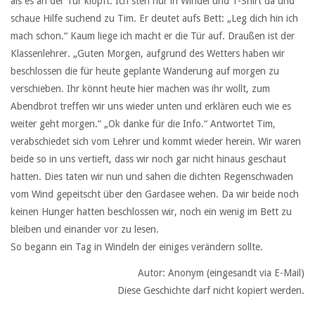
als es an der Tür klopft. Ich steh nur in Windel und T-Shirt da und
schaue Hilfe suchend zu Tim. Er deutet aufs Bett: „Leg dich hin ich
mach schon.“ Kaum liege ich macht er die Tür auf. Draußen ist der
Klassenlehrer. „Guten Morgen, aufgrund des Wetters haben wir
beschlossen die für heute geplante Wanderung auf morgen zu
verschieben. Ihr könnt heute hier machen was ihr wollt, zum
Abendbrot treffen wir uns wieder unten und erklären euch wie es
weiter geht morgen.“ „Ok danke für die Info.“ Antwortet Tim,
verabschiedet sich vom Lehrer und kommt wieder herein. Wir waren
beide so in uns vertieft, dass wir noch gar nicht hinaus geschaut
hatten. Dies taten wir nun und sahen die dichten Regenschwaden
vom Wind gepeitscht über den Gardasee wehen. Da wir beide noch
keinen Hunger hatten beschlossen wir, noch ein wenig im Bett zu
bleiben und einander vor zu lesen.
So begann ein Tag in Windeln der einiges verändern sollte.
Autor: Anonym (eingesandt via E-Mail)
Diese Geschichte darf nicht kopiert werden.