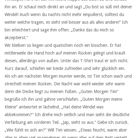
ihn an. Er schaut mich direkt an und sagt „Du bist so süß mit deiner
Windel! Auch wenn du nachts nicht mehr einpullerst, solltest du
weiter welche tragen, es sieht viel besser aus als alles andere!“ Ich
bin erleichtert und sage ihm offen: „Danke das du mich so
akzeptierst.“
Wir bleiben so liegen und quatschen noch ein bisschen. Er hat
mittlerweile die Hand hoch auf meinen Rücken gelegt und krault
diesen, allerdings von außen. Unter das T-Shirt traut er sich nicht.
Kurz darauf, schlafen wir beide zufrieden und sehr glücklich ein.
Als ich am nächsten Morgen munter werde, ist Tim schon wach und
streichelt meinen Rücken. Die Nacht war wohl wieder sehr warm
denn die Decke liegt zu meinen Füßen. „Guten Morgen Tim“
begrüße ich ihn und gähne verschlafen. „Guten Morgen meine
Kleine“ antwortet er lächelnd. „Hat deine Windel was
abbekommen?“ Ich drehe mich seitlich und man sieht die deutliche
Verfärbung am vorderen Teil. „Jap, sieht so aus.“ Gebe ich zurück.
„Wie fühlt es sich an?“ Will Tim wissen. „Etwas feucht, warm aber
alles in allem viel angenehmer als wenn alles auf dem Bett verteilt