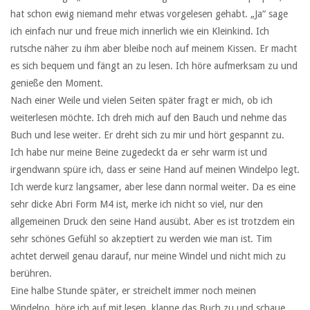
hat schon ewig niemand mehr etwas vorgelesen gehabt. „Ja“ sage
ich einfach nur und freue mich innerlich wie ein Kleinkind. Ich
rutsche näher zu ihm aber bleibe noch auf meinem Kissen. Er macht
es sich bequem und fängt an zu lesen. Ich höre aufmerksam zu und
genieße den Moment.
Nach einer Weile und vielen Seiten später fragt er mich, ob ich
weiterlesen möchte. Ich dreh mich auf den Bauch und nehme das
Buch und lese weiter. Er dreht sich zu mir und hört gespannt zu.
Ich habe nur meine Beine zugedeckt da er sehr warm ist und
irgendwann spüre ich, dass er seine Hand auf meinen Windelpo legt.
Ich werde kurz langsamer, aber lese dann normal weiter. Da es eine
sehr dicke Abri Form M4 ist, merke ich nicht so viel, nur den
allgemeinen Druck den seine Hand ausübt. Aber es ist trotzdem ein
sehr schönes Gefühl so akzeptiert zu werden wie man ist. Tim
achtet derweil genau darauf, nur meine Windel und nicht mich zu
berühren.
Eine halbe Stunde später, er streichelt immer noch meinen
Windelpo, höre ich auf mit lesen, klappe das Buch zu und schaue