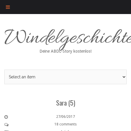
Skip
Windelgeschicht
to
content
Deine ABDL-Story kostenlos!
Sara (5)
27/06/2017
18 comments