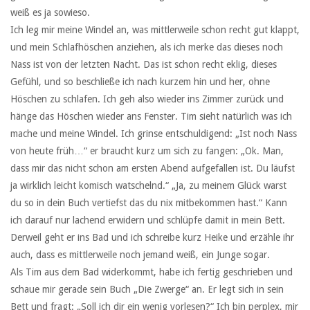
weiß es ja sowieso.
Ich leg mir meine Windel an, was mittlerweile schon recht gut klappt,
und mein Schlafhöschen anziehen, als ich merke das dieses noch
Nass ist von der letzten Nacht. Das ist schon recht eklig, dieses
Gefühl, und so beschließe ich nach kurzem hin und her, ohne
Höschen zu schlafen. Ich geh also wieder ins Zimmer zurück und
hänge das Höschen wieder ans Fenster. Tim sieht natürlich was ich
mache und meine Windel. Ich grinse entschuldigend: „Ist noch Nass
von heute früh…“ er braucht kurz um sich zu fangen: „Ok. Man,
dass mir das nicht schon am ersten Abend aufgefallen ist. Du läufst
ja wirklich leicht komisch watschelnd.“ „Ja, zu meinem Glück warst
du so in dein Buch vertiefst das du nix mitbekommen hast.“ Kann
ich darauf nur lachend erwidern und schlüpfe damit in mein Bett.
Derweil geht er ins Bad und ich schreibe kurz Heike und erzähle ihr
auch, dass es mittlerweile noch jemand weiß, ein Junge sogar.
Als Tim aus dem Bad widerkommt, habe ich fertig geschrieben und
schaue mir gerade sein Buch „Die Zwerge“ an. Er legt sich in sein
Bett und fragt: „Soll ich dir ein wenig vorlesen?“ Ich bin perplex, mir