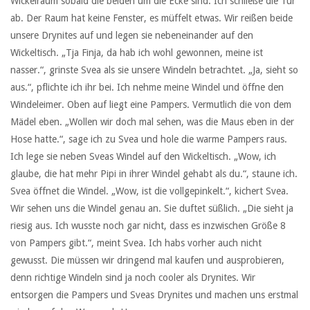
Wickelraum sobald die beiden um die Ecke sind. Ich schließe die Tür
ab. Der Raum hat keine Fenster, es müffelt etwas. Wir reißen beide
unsere Drynites auf und legen sie nebeneinander auf den
Wickeltisch. „Tja Finja, da hab ich wohl gewonnen, meine ist
nasser.“, grinste Svea als sie unsere Windeln betrachtet. „Ja, sieht so
aus.“, pflichte ich ihr bei. Ich nehme meine Windel und öffne den
Windeleimer. Oben auf liegt eine Pampers. Vermutlich die von dem
Mädel eben. „Wollen wir doch mal sehen, was die Maus eben in der
Hose hatte.“, sage ich zu Svea und hole die warme Pampers raus.
Ich lege sie neben Sveas Windel auf den Wickeltisch. „Wow, ich
glaube, die hat mehr Pipi in ihrer Windel gehabt als du.“, staune ich.
Svea öffnet die Windel. „Wow, ist die vollgepinkelt.“, kichert Svea.
Wir sehen uns die Windel genau an. Sie duftet süßlich. „Die sieht ja
riesig aus. Ich wusste noch gar nicht, dass es inzwischen Größe 8
von Pampers gibt.“, meint Svea. Ich habs vorher auch nicht
gewusst. Die müssen wir dringend mal kaufen und ausprobieren,
denn richtige Windeln sind ja noch cooler als Drynites. Wir
entsorgen die Pampers und Sveas Drynites und machen uns erstmal