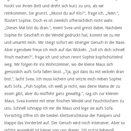
hockt vor ihrem Bett und dreht sich kurz zu uns, als wir
reinkommen. Sie grunzt. „Musst du auf Klo?“, frage ich. „Nein.“,
flüstert Sophie. Doch es ist ziemlich offensichtlich nicht wahr.
„Dieses Mal bist du dran.“, meint Svea und grinst dabei. Nachdem
Sophie ihr Geschäft in die Windel gedrückt hat, kommt sie zu mir
und umarmt mich. Mir steigt sofort ein strenger Geruch in die Nase.
Aber irgendwie freue ich mich auf das Wickeln. „Soll ich dich schnell
frisch machen?“, frage ich und schon rennt Sophie kopfschüttelnd
weg. Wir folgen ihr ins Wohnzimmer, wo die kleine Maus sich
genüsslich aufs Sofa fallen lässt. „Tja, gut dass du mit wickeln dran
bist.“, lacht Svea. Ich muss kichern und setzte mich neben Sophie
aufs Sofa. „Puh Sophie, ich weiß ja nicht, was deine Mama dir zu
essen gibt, aber du müffelst ganz gewaltig.“, sag ich zur kleinen
Maus. Svea kommt mit einer frischen Windel und Feuchttüchern zu
uns. Schnell schnapp ich mir die Maus und lege sie aufs Sofa.
Vorsichtig öffne ich die beiden Klettverschlüsse der Pampers und
klappe das Vorderteil auf. Der Geruch wird noch intensiver. Aber so
richtig angeekelt ist keiner von uns dreien. Ich putze liebevoll