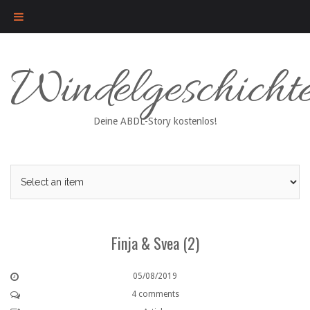
Skip
Windelgeschicht
to
content
Deine ABDL-Story kostenlos!
Finja & Svea (2)
05/08/2019
4 comments