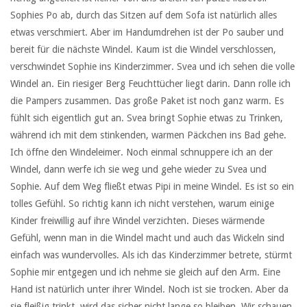
Sophies Po ab, durch das Sitzen auf dem Sofa ist natürlich alles
etwas verschmiert. Aber im Handumdrehen ist der Po sauber und
bereit für die nächste Windel. Kaum ist die Windel verschlossen,
verschwindet Sophie ins Kinderzimmer. Svea und ich sehen die volle
Windel an. Ein riesiger Berg Feuchttücher liegt darin. Dann rolle ich
die Pampers zusammen. Das große Paket ist noch ganz warm. Es
fühlt sich eigentlich gut an. Svea bringt Sophie etwas zu Trinken,
während ich mit dem stinkenden, warmen Päckchen ins Bad gehe.
Ich öffne den Windeleimer. Noch einmal schnuppere ich an der
Windel, dann werfe ich sie weg und gehe wieder zu Svea und
Sophie. Auf dem Weg fließt etwas Pipi in meine Windel. Es ist so ein
tolles Gefühl. So richtig kann ich nicht verstehen, warum einige
Kinder freiwillig auf ihre Windel verzichten. Dieses wärmende
Gefühl, wenn man in die Windel macht und auch das Wickeln sind
einfach was wundervolles. Als ich das Kinderzimmer betrete, stürmt
Sophie mir entgegen und ich nehme sie gleich auf den Arm. Eine
Hand ist natürlich unter ihrer Windel. Noch ist sie trocken. Aber da
sie fleißig trinkt, wird das sicher nicht lange so bleiben. Wir schauen