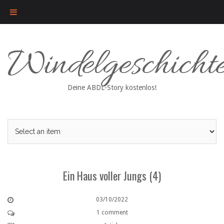
Skip
Windelgeschicht
to
content
Deine ABDL-Story kostenlos!
Ein Haus voller Jungs (4)
03/10/2022
1 comment