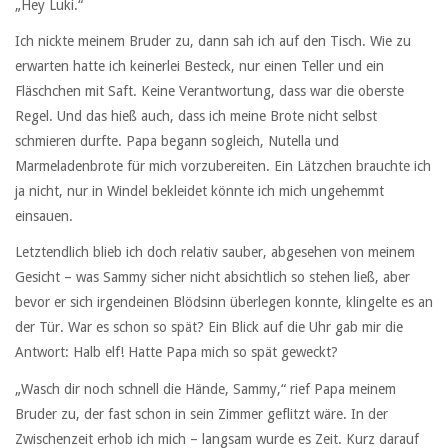
„Hey Luki.“
Ich nickte meinem Bruder zu, dann sah ich auf den Tisch. Wie zu
erwarten hatte ich keinerlei Besteck, nur einen Teller und ein
Fläschchen mit Saft. Keine Verantwortung, dass war die oberste
Regel. Und das hieß auch, dass ich meine Brote nicht selbst
schmieren durfte. Papa begann sogleich, Nutella und
Marmeladenbrote für mich vorzubereiten. Ein Lätzchen brauchte ich
ja nicht, nur in Windel bekleidet könnte ich mich ungehemmt
einsauen.
Letztendlich blieb ich doch relativ sauber, abgesehen von meinem
Gesicht – was Sammy sicher nicht absichtlich so stehen ließ, aber
bevor er sich irgendeinen Blödsinn überlegen konnte, klingelte es an
der Tür. War es schon so spät? Ein Blick auf die Uhr gab mir die
Antwort: Halb elf! Hatte Papa mich so spät geweckt?
„Wasch dir noch schnell die Hände, Sammy,“ rief Papa meinem
Bruder zu, der fast schon in sein Zimmer geflitzt wäre. In der
Zwischenzeit erhob ich mich – langsam wurde es Zeit. Kurz darauf