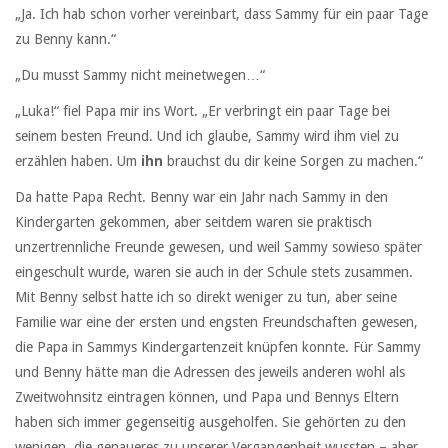
„Ja. Ich hab schon vorher vereinbart, dass Sammy für ein paar Tage
zu Benny kann.“
„Du musst Sammy nicht meinetwegen…“
„Luka!“ fiel Papa mir ins Wort. „Er verbringt ein paar Tage bei
seinem besten Freund. Und ich glaube, Sammy wird ihm viel zu
erzählen haben. Um
ihn
brauchst du dir keine Sorgen zu machen.“
Da hatte Papa Recht. Benny war ein Jahr nach Sammy in den
Kindergarten gekommen, aber seitdem waren sie praktisch
unzertrennliche Freunde gewesen, und weil Sammy sowieso später
eingeschult wurde, waren sie auch in der Schule stets zusammen.
Mit Benny selbst hatte ich so direkt weniger zu tun, aber seine
Familie war eine der ersten und engsten Freundschaften gewesen,
die Papa in Sammys Kindergartenzeit knüpfen konnte. Für Sammy
und Benny hätte man die Adressen des jeweils anderen wohl als
Zweitwohnsitz eintragen können, und Papa und Bennys Eltern
haben sich immer gegenseitig ausgeholfen. Sie gehörten zu den
wenigen, die genaueres zu unserer Vergangenheit wussten – aber