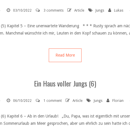
03/10/2022
3 comments
Article
Jungs
Lukas
ngs (5) Kapitel 5 – Eine unerwartete Wanderung * * * Rusty sprach am n
hen. Manchmal wünschte ich mir, Leuten in den Kopf schauen zu können,
Read More
Ein Haus voller Jungs (6)
06/10/2022
1 comment
Article
Jungs
Florian
(6) Kapitel 6 – Ab in den Urlaub! „Du, Papa, was ist eigentlich mit unsere
len Sommerurlaub am Meer gesprochen, aber um ehrlich zu sein hatte ich 