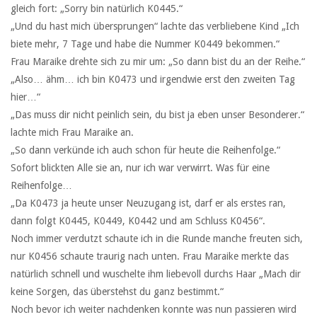
gleich fort: „Sorry bin natürlich K0445.“
„Und du hast mich übersprungen“ lachte das verbliebene Kind „Ich
biete mehr, 7 Tage und habe die Nummer K0449 bekommen.“
Frau Maraike drehte sich zu mir um: „So dann bist du an der Reihe.“
„Also… ähm… ich bin K0473 und irgendwie erst den zweiten Tag
hier…“
„Das muss dir nicht peinlich sein, du bist ja eben unser Besonderer.“
lachte mich Frau Maraike an.
„So dann verkünde ich auch schon für heute die Reihenfolge.“
Sofort blickten Alle sie an, nur ich war verwirrt. Was für eine
Reihenfolge…
„Da K0473 ja heute unser Neuzugang ist, darf er als erstes ran,
dann folgt K0445, K0449, K0442 und am Schluss K0456“.
Noch immer verdutzt schaute ich in die Runde manche freuten sich,
nur K0456 schaute traurig nach unten. Frau Maraike merkte das
natürlich schnell und wuschelte ihm liebevoll durchs Haar „Mach dir
keine Sorgen, das überstehst du ganz bestimmt.“
Noch bevor ich weiter nachdenken konnte was nun passieren wird