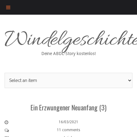
Skip
Windelgeschicht
to
content
Deine ABDL-Story kostenlos!
Ein Erzwungener Neuanfang (3)
16/03/2021
11 comments