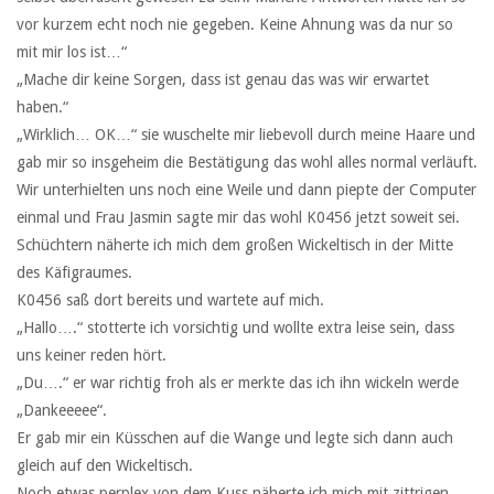
vor kurzem echt noch nie gegeben. Keine Ahnung was da nur so
mit mir los ist…“
„Mache dir keine Sorgen, dass ist genau das was wir erwartet
haben.“
„Wirklich… OK…“ sie wuschelte mir liebevoll durch meine Haare und
gab mir so insgeheim die Bestätigung das wohl alles normal verläuft.
Wir unterhielten uns noch eine Weile und dann piepte der Computer
einmal und Frau Jasmin sagte mir das wohl K0456 jetzt soweit sei.
Schüchtern näherte ich mich dem großen Wickeltisch in der Mitte
des Käfigraumes.
K0456 saß dort bereits und wartete auf mich.
„Hallo….“ stotterte ich vorsichtig und wollte extra leise sein, dass
uns keiner reden hört.
„Du….“ er war richtig froh als er merkte das ich ihn wickeln werde
„Dankeeeee“.
Er gab mir ein Küsschen auf die Wange und legte sich dann auch
gleich auf den Wickeltisch.
Noch etwas perplex von dem Kuss näherte ich mich mit zittrigen