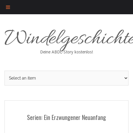
Skip
Windelgeschicht
to
content
Deine ABDL-Story kostenlos!
Serien: Ein Erzwungener Neuanfang