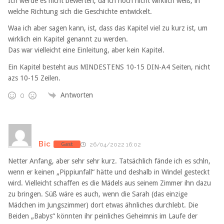
Ich werde es nicht bewerten, da ich noch nicht wirklich weiß, in
welche Richtung sich die Geschichte entwickelt.
Waa ich aber sagen kann, ist, dass das Kapitel viel zu kurz ist, um
wirklich ein Kapitel genannt zu werden.
Das war vielleicht eine Einleitung, aber kein Kapitel.
Ein Kapitel besteht aus MINDESTENS 10-15 DIN-A4 Seiten, nicht
azs 10-15 Zeilen.
Antworten
0
Bic
Gast
26/04/2022 16:02
Netter Anfang, aber sehr sehr kurz. Tatsächlich fände ich es schln,
wenn er keinen „Pippiunfall“ hätte und deshalb in Windel gesteckt
wird. Vielleicht schaffen es die Mädels aus seinem Zimmer ihn dazu
zu bringen. Süß wäre es auch, wenn die Sarah (das einzige
Mädchen im Jungszimmer) dort etwas ähnliches durchlebt. Die
Beiden „Babys“ könnten ihr peinliches Geheimnis im Laufe der