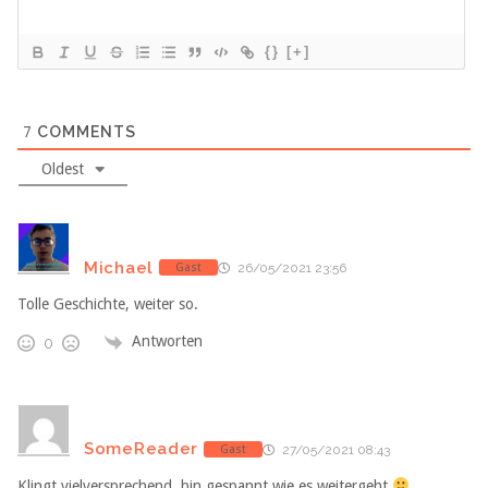
{}
[+]
7
COMMENTS
Oldest
Michael
Gast
26/05/2021 23:56
Tolle Geschichte, weiter so.
Antworten
0
SomeReader
Gast
27/05/2021 08:43
Klingt vielversprechend, bin gespannt wie es weitergeht