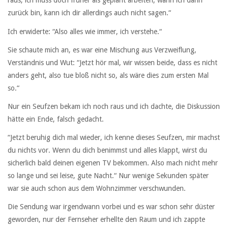
raus, ich muss doch früher als geplant arbeiten, wann ich dann
zurück bin, kann ich dir allerdings auch nicht sagen.“
Ich erwiderte: “Also alles wie immer, ich verstehe.“
Sie schaute mich an, es war eine Mischung aus Verzweiflung,
Verständnis und Wut: “Jetzt hör mal, wir wissen beide, dass es nicht
anders geht, also tue bloß nicht so, als wäre dies zum ersten Mal
so.“
Nur ein Seufzen bekam ich noch raus und ich dachte, die Diskussion
hätte ein Ende, falsch gedacht.
“Jetzt beruhig dich mal wieder, ich kenne dieses Seufzen, mir machst
du nichts vor. Wenn du dich benimmst und alles klappt, wirst du
sicherlich bald deinen eigenen TV bekommen. Also mach nicht mehr
so lange und sei leise, gute Nacht.“ Nur wenige Sekunden später
war sie auch schon aus dem Wohnzimmer verschwunden.
Die Sendung war irgendwann vorbei und es war schon sehr düster
geworden, nur der Fernseher erhellte den Raum und ich zappte